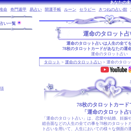
あなたの未
推命
奇門遁甲
易占い
開運手帳
ルーン
セラピー
きつねの占い館
占い一覧
運命のタロット占
運命のタロット占いは人生の全て
78枚のタロットカードがあなたの運
運命のタロット占い
タロット
>
運命のタロット占い
> 運命のタロ
.
項
78枚のタロットカード
「運命のタロット占
「運命のタロット占い」は、恋愛や結婚、妊娠
総合面などの人生の全ての事を78枚のタロット
ト占いを用いて、人生においての様々な側面の