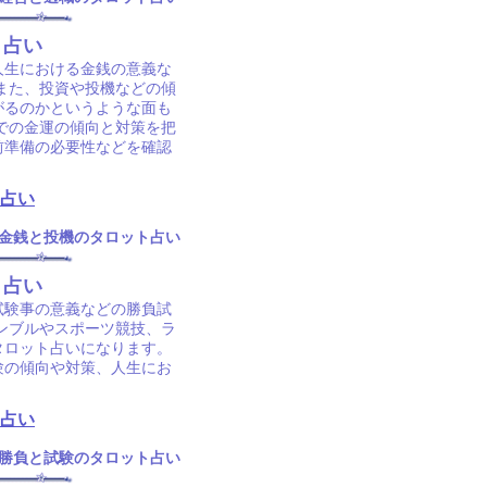
ト占い
人生における金銭の意義な
 また、投資や投機などの傾
がるのかというような面も
での金運の傾向と対策を把
前準備の必要性などを確認
占い
金銭と投機のタロット占い
ト占い
試験事の意義などの勝負試
ャンブルやスポーツ競技、ラ
タロット占いになります。
験の傾向や対策、人生にお
占い
勝負と試験のタロット占い