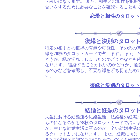
ト占いになります。 また、相手との相性を把握
合いをするために必要なことを確認することも
恋愛と相性のタロット
復縁と決別のタロッ
特定の相手との復縁の有無や可能性、その先の
縁を78枚のタロットカードで占います。 また
どうか、縁が切れてしまったのかどうかなども
なります。 復縁することが良いのかどうか、過
るのかなどを確認し、不要な縁を断ち切るため
す。
復縁と決別のタロット
結婚と妊娠のタロッ
人生における結婚運や結婚生活、結婚後の妊娠
ものになるのかを78枚のタロットカードで占い
が、幸せな結婚生活に至るのか、辛い結婚生活
るタロット占いになります。 また、妊娠に向け
までの過程が順調なものになるのかなども確認