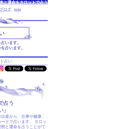
来と運命をタロットで占う
ブログ
note
い
を占います。
命を占います。
ット占い
で占う
い」
や出産から、仕事や健康、
カードで占います。 タロッ
運勢と運命を占うことがで