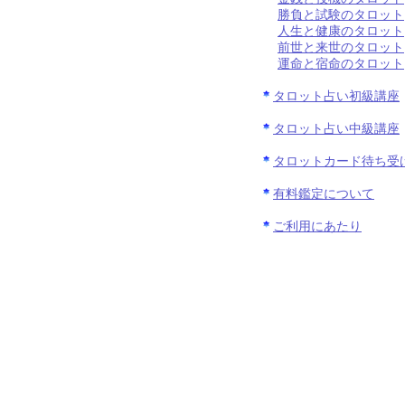
勝負と試験のタロット
人生と健康のタロット
前世と来世のタロット
運命と宿命のタロット
タロット占い初級講座
タロット占い中級講座
タロットカード待ち受
有料鑑定について
ご利用にあたり