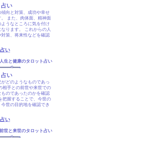
ト占い
の傾向と対策、成功や幸せ
す。 また、肉体面、精神面
のようなところに気を付け
なります。 これからの人
や対策、将来性などを確認
占い
人生と健康のタロット占い
ト占い
況がどのようなものであっ
定の相手との前世や来世での
なものであったのかを確認
を把握することで、今世の
、今世の目的地を確認でき
占い
前世と来世のタロット占い