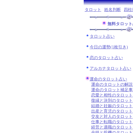
タロット
姓名判断
四柱
無料タロット
タロット占い
今日の運勢(1枚引き)
恋のタロット占い
アルカナタロット占い
運命のタロット占い
運命のタロットの解説
運命のタロット補足事
恋愛と相性のタロット
復縁と決別のタロット
結婚と妊娠のタロット
出産と育児のタロット
交友と対人のタロット
仕事と転職のタロット
経営と適職のタロット
金銭と投機のタロット