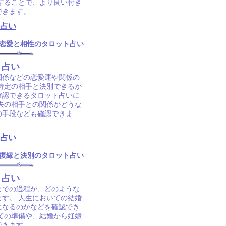
することで、より良い付き
できます。
占い
恋愛と相性のタロット占い
ト占い
関係などの恋愛運や関係の
、特定の相手と決別できるか
確認できるタロット占いに
去の相手との関係がどうな
の手段なども確認できま
占い
復縁と決別のタロット占い
ト占い
までの過程が、どのような
ます。 人生においての結婚
になるのかなどを確認でき
ての準備や、結婚から妊娠
できます。