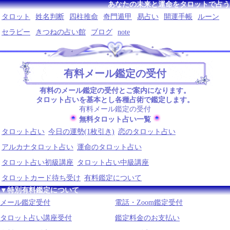
あなたの未来と運命をタロットで占う
タロット
姓名判断
四柱推命
奇門遁甲
易占い
開運手帳
ルーン
セラピー
きつねの占い館
ブログ
note
有料メール鑑定の受付
有料のメール鑑定の受付とご案内になります。
タロット占いを基本とし各種占術で鑑定します。
有料メール鑑定の受付
無料タロット占い一覧
タロット占い
今日の運勢(1枚引き)
恋のタロット占い
アルカナタロット占い
運命のタロット占い
タロット占い初級講座
タロット占い中級講座
タロットカード待ち受け
有料鑑定について
▼特別有料鑑定について
メール鑑定受付
電話・Zoom鑑定受付
タロット占い講座受付
鑑定料金のお支払い