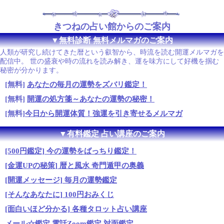
きつねの占い館からのご案内
▼無料診断 無料メルマガのご案内
人類が研究し続けてきた暦という叡智から、時流を読む開運メルマガを
配信中。 世の盛衰や時の流れを読み解き、運を味方にして好機を掴む
秘密が分かります。
[無料]
あなたの毎月の運勢をズバリ鑑定！
[無料]
開運の処方箋～あなたの運勢の秘密！
[無料]
今日から開運体質！強運を引き寄せるメルマガ
▼有料鑑定 占い講座のご案内
[500円鑑定] 今の運勢をばっちり鑑定！
[金運UPの秘策] 暦と風水 奇門遁甲の奥義
[開運メッセージ] 毎月の運勢鑑定
[そんなあなたに] 100円おみくじ
[面白いほど分かる] 各種タロット占い講座
メール☆鑑定
電話Zoom鑑定
対面鑑定