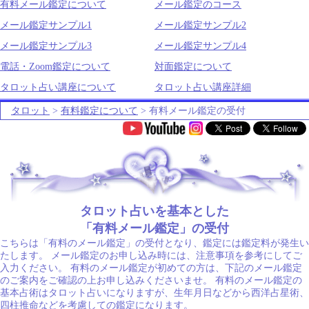
有料メール鑑定について
メール鑑定のコース
メール鑑定サンプル1
メール鑑定サンプル2
メール鑑定サンプル3
メール鑑定サンプル4
電話・Zoom鑑定について
対面鑑定について
タロット占い講座について
タロット占い講座詳細
タロット
>
有料鑑定について
> 有料メール鑑定の受付
.
タロット占いを基本とした
「有料メール鑑定」の受付
こちらは「有料のメール鑑定」の受付となり、鑑定には鑑定料が発生い
たします。 メール鑑定のお申し込み時には、注意事項を参考にしてご
入力ください。 有料のメール鑑定が初めての方は、下記のメール鑑定
のご案内をご確認の上お申し込みくださいませ。 有料のメール鑑定の
基本占術はタロット占いになりますが、生年月日などから西洋占星術、
四柱推命などを考慮しての鑑定になります。