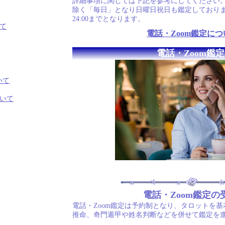
詳細事項に関しては下記を参考にしてください。
除く「毎日」となり日曜日祝日も鑑定しております。
24:00までとなります。
て
電話・Zoom鑑定につ
電話・Zoom鑑定
いて
いて
電話・Zoom鑑定の
電話・Zoom鑑定は予約制となり、タロットを
推命、奇門遁甲や姓名判断などを併せて鑑定を