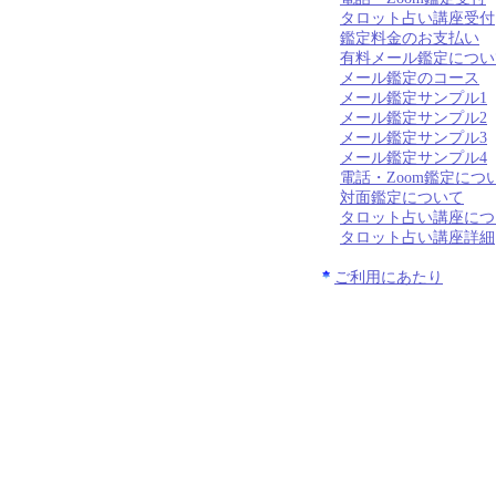
タロット占い講座受付
鑑定料金のお支払い
有料メール鑑定につい
メール鑑定のコース
メール鑑定サンプル1
メール鑑定サンプル2
メール鑑定サンプル3
メール鑑定サンプル4
電話・Zoom鑑定につ
対面鑑定について
タロット占い講座につ
タロット占い講座詳細
ご利用にあたり