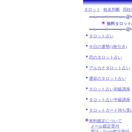
タロット
姓名判断
四柱
無料タロット
タロット占い
今日の運勢(1枚引き)
恋のタロット占い
アルカナタロット占い
運命のタロット占い
タロット占い初級講座
タロット占い中級講座
タロットカード待ち受
有料鑑定について
メール鑑定受付
電話・Zoom鑑定受付