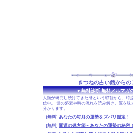
きつねの占い館からの
▼無料診断 無料メルマガ
人類が研究し続けてきた暦という叡智から、時
信中。 世の盛衰や時の流れを読み解き、運を味
分かります。
[無料]
あなたの毎月の運勢をズバリ鑑定！
[無料]
開運の処方箋～あなたの運勢の秘密