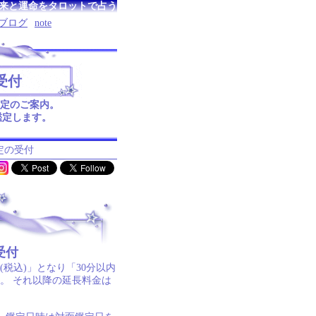
来と運命をタロットで占う
ブログ
note
受付
鑑定のご案内。
鑑定します。
鑑定の受付
受付
円(税込)」となり「30分以内
ます。 それ以降の延長料金は