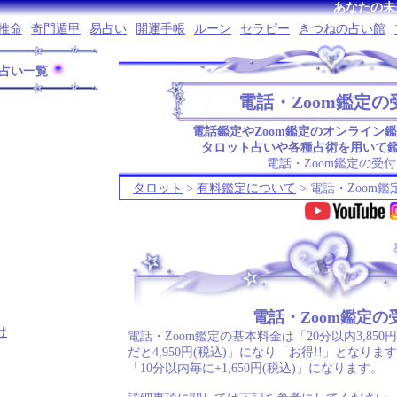
あなたの未
推命
奇門遁甲
易占い
開運手帳
ルーン
セラピー
きつねの占い館
占い一覧
電話・Zoom鑑定の
電話鑑定やZoom鑑定のオンライン
タロット占いや各種占術を用いて
電話・Zoom鑑定の受付
タロット
>
有料鑑定について
> 電話・Zoom
.
電話・Zoom鑑定の
け
電話・Zoom鑑定の基本料金は「20分以内3,850
だと4,950円(税込)」になり「お得!!」となり
「10分以内毎に+1,650円(税込)」になります。