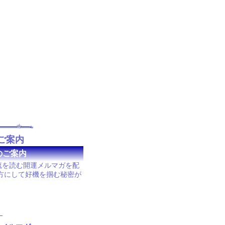
ご案内
のご案内
流を読む開運メルマガを配
方にして好機を掴む秘密が
！