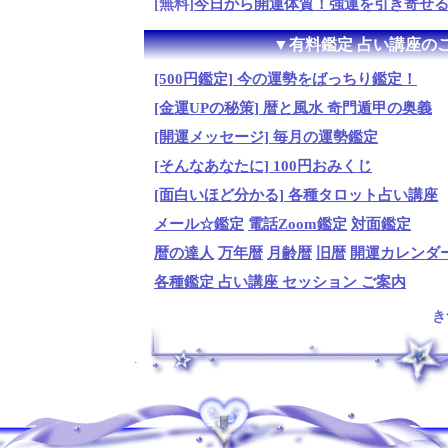
[無料]
今日から開運体質！強運を引き寄せ
▼有料鑑定 占い講座の
[500円鑑定] 今の運勢をばっちり鑑定！
[金運UPの秘策] 暦と風水 奇門遁甲の奥義
[開運メッセージ] 毎月の運勢鑑定
[そんなあなたに] 100円おみくじ
[面白いほど分かる] 各種タロット占い講座
メール☆鑑定
電話Zoom鑑定
対面鑑定
暦の達人
万年暦
月齢暦
旧暦
開運カレンダ
各種鑑定 占い講座 セッション ご案内
き
.