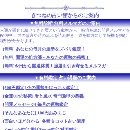
きつねの占い館からのご案内
▼無料診断 無料メルマガのご案内
人類が研究し続けてきた暦という叡智から、時流を読む開運メルマガを
配信中。 世の盛衰や時の流れを読み解き、運を味方にして好機を掴む
秘密が分かります。
[無料]
あなたの毎月の運勢をズバリ鑑定！
[無料]
開運の処方箋～あなたの運勢の秘密！
[無料]
今日から開運体質！強運を引き寄せるメルマガ
▼有料鑑定 占い講座のご案内
[500円鑑定] 今の運勢をばっちり鑑定！
[金運UPの秘策] 暦と風水 奇門遁甲の奥義
[開運メッセージ] 毎月の運勢鑑定
[そんなあなたに] 100円おみくじ
[面白いほど分かる] 各種タロット占い講座
メール☆鑑定
電話Zoom鑑定
対面鑑定