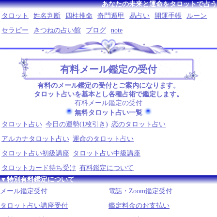
あなたの未来と運命をタロットで占う
タロット
姓名判断
四柱推命
奇門遁甲
易占い
開運手帳
ルーン
セラピー
きつねの占い館
ブログ
note
有料メール鑑定の受付
有料のメール鑑定の受付とご案内になります。
タロット占いを基本とし各種占術で鑑定します。
有料メール鑑定の受付
無料タロット占い一覧
タロット占い
今日の運勢(1枚引き)
恋のタロット占い
アルカナタロット占い
運命のタロット占い
タロット占い初級講座
タロット占い中級講座
タロットカード待ち受け
有料鑑定について
▼特別有料鑑定について
メール鑑定受付
電話・Zoom鑑定受付
タロット占い講座受付
鑑定料金のお支払い