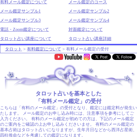
有料メール鑑定について
メール鑑定のコース
メール鑑定サンプル1
メール鑑定サンプル2
メール鑑定サンプル3
メール鑑定サンプル4
電話・Zoom鑑定について
対面鑑定について
タロット占い講座について
タロット占い講座詳細
タロット
>
有料鑑定について
> 有料メール鑑定の受付
.
タロット占いを基本とした
「有料メール鑑定」の受付
こちらは「有料のメール鑑定」の受付となり、鑑定には鑑定料が発生い
たします。 メール鑑定のお申し込み時には、注意事項を参考にしてご
入力ください。 有料のメール鑑定が初めての方は、下記のメール鑑定
のご案内をご確認の上お申し込みくださいませ。 有料のメール鑑定の
基本占術はタロット占いになりますが、生年月日などから西洋占星術、
四柱推命などを考慮しての鑑定になります。