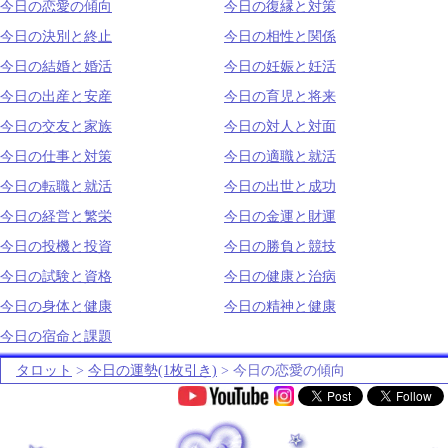
今日の恋愛の傾向
今日の復縁と対策
今日の決別と終止
今日の相性と関係
今日の結婚と婚活
今日の妊娠と妊活
今日の出産と安産
今日の育児と将来
今日の交友と家族
今日の対人と対面
今日の仕事と対策
今日の適職と就活
今日の転職と就活
今日の出世と成功
今日の経営と繁栄
今日の金運と財運
今日の投機と投資
今日の勝負と競技
今日の試験と資格
今日の健康と治病
今日の身体と健康
今日の精神と健康
今日の宿命と課題
タロット
>
今日の運勢(1枚引き)
> 今日の恋愛の傾向