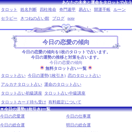
あなたの未来と運命をタロットで占う
タロット
姓名判断
四柱推命
奇門遁甲
易占い
開運手帳
ルーン
セラピー
きつねの占い館
ブログ
note
今日の恋愛の傾向
今日の恋愛の傾向を1枚のタロットで占います。
今日の運勢の推移と対策を占います。
今日の恋愛の傾向
無料タロット占い一覧
タロット占い
今日の運勢(1枚引き)
恋のタロット占い
アルカナタロット占い
運命のタロット占い
タロット占い初級講座
タロット占い中級講座
タロットカード待ち受け
有料鑑定について
▼今日の運勢(1枚引き)一覧
今日の恋愛運
今日の仕事運
今日の総合運
明日の総合運