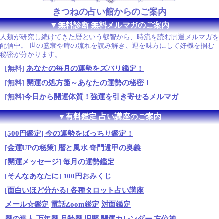
きつねの占い館からのご案内
▼無料診断 無料メルマガのご案内
人類が研究し続けてきた暦という叡智から、時流を読む開運メルマガを
配信中。 世の盛衰や時の流れを読み解き、運を味方にして好機を掴む
秘密が分かります。
[無料]
あなたの毎月の運勢をズバリ鑑定！
[無料]
開運の処方箋～あなたの運勢の秘密！
[無料]
今日から開運体質！強運を引き寄せるメルマガ
▼有料鑑定 占い講座のご案内
[500円鑑定] 今の運勢をばっちり鑑定！
[金運UPの秘策] 暦と風水 奇門遁甲の奥義
[開運メッセージ] 毎月の運勢鑑定
[そんなあなたに] 100円おみくじ
[面白いほど分かる] 各種タロット占い講座
メール☆鑑定
電話Zoom鑑定
対面鑑定
暦の達人
万年暦
月齢暦
旧暦
開運カレンダー
方位神