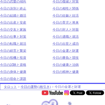
今日の恋愛の傾向
今日の復縁と対策
今日の決別と終止
今日の相性と関係
今日の結婚と婚活
今日の妊娠と妊活
今日の出産と安産
今日の育児と将来
今日の交友と家族
今日の対人と対面
今日の仕事と対策
今日の適職と就活
今日の転職と就活
今日の出世と成功
今日の経営と繁栄
今日の金運と財運
今日の投機と投資
今日の勝負と競技
今日の試験と資格
今日の健康と治病
今日の身体と健康
今日の精神と健康
今日の宿命と課題
タロット
>
今日の運勢(1枚引き)
> 今日の金運と財運