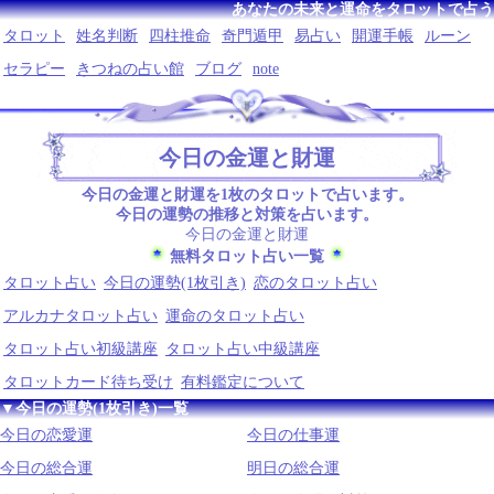
あなたの未来と運命をタロットで占う
タロット
姓名判断
四柱推命
奇門遁甲
易占い
開運手帳
ルーン
セラピー
きつねの占い館
ブログ
note
今日の金運と財運
今日の金運と財運を1枚のタロットで占います。
今日の運勢の推移と対策を占います。
今日の金運と財運
無料タロット占い一覧
タロット占い
今日の運勢(1枚引き)
恋のタロット占い
アルカナタロット占い
運命のタロット占い
タロット占い初級講座
タロット占い中級講座
タロットカード待ち受け
有料鑑定について
▼今日の運勢(1枚引き)一覧
今日の恋愛運
今日の仕事運
今日の総合運
明日の総合運