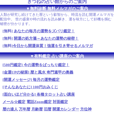
きつねの占い館からのご案内
▼無料診断 無料メルマガのご案内
人類が研究し続けてきた暦という叡智から、時流を読む開運メルマガを
配信中。 世の盛衰や時の流れを読み解き、運を味方にして好機を掴む
秘密が分かります。
[無料]
あなたの毎月の運勢をズバリ鑑定！
[無料]
開運の処方箋～あなたの運勢の秘密！
[無料]
今日から開運体質！強運を引き寄せるメルマガ
▼有料鑑定 占い講座のご案内
[500円鑑定] 今の運勢をばっちり鑑定！
[金運UPの秘策] 暦と風水 奇門遁甲の奥義
[開運メッセージ] 毎月の運勢鑑定
[そんなあなたに] 100円おみくじ
[面白いほど分かる] 各種タロット占い講座
メール☆鑑定
電話Zoom鑑定
対面鑑定
暦の達人
万年暦
月齢暦
旧暦
開運カレンダー
方位神