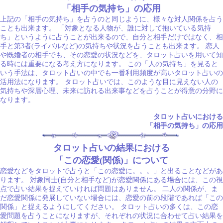
「相手の気持ち」の応用
上記の「相手の気持ち」を占うのと同じように、様々な対人関係を占う
ことも出来ます。 「対象となる人物が、誰に対して抱いている気持
ち」というように占うことが出来るので、自分と相手だけではなく、相
手と第3者(ライバルなど)の気持ちや状況を占うことも出来ます。 恋人
や既婚者の相手でも、その恋愛の状況などを、タロット占いを用いて知
る時には重要になる考え方になります。 この「人の気持ち」を見ると
いう手法は、タロット占いの中でも一番利用頻度が高いタロット占いの
活用法になります。 タロット占いでは、このような目に見えない人の
気持ちや深層心理、未来に訪れる出来事などを占うことが得意の分野に
なります。
タロット占いにおける
「相手の気持ち」の応用
タロット占いの結果における
「この恋愛(関係)」について
恋愛などをタロットで占うと「この恋愛に。。。」と出ることなどがあ
ります。 対象同士(自分と相手など)が恋愛関係にある場合には、この視
点で占い結果を捉えていければ問題はありません。 二人の関係が、ま
だ恋愛関係に発展していない場合には、恋愛の前の段階であれば「この
関係」と捉えるようにしてください。 タロット占いの多くは、この恋
愛問題を占うことになりますが、それぞれの状況に合わせて占い結果を