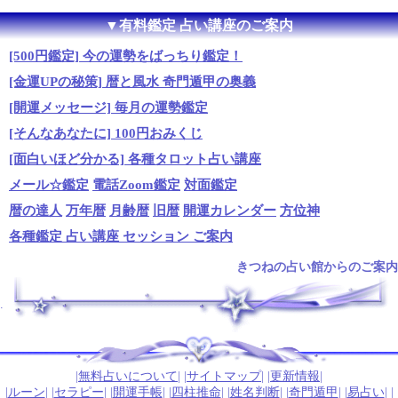
▼有料鑑定 占い講座のご案内
[500円鑑定] 今の運勢をばっちり鑑定！
[金運UPの秘策] 暦と風水 奇門遁甲の奥義
[開運メッセージ] 毎月の運勢鑑定
[そんなあなたに] 100円おみくじ
[面白いほど分かる] 各種タロット占い講座
メール☆鑑定
電話Zoom鑑定
対面鑑定
暦の達人
万年暦
月齢暦
旧暦
開運カレンダー
方位神
各種鑑定 占い講座 セッション ご案内
きつねの占い館からのご案内
.
|
無料占いについて
| |
サイトマップ
| |
更新情報
|
|
ルーン
| |
セラピー
| |
開運手帳
| |
四柱推命
| |
姓名判断
| |
奇門遁甲
| |
易占い
| |