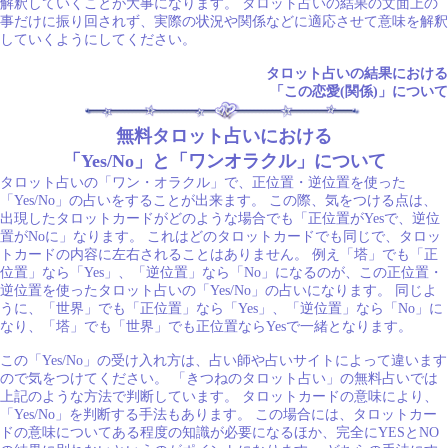
解釈していくことが大事になります。 タロット占いの結果の文面上の
事だけに振り回されず、実際の状況や関係などに適応させて意味を解釈
していくようにしてください。
タロット占いの結果における
「この恋愛(関係)」について
無料タロット占いにおける
「Yes/No」と「ワンオラクル」について
タロット占いの「ワン・オラクル」で、正位置・逆位置を使った
「Yes/No」の占いをすることが出来ます。 この際、気をつける点は、
出現したタロットカードがどのような場合でも「正位置がYesで、逆位
置がNoに」なります。 これはどのタロットカードでも同じで、タロッ
トカードの内容に左右されることはありません。 例え「塔」でも「正
位置」なら「Yes」、「逆位置」なら「No」になるのが、この正位置・
逆位置を使ったタロット占いの「Yes/No」の占いになります。 同じよ
うに、「世界」でも「正位置」なら「Yes」、「逆位置」なら「No」に
なり、「塔」でも「世界」でも正位置ならYesで一緒となります。
この「Yes/No」の受け入れ方は、占い師や占いサイトによって違います
ので気をつけてください。 「きつねのタロット占い」の無料占いでは
上記のような方法で判断しています。 タロットカードの意味により、
「Yes/No」を判断する手法もあります。 この場合には、タロットカー
ドの意味についてある程度の知識が必要になるほか、完全にYESとNO