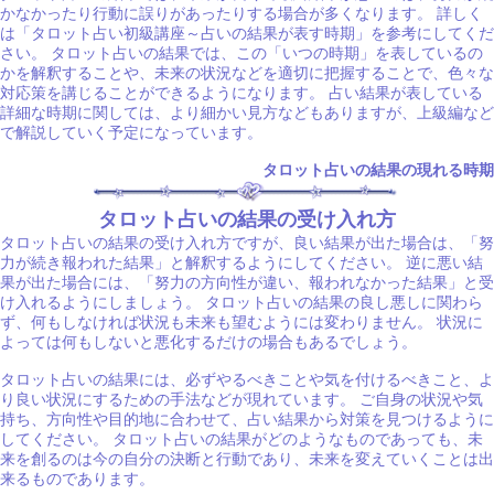
かなかったり行動に誤りがあったりする場合が多くなります。 詳しく
は「タロット占い初級講座～占いの結果が表す時期」を参考にしてくだ
さい。 タロット占いの結果では、この「いつの時期」を表しているの
かを解釈することや、未来の状況などを適切に把握することで、色々な
対応策を講じることができるようになります。 占い結果が表している
詳細な時期に関しては、より細かい見方などもありますが、上級編など
で解説していく予定になっています。
タロット占いの結果の現れる時期
タロット占いの結果の受け入れ方
タロット占いの結果の受け入れ方ですが、良い結果が出た場合は、「努
力が続き報われた結果」と解釈するようにしてください。 逆に悪い結
果が出た場合には、「努力の方向性が違い、報われなかった結果」と受
け入れるようにしましょう。 タロット占いの結果の良し悪しに関わら
ず、何もしなければ状況も未来も望むようには変わりません。 状況に
よっては何もしないと悪化するだけの場合もあるでしょう。
タロット占いの結果には、必ずやるべきことや気を付けるべきこと、よ
り良い状況にするための手法などが現れています。 ご自身の状況や気
持ち、方向性や目的地に合わせて、占い結果から対策を見つけるように
してください。 タロット占いの結果がどのようなものであっても、未
来を創るのは今の自分の決断と行動であり、未来を変えていくことは出
来るものであります。