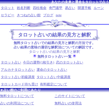
あなたの未来と運命をタロットで占う
タロット
姓名判断
四柱推命
奇門遁甲
易占い
開運手帳
ルーン
セラピー
きつねの占い館
ブログ
note
タロット占いの結果の見方と解釈
無料タロット占いでの結果の見方と解釈の方法です。
占い結果の意味の適切な解釈法についての解説です。
タロット占いの結果の見方と解釈
無料タロット占い一覧
タロット占い
今日の運勢(1枚引き)
恋のタロット占い
アルカナタロット占い
運命のタロット占い
タロット占い初級講座
タロット占い中級講座
タロットカード待ち受け
有料鑑定について
▼占い館のご利用にあたり
無料タロットについて
このサイトについて
占いの利用法について
無料占いの使用法