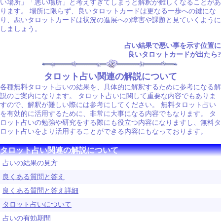
い場所」「悪い場所」と考えすぎてしまうと解釈が難しくなることがあ
ります。 場所に限らず、良いタロットカードは更なる一歩への鍵にな
り、悪いタロットカードは状況の進展への障害や課題と見ていくように
しましょう。
占い結果で悪い事を示す位置に
良いタロットカードが出たら?
タロット占い関連の解説について
各種無料タロット占いの結果を、具体的に解釈するために参考になる解
説のご案内になります。 タロット占いに関して重要な内容でもありま
すので、解釈が難しい際には参考にしてください。 無料タロット占い
を有効的に活用するために、非常に大事になる内容でもなります。 タ
ロット占いの勉強や研究をする際にも役立つ内容になりますし、無料タ
ロット占いをより活用することができる内容にもなっております。
タロット占い関連の解説について
占いの結果の見方
良くある質問と答え
良くある質問と答え詳細
タロット占いについて
占いの有効期間