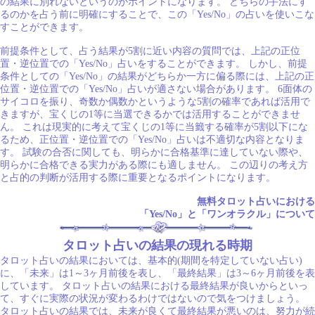
の結果に別れないというのがポイントになります。 どちらの手法にす
るのかを占う前に明確にすることで、この「Yes/No」の占いを使いこな
すことができます。
前提条件として、占う結果が5割に近い内容の質問では、上記の正位
置・逆位置での「Yes/No」占いをすることができます。 しかし、前提
条件としての「Yes/No」の結果がどちらか一方に偏る際には、上記の正
位置・逆位置での「Yes/No」占いが適さない場合があります。 6面体の
サイコロを振り、奇数か偶数かというような5割の確率であれば活用で
きますが、宝くじの1等に当選できるかでは活用することができませ
ん。 これは現実的に考えて宝くじの1等に当籤する確率が5割以下にな
るため、正位置・逆位置での「Yes/No」占いは不適切な内容となりま
す。 試験の合否に関しても、明らかに合格基準に達していない際や、
明らかに合格できる実力がある際にも適しません。 この辺りの考え方
と占的の判断が活用する際に重要となるポイントになります。
無料タロット占いにおける
「Yes/No」と「ワンオラクル」について
タロット占いの結果の現れる時期
タロット占いの結果においては、基本的(期間を特定していない占い)
に、「未来」は1～3ヶ月前後を表し、「最終結果」は3～6ヶ月前後を表
しています。 タロット占いの結果における最終結果が良いからといっ
て、すぐに実際の状況が変わるわけではないので気をつけましょう。
タロット占いの結果では、未来が良くて最終結果が悪いのは、努力が続