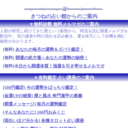
きつねの占い館からのご案内
▼無料診断 無料メルマガのご案内
人類が研究し続けてきた暦という叡智から、時流を読む開運メルマガを
配信中。 世の盛衰や時の流れを読み解き、運を味方にして好機を掴む
秘密が分かります。
[無料]
あなたの毎月の運勢をズバリ鑑定！
[無料]
開運の処方箋～あなたの運勢の秘密！
[無料]
今日から開運体質！強運を引き寄せるメルマガ
▼有料鑑定 占い講座のご案内
[500円鑑定] 今の運勢をばっちり鑑定！
[金運UPの秘策] 暦と風水 奇門遁甲の奥義
[開運メッセージ] 毎月の運勢鑑定
[そんなあなたに] 100円おみくじ
[面白いほど分かる] 各種タロット占い講座