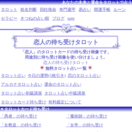
あなたの未来と運命をタロットで占う
タロット
姓名判断
四柱推命
奇門遁甲
易占い
開運手帳
ルーン
セラピー
きつねの占い館
ブログ
note
恋人の待ち受けタロット
「恋人」のタロットカードの待ち受け画像です。
用途別に待ち受け画像を使い分けましょう。
恋人の待ち受けタロット
無料タロット占い一覧
タロット占い
今日の運勢(1枚引き)
恋のタロット占い
アルカナタロット占い
運命のタロット占い
タロット占い初級講座
タロット占い中級講座
タロットカード待ち受け
有料鑑定について
▼タロットカード待ち受け
「愚者」の待ち受け
「魔術師」の待ち受け
「女教皇」の待ち受け
「女帝」の待ち受け