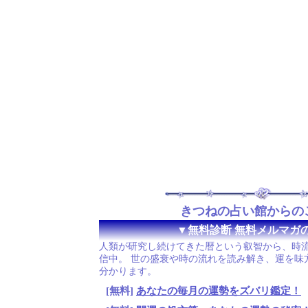
きつねの占い館からの
▼無料診断 無料メルマガ
人類が研究し続けてきた暦という叡智から、時
信中。 世の盛衰や時の流れを読み解き、運を味
分かります。
[無料]
あなたの毎月の運勢をズバリ鑑定！