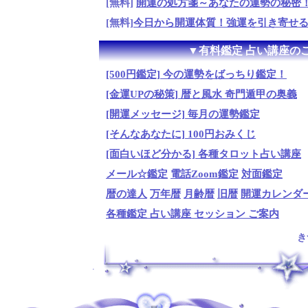
[無料]
開運の処方箋～あなたの運勢の秘密
[無料]
今日から開運体質！強運を引き寄せ
▼有料鑑定 占い講座の
[500円鑑定] 今の運勢をばっちり鑑定！
[金運UPの秘策] 暦と風水 奇門遁甲の奥義
[開運メッセージ] 毎月の運勢鑑定
[そんなあなたに] 100円おみくじ
[面白いほど分かる] 各種タロット占い講座
メール☆鑑定
電話Zoom鑑定
対面鑑定
暦の達人
万年暦
月齢暦
旧暦
開運カレンダ
各種鑑定 占い講座 セッション ご案内
き
.