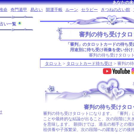
あなたの未
推命
奇門遁甲
易占い
開運手帳
ルーン
セラピー
きつねの占い館
占い一覧
審判の待ち受けタロ
「審判」のタロットカードの待ち受
用途別に待ち受け画像を使い分け
審判の待ち受けタロッ
タロット
>
タロットカード待ち受け
> 審判の
.
審判の待ち受けタロ
け
審判の待ち受けタロットになります。 「審判」
ことや最終的な結論が出ること、次の段階に大
を意味します。 願掛けでは、過去の相手との復
祖供養や子孫繁栄、次の段階への躍進などの後