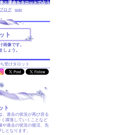
来と運命をタロットで占う
ブログ
note
ット
け画像です。
ましょう。
ト
待ち受けタロット
ット
は、過去の状況が再び戻る
きく躍進していくことなど
縁や過去の状況の復活、先
押しとなります。