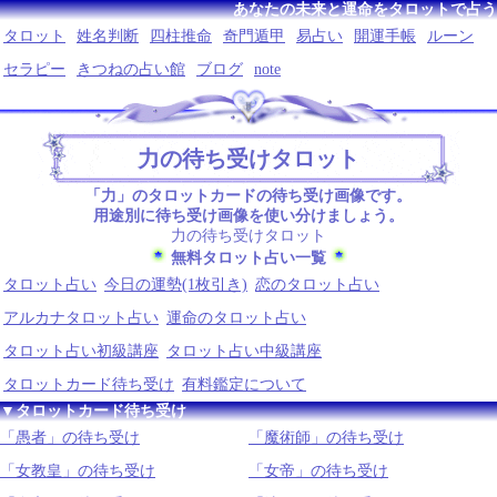
あなたの未来と運命をタロットで占う
タロット
姓名判断
四柱推命
奇門遁甲
易占い
開運手帳
ルーン
セラピー
きつねの占い館
ブログ
note
力の待ち受けタロット
「力」のタロットカードの待ち受け画像です。
用途別に待ち受け画像を使い分けましょう。
力の待ち受けタロット
無料タロット占い一覧
タロット占い
今日の運勢(1枚引き)
恋のタロット占い
アルカナタロット占い
運命のタロット占い
タロット占い初級講座
タロット占い中級講座
タロットカード待ち受け
有料鑑定について
▼タロットカード待ち受け
「愚者」の待ち受け
「魔術師」の待ち受け
「女教皇」の待ち受け
「女帝」の待ち受け