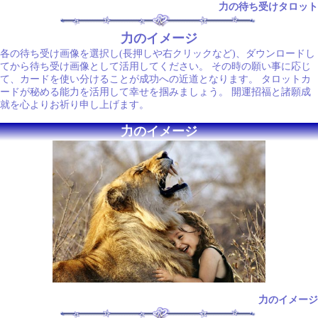
力の待ち受けタロット
力のイメージ
各の待ち受け画像を選択し(長押しや右クリックなど)、ダウンロードし
てから待ち受け画像として活用してください。 その時の願い事に応じ
て、カードを使い分けることが成功への近道となります。 タロットカ
ードが秘める能力を活用して幸せを掴みましょう。 開運招福と諸願成
就を心よりお祈り申し上げます。
力のイメージ
力のイメージ