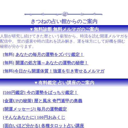
きつねの占い館からのご案内
▼無料診断 無料メルマガのご案内
人類が研究し続けてきた暦という叡智から、時流を読む開運メルマガを
配信中。 世の盛衰や時の流れを読み解き、運を味方にして好機を掴む
秘密が分かります。
[無料]
あなたの毎月の運勢をズバリ鑑定！
[無料]
開運の処方箋～あなたの運勢の秘密！
[無料]
今日から開運体質！強運を引き寄せるメルマガ
▼有料鑑定 占い講座のご案内
[500円鑑定] 今の運勢をばっちり鑑定！
[金運UPの秘策] 暦と風水 奇門遁甲の奥義
[開運メッセージ] 毎月の運勢鑑定
[そんなあなたに] 100円おみくじ
[面白いほど分かる] 各種タロット占い講座