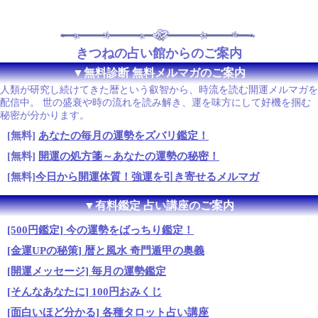
きつねの占い館からのご案内
▼無料診断 無料メルマガのご案内
人類が研究し続けてきた暦という叡智から、時流を読む開運メルマガを
配信中。 世の盛衰や時の流れを読み解き、運を味方にして好機を掴む
秘密が分かります。
[無料]
あなたの毎月の運勢をズバリ鑑定！
[無料]
開運の処方箋～あなたの運勢の秘密！
[無料]
今日から開運体質！強運を引き寄せるメルマガ
▼有料鑑定 占い講座のご案内
[500円鑑定] 今の運勢をばっちり鑑定！
[金運UPの秘策] 暦と風水 奇門遁甲の奥義
[開運メッセージ] 毎月の運勢鑑定
[そんなあなたに] 100円おみくじ
[面白いほど分かる] 各種タロット占い講座