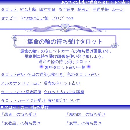
あなたの未来と運命をタロットで占う
タロット
姓名判断
四柱推命
奇門遁甲
易占い
開運手帳
ルーン
セラピー
きつねの占い館
ブログ
note
運命の輪の待ち受けタロット
「運命の輪」のタロットカードの待ち受け画像です。
用途別に待ち受け画像を使い分けましょう。
運命の輪の待ち受けタロット
無料タロット占い一覧
タロット占い
今日の運勢(1枚引き)
恋のタロット占い
アルカナタロット占い
運命のタロット占い
タロット占い初級講座
タロット占い中級講座
タロットカード待ち受け
有料鑑定について
▼タロットカード待ち受け
「愚者」の待ち受け
「魔術師」の待ち受け
「女教皇」の待ち受け
「女帝」の待ち受け