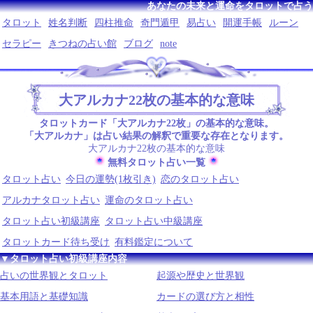
あなたの未来と運命をタロットで占う
タロット
姓名判断
四柱推命
奇門遁甲
易占い
開運手帳
ルーン
セラピー
きつねの占い館
ブログ
note
大アルカナ22枚の基本的な意味
タロットカード「大アルカナ22枚」の基本的な意味。
「大アルカナ」は占い結果の解釈で重要な存在となります。
大アルカナ22枚の基本的な意味
無料タロット占い一覧
タロット占い
今日の運勢(1枚引き)
恋のタロット占い
アルカナタロット占い
運命のタロット占い
タロット占い初級講座
タロット占い中級講座
タロットカード待ち受け
有料鑑定について
▼タロット占い初級講座内容
占いの世界観とタロット
起源や歴史と世界観
基本用語と基礎知識
カードの選び方と相性