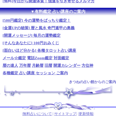
[無料]
今日から開運体質！強運を引き寄せるメルマガ
▼有料鑑定 占い講座のご案内
[500円鑑定] 今の運勢をばっちり鑑定！
[金運UPの秘策] 暦と風水 奇門遁甲の奥義
[開運メッセージ] 毎月の運勢鑑定
[そんなあなたに] 100円おみくじ
[面白いほど分かる] 各種タロット占い講座
メール☆鑑定
電話Zoom鑑定
対面鑑定
暦の達人
万年暦
月齢暦
旧暦
開運カレンダー
方位神
各種鑑定 占い講座 セッション ご案内
きつねの占い館からのご案内
.
|
無料占いについて
| |
サイトマップ
| |
更新情報
|