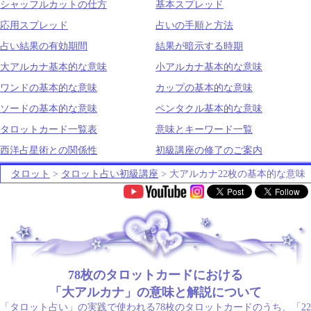
シャッフルカットの仕方
基本スプレッド
応用スプレッド
占いの手順と方法
占い結果の有効期間
結果が暗示する時期
大アルカナ基本的な意味
小アルカナ基本的な意味
ワンドの基本的な意味
カップの基本的な意味
ソードの基本的な意味
ペンタクル基本的な意味
タロットカード一覧表
意味とキーワード一覧
西洋占星術との関係性
初級講座の修了のご案内
タロット
>
タロット占い初級講座
> 大アルカナ22枚の基本的な意味
.
78枚のタロットカードにおける
「大アルカナ」の意味と解説について
「タロット占い」の実践で使われる78枚のタロットカードのうち、「22