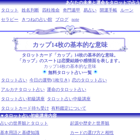
あなたの未来と運命をタロットで占う
タロット
姓名判断
四柱推命
奇門遁甲
易占い
開運手帳
ルーン
セラピー
きつねの占い館
ブログ
note
カップ14枚の基本的な意味
タロットカード「カップ」14枚の基本的な意味。
「カップ」のスートは恋愛結婚や感情面を表します。
カップ14枚の基本的な意味
無料タロット占い一覧
タロット占い
今日の運勢(1枚引き)
恋のタロット占い
アルカナタロット占い
運命のタロット占い
タロット占い初級講座
タロット占い中級講座
タロットカード待ち受け
有料鑑定について
▼タロット占い初級講座内容
占いの世界観とタロット
起源や歴史と世界観
基本用語と基礎知識
カードの選び方と相性