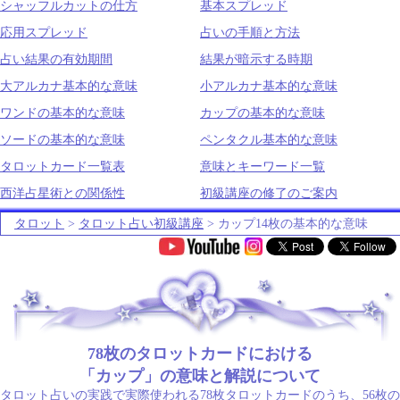
シャッフルカットの仕方
基本スプレッド
応用スプレッド
占いの手順と方法
占い結果の有効期間
結果が暗示する時期
大アルカナ基本的な意味
小アルカナ基本的な意味
ワンドの基本的な意味
カップの基本的な意味
ソードの基本的な意味
ペンタクル基本的な意味
タロットカード一覧表
意味とキーワード一覧
西洋占星術との関係性
初級講座の修了のご案内
タロット
>
タロット占い初級講座
> カップ14枚の基本的な意味
.
78枚のタロットカードにおける
「カップ」の意味と解説について
タロット占いの実践で実際使われる78枚タロットカードのうち、56枚の