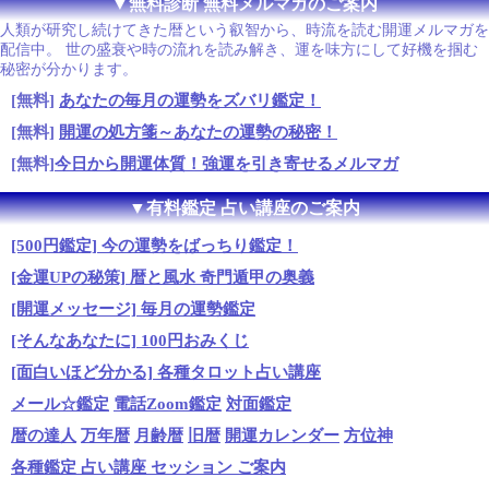
▼無料診断 無料メルマガのご案内
人類が研究し続けてきた暦という叡智から、時流を読む開運メルマガを
配信中。 世の盛衰や時の流れを読み解き、運を味方にして好機を掴む
秘密が分かります。
[無料]
あなたの毎月の運勢をズバリ鑑定！
[無料]
開運の処方箋～あなたの運勢の秘密！
[無料]
今日から開運体質！強運を引き寄せるメルマガ
▼有料鑑定 占い講座のご案内
[500円鑑定] 今の運勢をばっちり鑑定！
[金運UPの秘策] 暦と風水 奇門遁甲の奥義
[開運メッセージ] 毎月の運勢鑑定
[そんなあなたに] 100円おみくじ
[面白いほど分かる] 各種タロット占い講座
メール☆鑑定
電話Zoom鑑定
対面鑑定
暦の達人
万年暦
月齢暦
旧暦
開運カレンダー
方位神
各種鑑定 占い講座 セッション ご案内