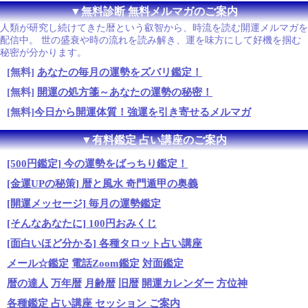
▼無料診断 無料メルマガのご案内
人類が研究し続けてきた暦という叡智から、時流を読む開運メルマガを
配信中。 世の盛衰や時の流れを読み解き、運を味方にして好機を掴む
秘密が分かります。
[無料]
あなたの毎月の運勢をズバリ鑑定！
[無料]
開運の処方箋～あなたの運勢の秘密！
[無料]
今日から開運体質！強運を引き寄せるメルマガ
▼有料鑑定 占い講座のご案内
[500円鑑定] 今の運勢をばっちり鑑定！
[金運UPの秘策] 暦と風水 奇門遁甲の奥義
[開運メッセージ] 毎月の運勢鑑定
[そんなあなたに] 100円おみくじ
[面白いほど分かる] 各種タロット占い講座
メール☆鑑定
電話Zoom鑑定
対面鑑定
暦の達人
万年暦
月齢暦
旧暦
開運カレンダー
方位神
各種鑑定 占い講座 セッション ご案内