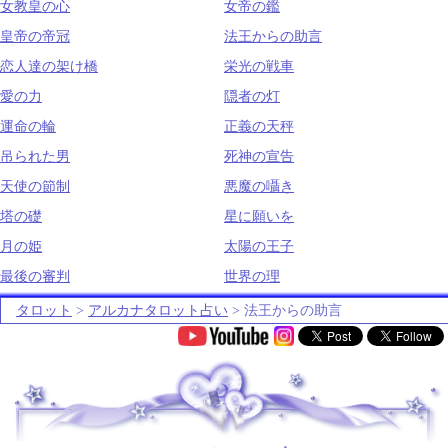
女教皇の心
女帝の鑑
皇帝の帝冠
法王からの助言
恋人達の架け橋
栄光の戦車
愛の力
隠者の灯
運命の輪
正義の天秤
吊られた男
死神の宣告
天使の節制
悪魔の囁き
塔の礎
星に願いを
月の姫
太陽の王子
最後の審判
世界の理
タロット
>
アルカナタロット占い
> 法王からの助言
.