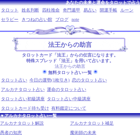
あなたの未来と運命をタロットで占う
タロット
姓名判断
四柱推命
奇門遁甲
易占い
開運手帳
ルーン
セラピー
きつねの占い館
ブログ
note
法王からの助言
タロットカード「法王」からの伝言になります。
特殊スプレッド「法王」を用いて占います。
法王からの助言
無料タロット占い一覧
タロット占い
今日の運勢(1枚引き)
恋のタロット占い
アルカナタロット占い
運命のタロット占い
タロット占い初級講座
タロット占い中級講座
タロットカード待ち受け
有料鑑定について
▼アルカナタロット占い一覧
アルカナタロット解説
アルカナタロット補足
愚者の知恵
魔術師の未来