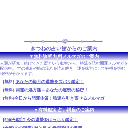
きつねの占い館からのご案内
▼無料診断 無料メルマガのご案内
人類が研究し続けてきた暦という叡智から、時流を読む開運メルマガを
配信中。 世の盛衰や時の流れを読み解き、運を味方にして好機を掴む
秘密が分かります。
[無料]
あなたの毎月の運勢をズバリ鑑定！
[無料]
開運の処方箋～あなたの運勢の秘密！
[無料]
今日から開運体質！強運を引き寄せるメルマガ
▼有料鑑定 占い講座のご案内
[500円鑑定] 今の運勢をばっちり鑑定！
[金運UPの秘策] 暦と風水 奇門遁甲の奥義