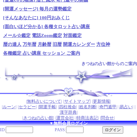
[開運メッセージ] 毎月の運勢鑑定
[そんなあなたに] 100円おみくじ
[面白いほど分かる] 各種タロット占い講座
メール☆鑑定
電話Zoom鑑定
対面鑑定
暦の達人
万年暦
月齢暦
旧暦
開運カレンダー
方位神
各種鑑定 占い講座 セッション ご案内
きつねの占い館からのご案内
.
|
無料占いについて
| |
サイトマップ
| |
更新情報
|
|
ルーン
| |
セラピー
| |
開運手帳
| |
四柱推命
| |
姓名判断
| |
奇門遁甲
| |
易占い
| |
漢字辞典
|
|
きつねの占い館
| |
運営会社
| |
特商法表記
| |
問合せ
|
▼無料会員ログイン
ID:
PASS: