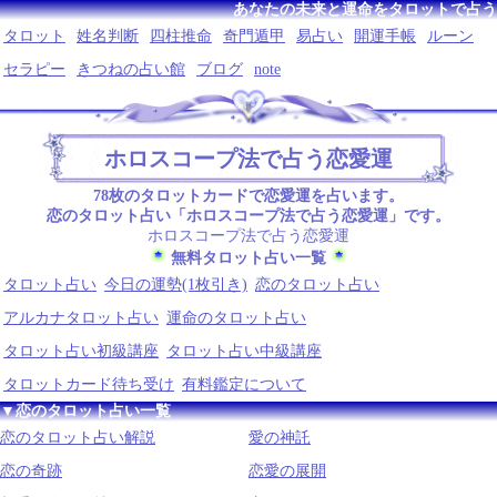
あなたの未来と運命をタロットで占う
タロット
姓名判断
四柱推命
奇門遁甲
易占い
開運手帳
ルーン
セラピー
きつねの占い館
ブログ
note
ホロスコープ法で占う恋愛運
78枚のタロットカードで恋愛運を占います。
恋のタロット占い「ホロスコープ法で占う恋愛運」です。
ホロスコープ法で占う恋愛運
無料タロット占い一覧
タロット占い
今日の運勢(1枚引き)
恋のタロット占い
アルカナタロット占い
運命のタロット占い
タロット占い初級講座
タロット占い中級講座
タロットカード待ち受け
有料鑑定について
▼恋のタロット占い一覧
恋のタロット占い解説
愛の神託
恋の奇跡
恋愛の展開