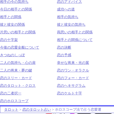
相手の今の気持ち
恋のアドバイス
今日の相手との関係
成功への道
相手との関係
相手の気持ち
彼と彼女の関係
彼と彼女の気持ち
片思いの相手との関係
両思いの相手との関係
恋の十字架
相手との関係について
今後の恋愛全般について
恋の決断
きつねのしっぽ
恋の予感
二人の気持ち・心の扉
幸せな将来・光の翼
二人の将来・夢の鍵
恋のワン・オラクル
恋のスリー・カード
恋のフォー・カード
恋のタロット・クロス
恋のヘキサグラム
恋の二者択一
恋のケルト十字
恋のホロスコープ
タロット
>
恋のタロット占い
> ホロスコープ法で占う恋愛運