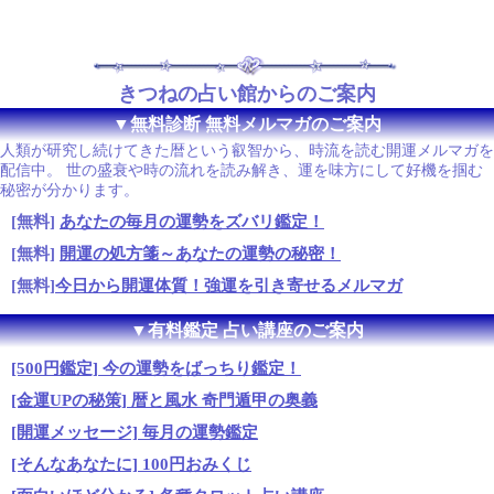
きつねの占い館からのご案内
▼無料診断 無料メルマガのご案内
人類が研究し続けてきた暦という叡智から、時流を読む開運メルマガを
配信中。 世の盛衰や時の流れを読み解き、運を味方にして好機を掴む
秘密が分かります。
[無料]
あなたの毎月の運勢をズバリ鑑定！
[無料]
開運の処方箋～あなたの運勢の秘密！
[無料]
今日から開運体質！強運を引き寄せるメルマガ
▼有料鑑定 占い講座のご案内
[500円鑑定] 今の運勢をばっちり鑑定！
[金運UPの秘策] 暦と風水 奇門遁甲の奥義
[開運メッセージ] 毎月の運勢鑑定
[そんなあなたに] 100円おみくじ