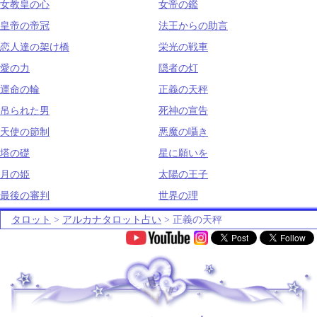
女教皇の心
女帝の鑑
皇帝の帝冠
法王からの助言
恋人達の架け橋
栄光の戦車
愛の力
隠者の灯
運命の輪
正義の天秤
吊られた男
死神の宣告
天使の節制
悪魔の囁き
塔の礎
星に願いを
月の姫
太陽の王子
最後の審判
世界の理
タロット
>
アルカナタロット占い
> 正義の天秤
.