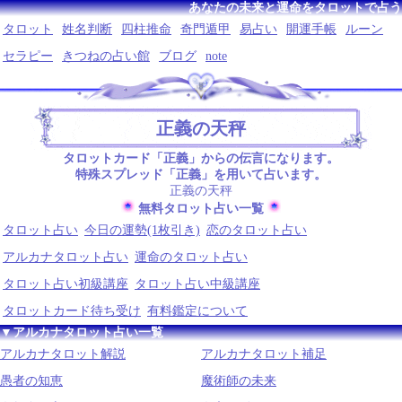
あなたの未来と運命をタロットで占う
タロット
姓名判断
四柱推命
奇門遁甲
易占い
開運手帳
ルーン
セラピー
きつねの占い館
ブログ
note
正義の天秤
タロットカード「正義」からの伝言になります。
特殊スプレッド「正義」を用いて占います。
正義の天秤
無料タロット占い一覧
タロット占い
今日の運勢(1枚引き)
恋のタロット占い
アルカナタロット占い
運命のタロット占い
タロット占い初級講座
タロット占い中級講座
タロットカード待ち受け
有料鑑定について
▼アルカナタロット占い一覧
アルカナタロット解説
アルカナタロット補足
愚者の知恵
魔術師の未来