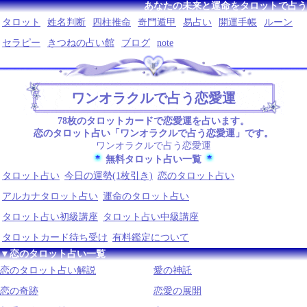
あなたの未来と運命をタロットで占う
タロット
姓名判断
四柱推命
奇門遁甲
易占い
開運手帳
ルーン
セラピー
きつねの占い館
ブログ
note
ワンオラクルで占う恋愛運
78枚のタロットカードで恋愛運を占います。
恋のタロット占い「ワンオラクルで占う恋愛運」です。
ワンオラクルで占う恋愛運
無料タロット占い一覧
タロット占い
今日の運勢(1枚引き)
恋のタロット占い
アルカナタロット占い
運命のタロット占い
タロット占い初級講座
タロット占い中級講座
タロットカード待ち受け
有料鑑定について
▼恋のタロット占い一覧
恋のタロット占い解説
愛の神託
恋の奇跡
恋愛の展開