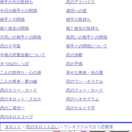
相手の今の気持ち
恋のアドバイス
今日の相手との関係
成功への道
相手との関係
相手の気持ち
彼と彼女の関係
彼と彼女の気持ち
片思いの相手との関係
両思いの相手との関係
恋の十字架
相手との関係について
今後の恋愛全般について
恋の決断
きつねのしっぽ
恋の予感
二人の気持ち・心の扉
幸せな将来・光の翼
二人の将来・夢の鍵
恋のワン・オラクル
恋のスリー・カード
恋のフォー・カード
恋のタロット・クロス
恋のヘキサグラム
恋の二者択一
恋のケルト十字
恋のホロスコープ
タロット
>
恋のタロット占い
> ワンオラクルで占う恋愛運