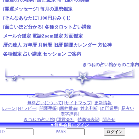
[開運メッセージ] 毎月の運勢鑑定
[そんなあなたに] 100円おみくじ
[面白いほど分かる] 各種タロット占い講座
メール☆鑑定
電話Zoom鑑定
対面鑑定
暦の達人
万年暦
月齢暦
旧暦
開運カレンダー
方位神
各種鑑定 占い講座 セッション ご案内
きつねの占い館からのご案内
.
|
無料占いについて
| |
サイトマップ
| |
更新情報
|
|
ルーン
| |
セラピー
| |
開運手帳
| |
四柱推命
| |
姓名判断
| |
奇門遁甲
| |
易占い
| |
漢字辞典
|
|
きつねの占い館
| |
運営会社
| |
特商法表記
| |
問合せ
|
▼無料会員ログイン
ID:
PASS: