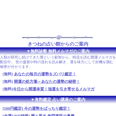
きつねの占い館からのご案内
▼無料診断 無料メルマガのご案内
人類が研究し続けてきた暦という叡智から、時流を読む開運メルマガを
配信中。 世の盛衰や時の流れを読み解き、運を味方にして好機を掴む
秘密が分かります。
[無料]
あなたの毎月の運勢をズバリ鑑定！
[無料]
開運の処方箋～あなたの運勢の秘密！
[無料]
今日から開運体質！強運を引き寄せるメルマガ
▼有料鑑定 占い講座のご案内
[500円鑑定] 今の運勢をばっちり鑑定！
[金運UPの秘策] 暦と風水 奇門遁甲の奥義