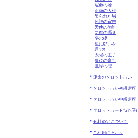
運命の輪
正義の天秤
吊られた男
死神の宣告
天使の節制
悪魔の囁き
塔の礎
星に願いを
月の姫
太陽の王子
最後の審判
世界の理
運命のタロット占い
タロット占い初級講座
タロット占い中級講座
タロットカード待ち受
有料鑑定について
ご利用にあたり