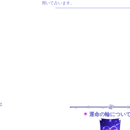
用いて占います。
け
運命の輪につい