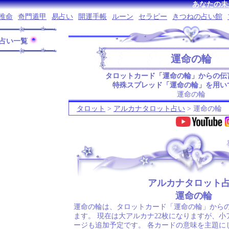
あなたの未
推命
奇門遁甲
易占い
開運手帳
ルーン
セラピー
きつねの占い館
占い一覧
運命の輪
タロットカード「運命の輪」からの伝
特殊スプレッド「運命の輪」を用い
運命の輪
タロット
>
アルカナタロット占い
> 運命の輪
.
アルカナタロット
運命の輪
運命の輪は、タロットカード「運命の輪」から
ます。 現在は大アルカナ22枚になりますが、小
ージも追加予定です。 各カードの意味を主題に