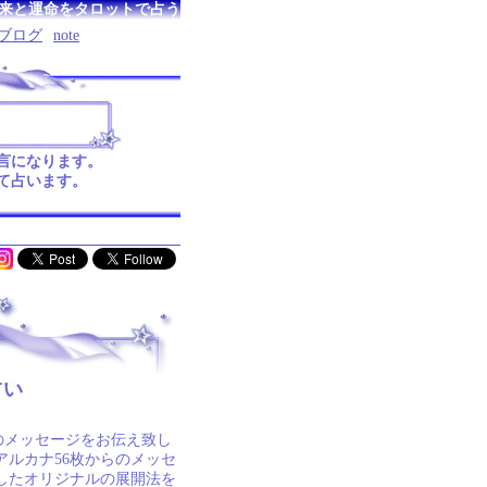
来と運命をタロットで占う
ブログ
note
言になります。
て占います。
占い
のメッセージをお伝え致し
アルカナ56枚からのメッセ
したオリジナルの展開法を