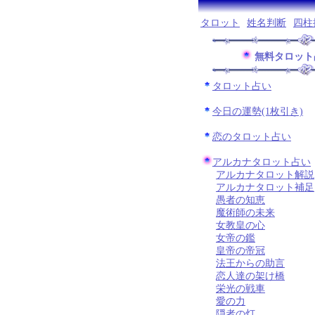
タロット
姓名判断
四柱
無料タロット
タロット占い
今日の運勢(1枚引き)
恋のタロット占い
アルカナタロット占い
アルカナタロット解説
アルカナタロット補足
愚者の知恵
魔術師の未来
女教皇の心
女帝の鑑
皇帝の帝冠
法王からの助言
恋人達の架け橋
栄光の戦車
愛の力
隠者の灯