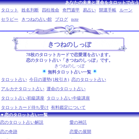
あなたの未来と運命をタロットで占う
タロット
姓名判断
四柱推命
奇門遁甲
易占い
開運手帳
ルーン
セラピー
きつねの占い館
ブログ
note
きつねのしっぽ
78枚のタロットカードで恋愛運を占います。
恋のタロット占い「きつねのしっぽ」です。
きつねのしっぽ
無料タロット占い一覧
タロット占い
今日の運勢(1枚引き)
恋のタロット占い
アルカナタロット占い
運命のタロット占い
タロット占い初級講座
タロット占い中級講座
タロットカード待ち受け
有料鑑定について
▼恋のタロット占い一覧
恋のタロット占い解説
愛の神託
恋の奇跡
恋愛の展開