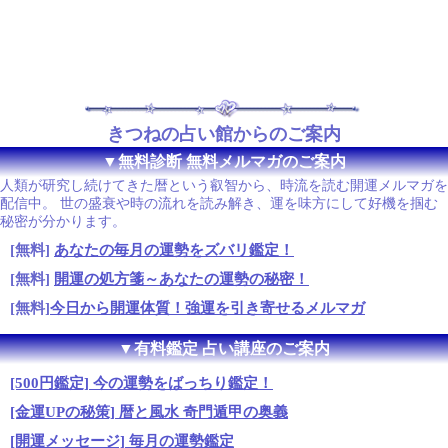
きつねの占い館からのご案内
▼無料診断 無料メルマガのご案内
人類が研究し続けてきた暦という叡智から、時流を読む開運メルマガを
配信中。 世の盛衰や時の流れを読み解き、運を味方にして好機を掴む
秘密が分かります。
[無料]
あなたの毎月の運勢をズバリ鑑定！
[無料]
開運の処方箋～あなたの運勢の秘密！
[無料]
今日から開運体質！強運を引き寄せるメルマガ
▼有料鑑定 占い講座のご案内
[500円鑑定] 今の運勢をばっちり鑑定！
[金運UPの秘策] 暦と風水 奇門遁甲の奥義
[開運メッセージ] 毎月の運勢鑑定