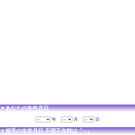
▼あなたの生年月日
年
月
日
▼相手の生年月日 不明不在時は「--」