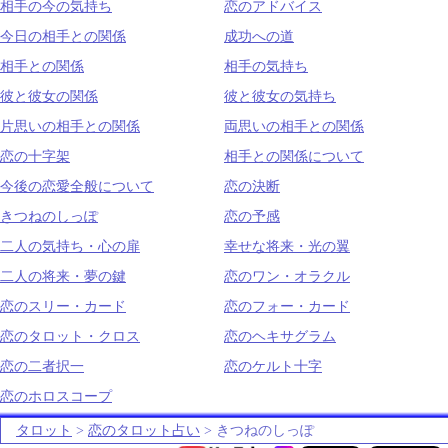
相手の今の気持ち
恋のアドバイス
今日の相手との関係
成功への道
相手との関係
相手の気持ち
彼と彼女の関係
彼と彼女の気持ち
片思いの相手との関係
両思いの相手との関係
恋の十字架
相手との関係について
今後の恋愛全般について
恋の決断
きつねのしっぽ
恋の予感
二人の気持ち・心の扉
幸せな将来・光の翼
二人の将来・夢の鍵
恋のワン・オラクル
恋のスリー・カード
恋のフォー・カード
恋のタロット・クロス
恋のヘキサグラム
恋の二者択一
恋のケルト十字
恋のホロスコープ
タロット
>
恋のタロット占い
> きつねのしっぽ