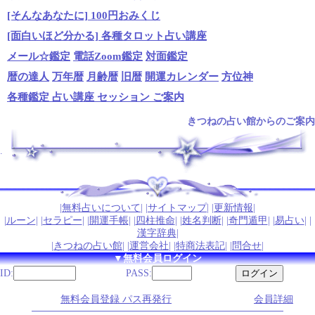
[そんなあなたに] 100円おみくじ
[面白いほど分かる] 各種タロット占い講座
メール☆鑑定
電話Zoom鑑定
対面鑑定
暦の達人
万年暦
月齢暦
旧暦
開運カレンダー
方位神
各種鑑定 占い講座 セッション ご案内
きつねの占い館からのご案内
.
|
無料占いについて
| |
サイトマップ
| |
更新情報
|
|
ルーン
| |
セラピー
| |
開運手帳
| |
四柱推命
| |
姓名判断
| |
奇門遁甲
| |
易占い
| |
漢字辞典
|
|
きつねの占い館
| |
運営会社
| |
特商法表記
| |
問合せ
|
▼無料会員ログイン
ID:
PASS:
無料会員登録 パス再発行
会員詳細