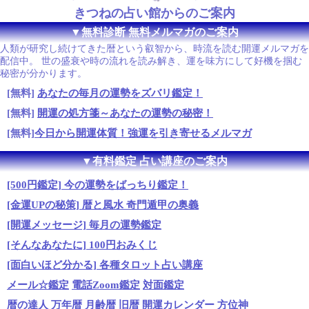
きつねの占い館からのご案内
▼無料診断 無料メルマガのご案内
人類が研究し続けてきた暦という叡智から、時流を読む開運メルマガを
配信中。 世の盛衰や時の流れを読み解き、運を味方にして好機を掴む
秘密が分かります。
[無料]
あなたの毎月の運勢をズバリ鑑定！
[無料]
開運の処方箋～あなたの運勢の秘密！
[無料]
今日から開運体質！強運を引き寄せるメルマガ
▼有料鑑定 占い講座のご案内
[500円鑑定] 今の運勢をばっちり鑑定！
[金運UPの秘策] 暦と風水 奇門遁甲の奥義
[開運メッセージ] 毎月の運勢鑑定
[そんなあなたに] 100円おみくじ
[面白いほど分かる] 各種タロット占い講座
メール☆鑑定
電話Zoom鑑定
対面鑑定
暦の達人
万年暦
月齢暦
旧暦
開運カレンダー
方位神