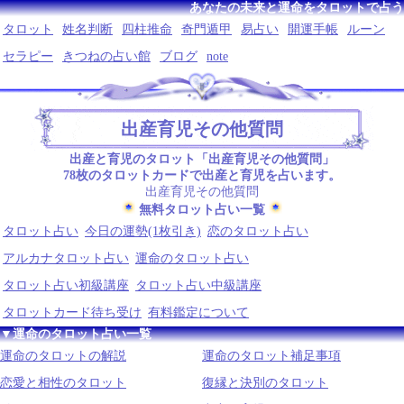
あなたの未来と運命をタロットで占う
タロット
姓名判断
四柱推命
奇門遁甲
易占い
開運手帳
ルーン
セラピー
きつねの占い館
ブログ
note
出産育児その他質問
出産と育児のタロット「出産育児その他質問」
78枚のタロットカードで出産と育児を占います。
出産育児その他質問
無料タロット占い一覧
タロット占い
今日の運勢(1枚引き)
恋のタロット占い
アルカナタロット占い
運命のタロット占い
タロット占い初級講座
タロット占い中級講座
タロットカード待ち受け
有料鑑定について
▼運命のタロット占い一覧
運命のタロットの解説
運命のタロット補足事項
恋愛と相性のタロット
復縁と決別のタロット