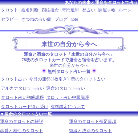
あなたの未来と運命をタロットで占う
タロット
姓名判断
四柱推命
奇門遁甲
易占い
開運手帳
ルーン
セラピー
きつねの占い館
ブログ
note
来世の自分から今へ
運命と宿命のタロット「来世の自分から今へ」
78枚のタロットカードで運命と宿命を占います。
来世の自分から今へ
無料タロット占い一覧
タロット占い
今日の運勢(1枚引き)
恋のタロット占い
アルカナタロット占い
運命のタロット占い
タロット占い初級講座
タロット占い中級講座
タロットカード待ち受け
有料鑑定について
▼運命のタロット占い一覧
運命のタロットの解説
運命のタロット補足事項
恋愛と相性のタロット
復縁と決別のタロット