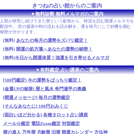
きつねの占い館からのご案内
▼無料診断 無料メルマガのご案内
人類が研究し続けてきた暦という叡智から、時流を読む開運メルマガを
配信中。 世の盛衰や時の流れを読み解き、運を味方にして好機を掴む
秘密が分かります。
[無料]
あなたの毎月の運勢をズバリ鑑定！
[無料]
開運の処方箋～あなたの運勢の秘密！
[無料]
今日から開運体質！強運を引き寄せるメルマガ
▼有料鑑定 占い講座のご案内
[500円鑑定] 今の運勢をばっちり鑑定！
[金運UPの秘策] 暦と風水 奇門遁甲の奥義
[開運メッセージ] 毎月の運勢鑑定
[そんなあなたに] 100円おみくじ
[面白いほど分かる] 各種タロット占い講座
メール☆鑑定
電話Zoom鑑定
対面鑑定
暦の達人
万年暦
月齢暦
旧暦
開運カレンダー
方位神