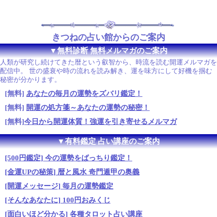
きつねの占い館からのご案内
▼無料診断 無料メルマガのご案内
人類が研究し続けてきた暦という叡智から、時流を読む開運メルマガを
配信中。 世の盛衰や時の流れを読み解き、運を味方にして好機を掴む
秘密が分かります。
[無料]
あなたの毎月の運勢をズバリ鑑定！
[無料]
開運の処方箋～あなたの運勢の秘密！
[無料]
今日から開運体質！強運を引き寄せるメルマガ
▼有料鑑定 占い講座のご案内
[500円鑑定] 今の運勢をばっちり鑑定！
[金運UPの秘策] 暦と風水 奇門遁甲の奥義
[開運メッセージ] 毎月の運勢鑑定
[そんなあなたに] 100円おみくじ
[面白いほど分かる] 各種タロット占い講座