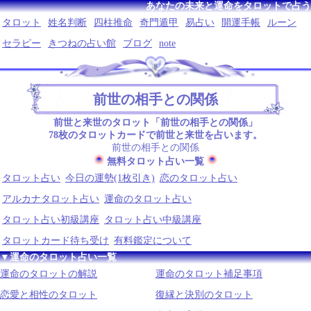
あなたの未来と運命をタロットで占う
タロット
姓名判断
四柱推命
奇門遁甲
易占い
開運手帳
ルーン
セラピー
きつねの占い館
ブログ
note
前世の相手との関係
前世と来世のタロット「前世の相手との関係」
78枚のタロットカードで前世と来世を占います。
前世の相手との関係
無料タロット占い一覧
タロット占い
今日の運勢(1枚引き)
恋のタロット占い
アルカナタロット占い
運命のタロット占い
タロット占い初級講座
タロット占い中級講座
タロットカード待ち受け
有料鑑定について
▼運命のタロット占い一覧
運命のタロットの解説
運命のタロット補足事項
恋愛と相性のタロット
復縁と決別のタロット