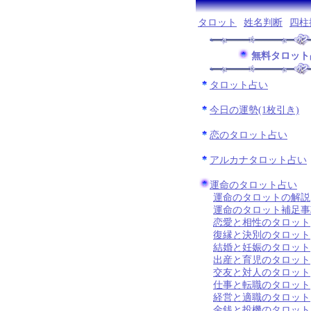
タロット
姓名判断
四柱
無料タロット
タロット占い
今日の運勢(1枚引き)
恋のタロット占い
アルカナタロット占い
運命のタロット占い
運命のタロットの解説
運命のタロット補足事
恋愛と相性のタロット
復縁と決別のタロット
結婚と妊娠のタロット
出産と育児のタロット
交友と対人のタロット
仕事と転職のタロット
経営と適職のタロット
金銭と投機のタロット