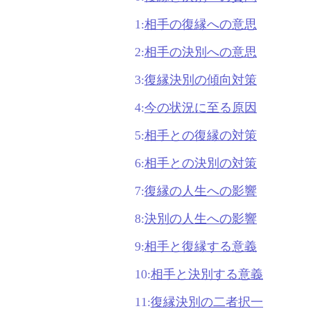
1:
相手の復縁への意思
2:
相手の決別への意思
3:
復縁決別の傾向対策
4:
今の状況に至る原因
5:
相手との復縁の対策
6:
相手との決別の対策
7:
復縁の人生への影響
8:
決別の人生への影響
9:
相手と復縁する意義
10:
相手と決別する意義
11:
復縁決別の二者択一