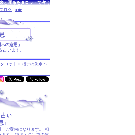
来と運命をタロットで占う
ブログ
note
思
別への意思」
を占います。
タロット
> 相手の決別へ
ト占い
思」
」ご案内になります。 相
います。 復縁と決別での質