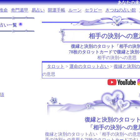
あなたの未
推命
奇門遁甲
易占い
開運手帳
ルーン
セラピー
きつねの占い館
占い一覧
相手の決別への意
復縁と決別のタロット「相手の決
78枚のタロットカードで復縁と決別
相手の決別への意思
タロット
>
運命のタロット占い
>
復縁と決別の
の意思
項
.
復縁と決別のタロッ
「相手の決別への意
復縁と決別のタロット占い「相手の決別への意思
手の決別への意思を78枚のタロットカードで占