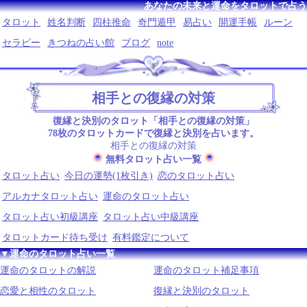
あなたの未来と運命をタロットで占う
タロット
姓名判断
四柱推命
奇門遁甲
易占い
開運手帳
ルーン
セラピー
きつねの占い館
ブログ
note
相手との復縁の対策
復縁と決別のタロット「相手との復縁の対策」
78枚のタロットカードで復縁と決別を占います。
相手との復縁の対策
無料タロット占い一覧
タロット占い
今日の運勢(1枚引き)
恋のタロット占い
アルカナタロット占い
運命のタロット占い
タロット占い初級講座
タロット占い中級講座
タロットカード待ち受け
有料鑑定について
▼運命のタロット占い一覧
運命のタロットの解説
運命のタロット補足事項
恋愛と相性のタロット
復縁と決別のタロット