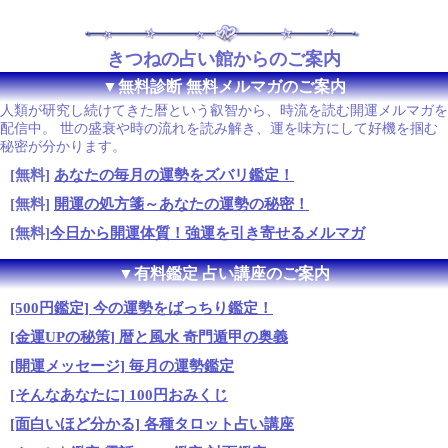
きつねの占い館からのご案内
▼無料診断 無料メルマガのご案内
人類が研究し続けてきた暦という叡智から、時流を読む開運メルマガを
配信中。 世の盛衰や時の流れを読み解き、運を味方にして好機を掴む
秘密が分かります。
[無料]
あなたの毎月の運勢をズバリ鑑定！
[無料]
開運の処方箋～あなたの運勢の秘密！
[無料]
今日から開運体質！強運を引き寄せるメルマガ
▼有料鑑定 占い講座のご案内
[500円鑑定] 今の運勢をばっちり鑑定！
[金運UPの秘策] 暦と風水 奇門遁甲の奥義
[開運メッセージ] 毎月の運勢鑑定
[そんなあなたに] 100円おみくじ
[面白いほど分かる] 各種タロット占い講座