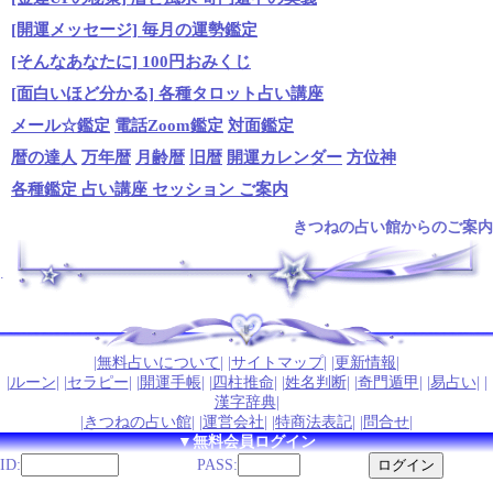
[開運メッセージ] 毎月の運勢鑑定
[そんなあなたに] 100円おみくじ
[面白いほど分かる] 各種タロット占い講座
メール☆鑑定
電話Zoom鑑定
対面鑑定
暦の達人
万年暦
月齢暦
旧暦
開運カレンダー
方位神
各種鑑定 占い講座 セッション ご案内
きつねの占い館からのご案内
.
|
無料占いについて
| |
サイトマップ
| |
更新情報
|
|
ルーン
| |
セラピー
| |
開運手帳
| |
四柱推命
| |
姓名判断
| |
奇門遁甲
| |
易占い
| |
漢字辞典
|
|
きつねの占い館
| |
運営会社
| |
特商法表記
| |
問合せ
|
▼無料会員ログイン
ID:
PASS: