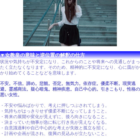
▼女教皇の意味と逆位置の解釈の仕方
状況や気持ちが不安定になり、これからのことや将来への見通しがまっ
たく立たなくなります。そのため、精神的に不安定になり、心に靄がか
かり始めてくることなどを意味します。
不安。不信。諦め。悲観。否定。無気力。依存症。優柔不断。現実逃
避。霊感商法。疑心暗鬼。精神疾患。自己中心的。引きこもり。性格の
悪い女性。
・不安や悩みばかりで、考えに押しつぶされてしまう。
・気持ちがはっきりせず優柔不断になってしまうこと。
・将来の展開や変化が見えずに、後ろ向きになること。
・決まっていた物事が急に転じ行き先が見えなくなる。
・自意識過剰や自己中心的な考えが失敗と孤立を招く。
・計画や企画が流され、復興の見込みが立たないこと。