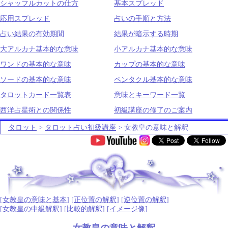
シャッフルカットの仕方
基本スプレッド
応用スプレッド
占いの手順と方法
占い結果の有効期間
結果が暗示する時期
大アルカナ基本的な意味
小アルカナ基本的な意味
ワンドの基本的な意味
カップの基本的な意味
ソードの基本的な意味
ペンタクル基本的な意味
タロットカード一覧表
意味とキーワード一覧
西洋占星術との関係性
初級講座の修了のご案内
タロット
>
タロット占い初級講座
> 女教皇の意味と解釈
.
[
女教皇の意味と基本
] [
正位置の解釈
] [
逆位置の解釈
]
[
女教皇の中級解釈
] [
比較的解釈
] [
イメージ像
]
女教皇の意味と解釈