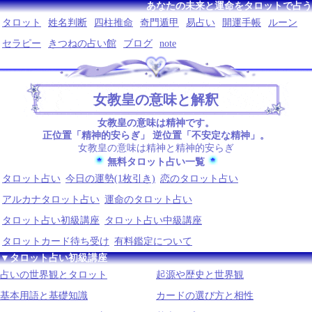
あなたの未来と運命をタロットで占う
タロット
姓名判断
四柱推命
奇門遁甲
易占い
開運手帳
ルーン
セラピー
きつねの占い館
ブログ
note
女教皇の意味と解釈
女教皇の意味は精神です。
正位置「精神的安らぎ」 逆位置「不安定な精神」。
女教皇の意味は精神と精神的安らぎ
無料タロット占い一覧
タロット占い
今日の運勢(1枚引き)
恋のタロット占い
アルカナタロット占い
運命のタロット占い
タロット占い初級講座
タロット占い中級講座
タロットカード待ち受け
有料鑑定について
▼タロット占い初級講座
占いの世界観とタロット
起源や歴史と世界観
基本用語と基礎知識
カードの選び方と相性