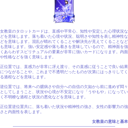
女教皇のタロットカードは、直感や平常心、知性や安定した心理状況な
どを意味します。落ち着いた心境や状況、聡明さや知性を表し精神性な
どを意味します。混乱が晴れてくることや解決先が見えてくることなど
も意味します。強い安定感や落ち着きを意味しているので、精神面を強
くあらわすスピリチュアルの要素が非常に強いカードになります。内面
や性格などを強く意味します。
正位置では、直感力が非常に冴え渡り、その直感に従うことで良い結果
につながることや、これまで不透明だったものが次第にはっきりしてく
る過程などを意味します。
逆位置では、将来への臆病さや自分への自信の欠如から前に進めず悶々
としてしまうこと、状況や心境が不安定になり「うやもや」になってい
く不明瞭な過程と状況の悪化などを意味します。
正位置逆位置共に、落ち着いた状況や精神性の強さ、女性の影響力の強
さと内面性を表します。
女教皇の意味と基本