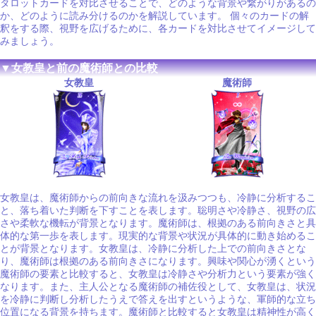
タロットカードを対比させることで、どのような背景や繋がりがあるの
か、どのように読み分けるのかを解説しています。 個々のカードの解
釈をする際、視野を広げるために、各カードを対比させてイメージして
みましょう。
▼女教皇と前の魔術師との比較
女教皇
魔術師
女教皇は、魔術師からの前向きな流れを汲みつつも、冷静に分析するこ
と、落ち着いた判断を下すことを表します。聡明さや冷静さ、視野の広
さや柔軟な機転が背景となります。魔術師は、根拠のある前向きさと具
体的な第一歩を表します。現実的な背景や状況が具体的に動き始めるこ
とが背景となります。女教皇は、冷静に分析した上での前向きさとな
り、魔術師は根拠のある前向きさになります。興味や関心が湧くという
魔術師の要素と比較すると、女教皇は冷静さや分析力という要素が強く
なります。また、主人公となる魔術師の補佐役として、女教皇は、状況
を冷静に判断し分析したうえで答えを出すというような、軍師的な立ち
位置になる背景を持ちます。魔術師と比較すると女教皇は精神性が高く