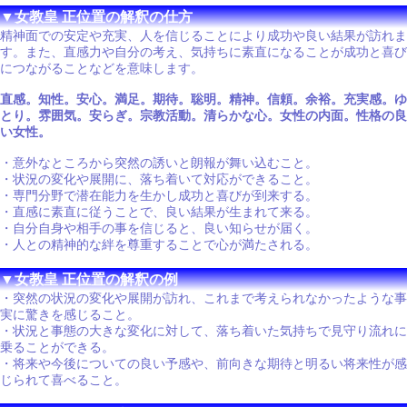
▼女教皇 正位置の解釈の仕方
精神面での安定や充実、人を信じることにより成功や良い結果が訪れま
す。また、直感力や自分の考え、気持ちに素直になることが成功と喜び
につながることなどを意味します。
直感。知性。安心。満足。期待。聡明。精神。信頼。余裕。充実感。ゆ
とり。雰囲気。安らぎ。宗教活動。清らかな心。女性の内面。性格の良
い女性。
・意外なところから突然の誘いと朗報が舞い込むこと。
・状況の変化や展開に、落ち着いて対応ができること。
・専門分野で潜在能力を生かし成功と喜びが到来する。
・直感に素直に従うことで、良い結果が生まれて来る。
・自分自身や相手の事を信じると、良い知らせが届く。
・人との精神的な絆を尊重することで心が満たされる。
▼女教皇 正位置の解釈の例
・突然の状況の変化や展開が訪れ、これまで考えられなかったような事
実に驚きを感じること。
・状況と事態の大きな変化に対して、落ち着いた気持ちで見守り流れに
乗ることができる。
・将来や今後についての良い予感や、前向きな期待と明るい将来性が感
じられて喜べること。