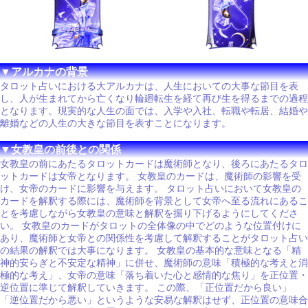
▼アルカナの背景
タロット占いにおける大アルカナは、人生においての大事な節目を表
し、人が生まれてから亡くなり輪廻転生を経て再び生を得るまでの過程
となります。現実的な人生の面では、入学や入社、転職や転居、結婚や
離婚などの人生の大きな節目を表すことになります。
▼女教皇の前後との関係
女教皇の前にあたるタロットカードは魔術師となり、後ろにあたるタロ
ットカードは女帝となります。 女教皇のカードは、魔術師の影響を受
け、女帝のカードに影響を与えます。 タロット占いにおいて女教皇の
カードを解釈する際には、魔術師を背景として女帝へ至る流れにあるこ
とを考慮しながら女教皇の意味と解釈を掘り下げるようにしてくださ
い。 女教皇のカードがタロットの全体像の中でどのような位置付けに
あり、魔術師と女帝との関係性を考慮して解釈することがタロット占い
の結果の解釈では大事になります。 女教皇の基本的な意味となる「精
神的安らぎと不安定な精神」に併せ、魔術師の意味「積極的な考えと消
極的な考え」、女帝の意味「落ち着いた心と感情的な焦り」を正位置・
逆位置に準じて解釈していきます。 この際、「正位置だから良い」
「逆位置だから悪い」というような安易な解釈はせず、正位置の意味合