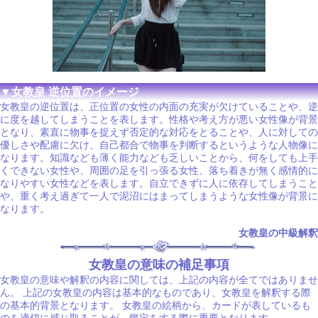
▼女教皇 逆位置のイメージ
女教皇の逆位置は、正位置の女性の内面の充実が欠けていることや、逆
に度を越してしまうことを表します。性格や考え方が悪い女性像が背景
となり、素直に物事を捉えず否定的な対応をとることや、人に対しての
優しさや配慮に欠け、自己都合で物事を判断するというような人物像に
なります。知識なども薄く能力なども乏しいことから、何をしても上手
くできない女性や、周囲の足を引っ張る女性、落ち着きが無く感情的に
なりやすい女性などを表します。自立できずに人に依存してしまうこと
や、重く考え過ぎて一人で泥沼にはまってしまうような女性像が背景に
なります。
女教皇の中級解釈
女教皇の意味の補足事項
女教皇の意味や解釈の内容に関しては、上記の内容が全てではありませ
ん。 上記の女教皇の内容は基本的なものであり、女教皇を解釈する際
の基本的背景となります。 女教皇の絵柄から、カードが表しているも