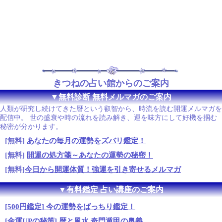
きつねの占い館からのご案内
▼無料診断 無料メルマガのご案内
人類が研究し続けてきた暦という叡智から、時流を読む開運メルマガを
配信中。 世の盛衰や時の流れを読み解き、運を味方にして好機を掴む
秘密が分かります。
[無料]
あなたの毎月の運勢をズバリ鑑定！
[無料]
開運の処方箋～あなたの運勢の秘密！
[無料]
今日から開運体質！強運を引き寄せるメルマガ
▼有料鑑定 占い講座のご案内
[500円鑑定] 今の運勢をばっちり鑑定！
[金運UPの秘策] 暦と風水 奇門遁甲の奥義