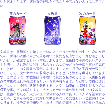
いを踏まえた上で、逆位置の解釈をすることを忘れないようにして下さ
い。
前のカード
女教皇
次のカード
女教皇は、魔術師から始まる一連のストーリーの流れの中で、次の女帝
での一番目の収穫に向けて落ち着いて状況を見直すこと、進む道が正し
いかどうか確認するという背景があります。魔術師で幸先の良いスター
トを切り、進む道が目的地に見合うものなのかどうかを落ち着いて見直
すことが、この女教皇の背景にあります。また、目的と手段が一致して
いることで、次の女帝での収穫が得られるという流れを考慮していきま
す。このように、女教皇は落ち着いて状況を見つめること、現実的な視
点で前後の流れを確認するという背景を持ちます。ただ勢いで前に進む
のではなく、冷静に状況を分析することや、効率的に収穫を得るために
必要な事などを確認します。大アルカナの一連の流れの中での女教皇
は、魔術にあたる主人公の次に登場する人物であり、主人公を補佐する
ことや、これからのことに対して助言を与える女性という位置付けにも
なります。冷静沈着で聡明でもあり、内面の充実した性格の良い気品の