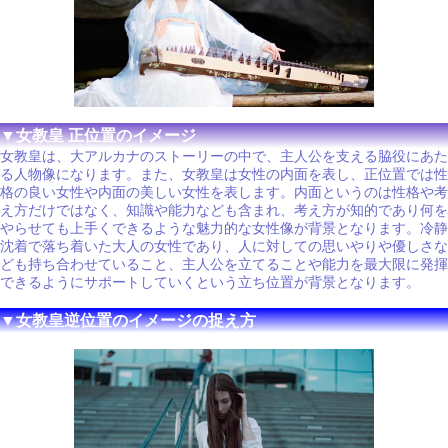
▼女教皇 正位置のイメージ
女教皇は、大アルカナのストーリーの中で、主人公を支える脇役にあた
る人物像になります。また、女教皇は女性の内面を表し、正位置では性
格の良い女性や内面の美しい女性を表します。内面というのは性格や考
え方だけではなく、知識や能力なども含まれ、考え方が知的であり何を
やらせても上手くできるような魅力的な女性像が背景となります。冷静
沈着で落ち着いた大人の女性であり、人に対しての思いやりや優しさな
ども持ち合わせていること、主人公を立てることや能力を最大限に発揮
できるようにサポートしていくという立ち位置が背景となります。
▼女教皇逆位置のイメージの捉え方