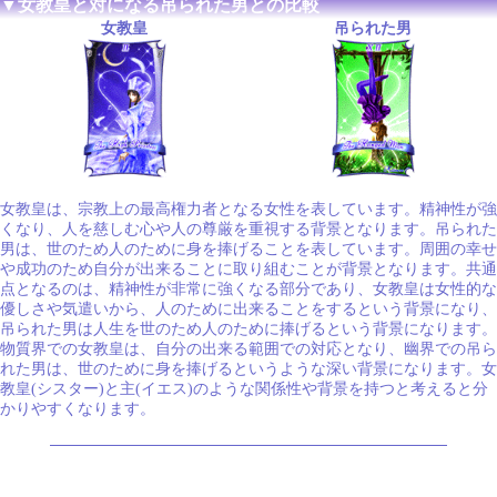
▼女教皇と対になる吊られた男との比較
女教皇
吊られた男
女教皇は、宗教上の最高権力者となる女性を表しています。精神性が強
くなり、人を慈しむ心や人の尊厳を重視する背景となります。吊られた
男は、世のため人のために身を捧げることを表しています。周囲の幸せ
や成功のため自分が出来ることに取り組むことが背景となります。共通
点となるのは、精神性が非常に強くなる部分であり、女教皇は女性的な
優しさや気遣いから、人のために出来ることをするという背景になり、
吊られた男は人生を世のため人のために捧げるという背景になります。
物質界での女教皇は、自分の出来る範囲での対応となり、幽界での吊ら
れた男は、世のために身を捧げるというような深い背景になります。女
教皇(シスター)と主(イエス)のような関係性や背景を持つと考えると分
かりやすくなります。