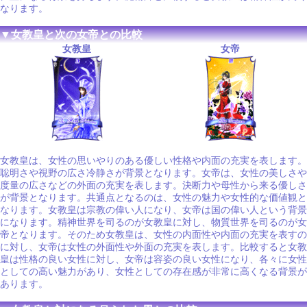
なります。
▼女教皇と次の女帝との比較
女教皇
女帝
女教皇は、女性の思いやりのある優しい性格や内面の充実を表します。
聡明さや視野の広さ冷静さが背景となります。女帝は、女性の美しさや
度量の広さなどの外面の充実を表します。決断力や母性から来る優しさ
が背景となります。共通点となるのは、女性の魅力や女性的な価値観と
なります。女教皇は宗教の偉い人になり、女帝は国の偉い人という背景
になります。精神世界を司るのが女教皇に対し、物質世界を司るのが女
帝となります。そのため女教皇は、女性の内面性や内面の充実を表すの
に対し、女帝は女性の外面性や外面の充実を表します。比較すると女教
皇は性格の良い女性に対し、女帝は容姿の良い女性になり、各々に女性
としての高い魅力があり、女性としての存在感が非常に高くなる背景が
あります。