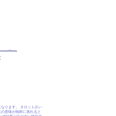
意
なります。 タロット占い
王の意味が純粋に表れると