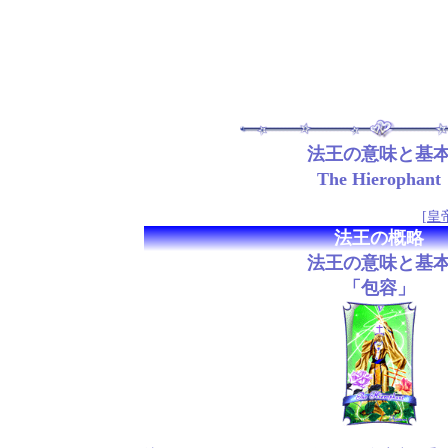
法王の意味と基
The Hierophant
[
皇
法王の概略
法王の意味と基
「包容」