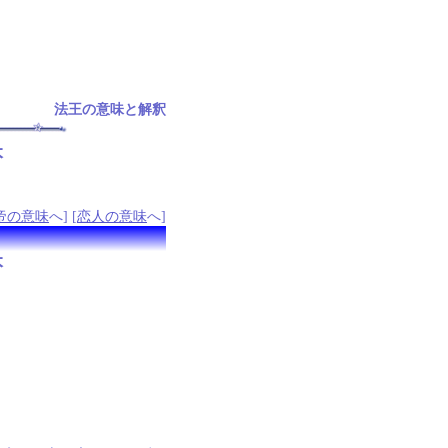
法王の意味と解釈
本
帝の意味
へ] [
恋人の意味
へ]
本