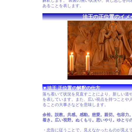
解釈します。 表裏の無い状況や、良し悪しを問
あることを表します。
法王の正位置のイメ
▼法王 正位置の解釈の仕方
落ち着いて状況を見直すことにより、新しい道
を表しています。また、広い視点を持つことや
ることの大事さなどを意味します。
余裕。説教。共感。感動。慈愛。親切。包容力
着き。広い視野。ぬくもり。思いやり。ゆとり
・忠告に従うことで、見えなかったものが見え