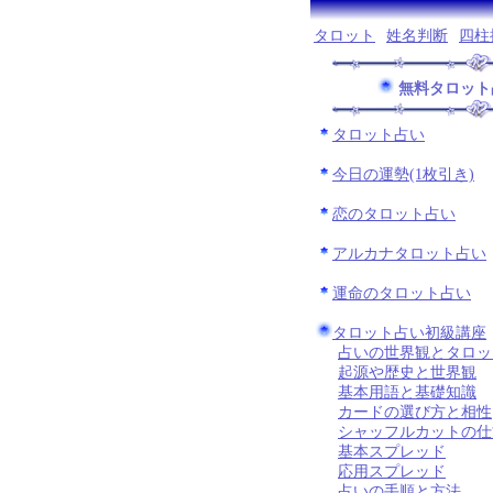
タロット
姓名判断
四柱
無料タロット
タロット占い
今日の運勢(1枚引き)
恋のタロット占い
アルカナタロット占い
運命のタロット占い
タロット占い初級講座
占いの世界観とタロッ
起源や歴史と世界観
基本用語と基礎知識
カードの選び方と相性
シャッフルカットの仕
基本スプレッド
応用スプレッド
占いの手順と方法