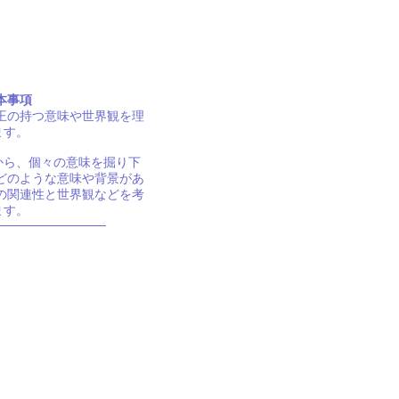
本事項
王の持つ意味や世界観を理
ます。
から、個々の意味を掘り下
どのような意味や背景があ
の関連性と世界観などを考
ます。