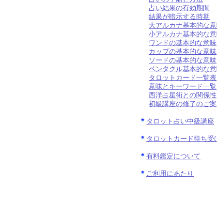
占い結果の有効期間
結果が暗示する時期
大アルカナ基本的な意
小アルカナ基本的な意
ワンドの基本的な意味
カップの基本的な意味
ソードの基本的な意味
ペンタクル基本的な意
タロットカード一覧表
意味とキーワード一覧
西洋占星術との関係性
初級講座の修了のご案
タロット占い中級講座
タロットカード待ち受
有料鑑定について
ご利用にあたり