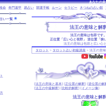
あなたの未
推命
奇門遁甲
易占い
開運手帳
ルーン
セラピー
きつねの占い館
占い一覧
法王の意味と解
法王の意味は包容です
正位置「広い心と視野」 逆位置「狭
法王の意味は包容と広い心
タロット
>
タロット占い初級講座
> 法王の意
.
ト
[
法王の意味と基本
] [
正位置の解釈
] [
逆位置の解
[
法王の中級解釈
] [
比較的解釈
] [
イメージ像
]
方
法王の意味と解