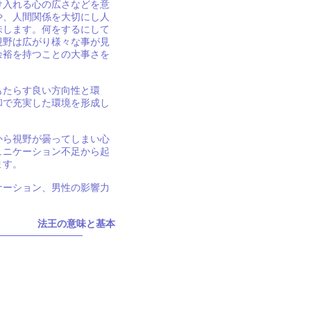
け入れる心の広さなどを意
や、人間関係を大切にし人
味します。何をするにして
視野は広がり様々な事が見
余裕を持つことの大事さを
もたらす良い方向性と環
和で充実した環境を形成し
から視野が曇ってしまい心
ュニケーション不足から起
ます。
ケーション、男性の影響力
法王の意味と基本