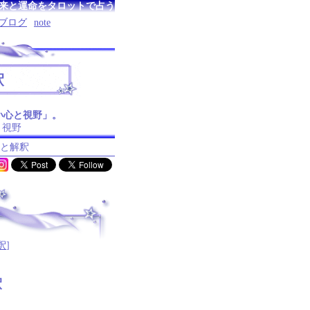
来と運命をタロットで占う
ブログ
note
釈
。
い心と視野」。
と視野
味と解釈
釈
]
釈