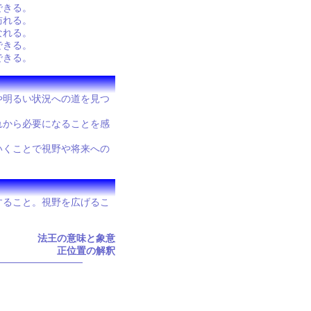
できる。
訪れる。
なれる。
できる。
できる。
や明るい状況への道を見つ
れから必要になることを感
いくことで視野や将来への
すること。視野を広げるこ
法王の意味と象意
正位置の解釈