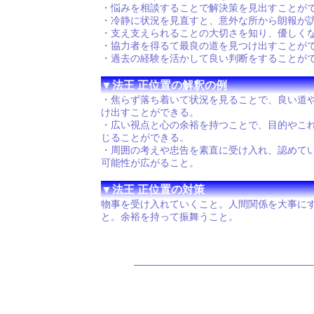
・悩みを相談することで解決策を見出すことが
・冷静に状況を見直すと、意外な所から朗報が
・支え支えられることの大切さを知り、優しく
・協力者を得るて最良の道を見つけ出すことが
・過去の経験を活かして良い判断をすることが
▼法王 正位置の解釈の例
・焦らず落ち着いて状況を見ることで、良い道
け出すことができる。
・広い視点と心の余裕を持つことで、目的やこ
じることができる。
・周囲の考えや忠告を素直に受け入れ、認めて
可能性が広がること。
▼法王 正位置の対策
物事を受け入れていくこと。人間関係を大事に
と。余裕を持って振舞うこと。