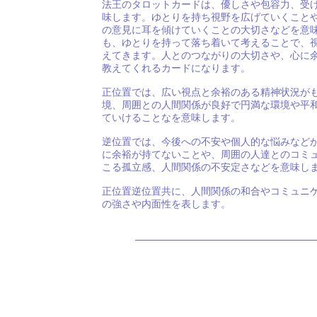
法王のタロットカードは、優しさや包容力、受
味します。ゆとりを持ち視野を広げていくこと
の意見に耳を傾けていくことの大切さなどを意
も、ゆとりを持って落ち着いて考えることで、
えてきます。人とのつながりの大切さや、心に
教えてくれるカードになります。
正位置では、広い視点と余裕のある精神状況が
境、周囲との人間関係が良好で円満な環境や平
ていけることなを意味します。
逆位置では、今後への不安や個人的な悩みなど
に余裕が持てないことや、周囲の人達とのコミ
こる孤立感、人間関係の不安定さなどを意味し
正位置逆位置共に、人間関係の和合やコミュニ
の強さや内面性を表します。