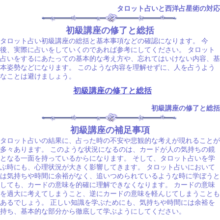
タロット占いと西洋占星術の対応
初級講座の修了と総括
タロット占い初級講座の総括と基本事項などの確認になります。 今
後、実際に占いをしていくのであれば参考にしてください。 タロット
占いをするにあたっての基本的な考え方や、忘れてはいけない内容、基
本姿勢などになります。 このような内容を理解せずに、人を占うよう
なことは避けましょう。
初級講座の修了と総括
初級講座の修了と総括
初級講座の補足事項
タロット占いの結果に、占った時の不安や悲観的な考えが現れることが
多々あります。 このような状況になるのは、カードが人の気持ちの鏡
となる一面を持っているからになります。 そして、タロット占いを学
ぶ時にも、心理状況が大きく影響してきます。 タロット占いにおいて
は気持ちや時間に余裕がなく、追いつめられているような時に学ぼうと
しても、カードの意味を的確に理解できなくなります。 カードの意味
を過大に考えてしまうこと、逆にカードの意味を軽んじてしまうことも
あるでしょう。 正しい知識を学ぶためにも、気持ちや時間には余裕を
持ち、基本的な部分から徹底して学ぶようにしてください。