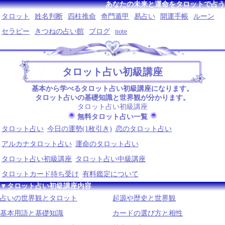
あなたの未来と運命をタロットで占う
タロット
姓名判断
四柱推命
奇門遁甲
易占い
開運手帳
ルーン
セラピー
きつねの占い館
ブログ
note
タロット占い初級講座
基本から学べるタロット占い初級講座になります。
タロット占いの基礎知識と世界観が分かります。
タロット占い初級講座
無料タロット占い一覧
タロット占い
今日の運勢(1枚引き)
恋のタロット占い
アルカナタロット占い
運命のタロット占い
タロット占い初級講座
タロット占い中級講座
タロットカード待ち受け
有料鑑定について
▼タロット占い初級講座内容
占いの世界観とタロット
起源や歴史と世界観
基本用語と基礎知識
カードの選び方と相性