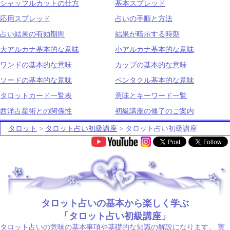
シャッフルカットの仕方
基本スプレッド
応用スプレッド
占いの手順と方法
占い結果の有効期間
結果が暗示する時期
大アルカナ基本的な意味
小アルカナ基本的な意味
ワンドの基本的な意味
カップの基本的な意味
ソードの基本的な意味
ペンタクル基本的な意味
タロットカード一覧表
意味とキーワード一覧
西洋占星術との関係性
初級講座の修了のご案内
タロット
>
タロット占い初級講座
> タロット占い初級講座
.
タロット占いの基本から楽しく学ぶ
「タロット占い初級講座」
タロット占いの意味の基本事項や基礎的な知識の解説になります。 実