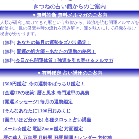
きつねの占い館からのご案内
▼無料診断 無料メルマガのご案内
人類が研究し続けてきた暦という叡智から、時流を読む開運メルマガを
配信中。 世の盛衰や時の流れを読み解き、運を味方にして好機を掴む
秘密が分かります。
[無料]
あなたの毎月の運勢をズバリ鑑定！
[無料]
開運の処方箋～あなたの運勢の秘密！
[無料]
今日から開運体質！強運を引き寄せるメルマガ
▼有料鑑定 占い講座のご案内
[500円鑑定] 今の運勢をばっちり鑑定！
[金運UPの秘策] 暦と風水 奇門遁甲の奥義
[開運メッセージ] 毎月の運勢鑑定
[そんなあなたに] 100円おみくじ
[面白いほど分かる] 各種タロット占い講座
メール☆鑑定
電話Zoom鑑定
対面鑑定
暦の達人
万年暦
月齢暦
旧暦
開運カレンダー
方位神