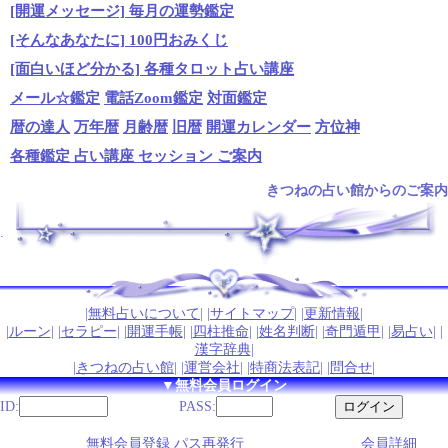
[開運メッセージ] 毎月の運勢鑑定
[そんなあなたに] 100円おみくじ
[面白いほど分かる] 各種タロット占い講座
メール☆鑑定
電話Zoom鑑定
対面鑑定
暦の達人
万年暦
月齢暦
旧暦
開運カレンダー
方位神
各種鑑定 占い講座 セッション ご案内
きつねの占い館からのご案内
.
|
無料占いについて
| |
サイトマップ
| |
更新情報
|
|
ルーン
| |
セラピー
| |
開運手帳
| |
四柱推命
| |
姓名判断
| |
奇門遁甲
| |
易占い
| |
漢字辞典
|
|
きつねの占い館
| |
運営会社
| |
特商法表記
| |
問合せ
|
▼無料会員ログイン
ID:
PASS:
無料会員登録 パス再発行
会員詳細