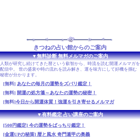
きつねの占い館からのご案内
▼無料診断 無料メルマガのご案内
人類が研究し続けてきた暦という叡智から、時流を読む開運メルマガを
配信中。 世の盛衰や時の流れを読み解き、運を味方にして好機を掴む
秘密が分かります。
[無料]
あなたの毎月の運勢をズバリ鑑定！
[無料]
開運の処方箋～あなたの運勢の秘密！
[無料]
今日から開運体質！強運を引き寄せるメルマガ
▼有料鑑定 占い講座のご案内
[500円鑑定] 今の運勢をばっちり鑑定！
[金運UPの秘策] 暦と風水 奇門遁甲の奥義