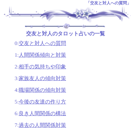
「交友と対人への質問」
.
交友と対人のタロット占いの一覧
0:
交友と対人への質問
1:
人間関係傾向と対策
2:
相手の気持ちや印象
3:
家族友人の傾向対策
4:
職場関係の傾向対策
5:
今後の友達の作り方
6:
良き人間関係の構法
7:
過去の人間関係対策