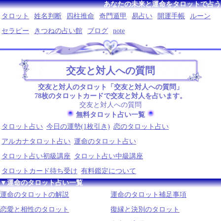
あなたの未来と運命をタロットで占う
タロット
姓名判断
四柱推命
奇門遁甲
易占い
開運手帳
ルーン
セラピー
きつねの占い館
ブログ
note
交友と対人への質問
交友と対人のタロット「交友と対人への質問」
78枚のタロットカードで交友と対人を占います。
交友と対人への質問
無料タロット占い一覧
タロット占い
今日の運勢(1枚引き)
恋のタロット占い
アルカナタロット占い
運命のタロット占い
タロット占い初級講座
タロット占い中級講座
タロットカード待ち受け
有料鑑定について
▼運命のタロット占い一覧
運命のタロットの解説
運命のタロット補足事項
恋愛と相性のタロット
復縁と決別のタロット