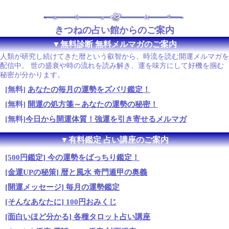
きつねの占い館からのご案内
▼無料診断 無料メルマガのご案内
人類が研究し続けてきた暦という叡智から、時流を読む開運メルマガを
配信中。 世の盛衰や時の流れを読み解き、運を味方にして好機を掴む
秘密が分かります。
[無料]
あなたの毎月の運勢をズバリ鑑定！
[無料]
開運の処方箋～あなたの運勢の秘密！
[無料]
今日から開運体質！強運を引き寄せるメルマガ
▼有料鑑定 占い講座のご案内
[500円鑑定] 今の運勢をばっちり鑑定！
[金運UPの秘策] 暦と風水 奇門遁甲の奥義
[開運メッセージ] 毎月の運勢鑑定
[そんなあなたに] 100円おみくじ
[面白いほど分かる] 各種タロット占い講座