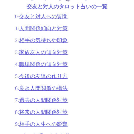
交友と対人のタロット占いの一覧
0:
交友と対人への質問
1:
人間関係傾向と対策
2:
相手の気持ちや印象
3:
家族友人の傾向対策
4:
職場関係の傾向対策
5:
今後の友達の作り方
6:
良き人間関係の構法
7:
過去の人間関係対策
8:
将来の人間関係対策
9:
相手の人生への影響