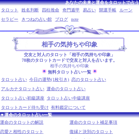
あなたの未来と運命をタロットで占う
タロット
姓名判断
四柱推命
奇門遁甲
易占い
開運手帳
ルーン
セラピー
きつねの占い館
ブログ
note
相手の気持ちや印象
交友と対人のタロット「相手の気持ちや印象」
78枚のタロットカードで交友と対人を占います。
相手の気持ちや印象
無料タロット占い一覧
タロット占い
今日の運勢(1枚引き)
恋のタロット占い
アルカナタロット占い
運命のタロット占い
タロット占い初級講座
タロット占い中級講座
タロットカード待ち受け
有料鑑定について
▼運命のタロット占い一覧
運命のタロットの解説
運命のタロット補足事項
恋愛と相性のタロット
復縁と決別のタロット