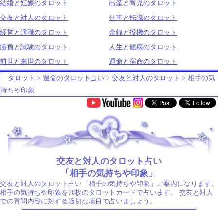
結婚と妊娠のタロット
出産と育児のタロット
交友と対人のタロット
仕事と転職のタロット
経営と適職のタロット
金銭と投機のタロット
勝負と試験のタロット
人生と健康のタロット
前世と来世のタロット
運命と宿命のタロット
タロット
>
運命のタロット占い
>
交友と対人のタロット
> 相手の気
持ちや印象
.
交友と対人のタロット占い
「相手の気持ちや印象」
交友と対人のタロット占い「相手の気持ちや印象」ご案内になります。
相手の気持ちや印象を78枚のタロットカードで占います。 交友と対人
での質問内容に対する適切な項目で占いましょう。