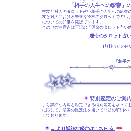
「相手の人生への影響」
交友と対人のタロット占い相手の人生への影響
友と対人における未来を78枚のタロットで占い
についての詳細を確認できます。
その他の注意点は下記の「運命のタロット占い
→
運命のタロット占
[無料占いの使
「相手の
.
特別鑑定のご案
より詳細な内容を鑑定できる特別鑑定を承ってお
に応じて、最善の鑑定法を用いて問題の解消へ
しております。
→ より詳細な鑑定はこちら ☆