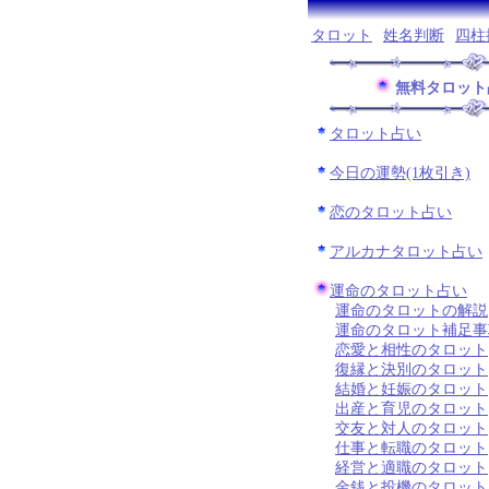
タロット
姓名判断
四柱
無料タロット
タロット占い
今日の運勢(1枚引き)
恋のタロット占い
アルカナタロット占い
運命のタロット占い
運命のタロットの解説
運命のタロット補足事
恋愛と相性のタロット
復縁と決別のタロット
結婚と妊娠のタロット
出産と育児のタロット
交友と対人のタロット
仕事と転職のタロット
経営と適職のタロット
金銭と投機のタロット