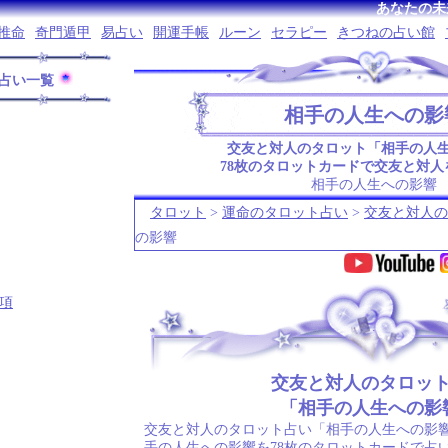
あなたの未
推命
奇門遁甲
易占い
開運手帳
ルーン
セラピー
きつねの占い館
占い一覧
相手の人生への影
交友と対人のタロット「相手の人
78枚のタロットカードで交友と対人
相手の人生への影響
タロット
>
運命のタロット占い
>
交友と対人の
の影響
項
.
交友と対人のタロッ
「相手の人生への影
交友と対人のタロット占い「相手の人生への影響
手の人生への影響を78枚のタロットカードで占