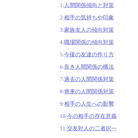
1:
人間関係傾向と対策
2:
相手の気持ちや印象
3:
家族友人の傾向対策
4:
職場関係の傾向対策
5:
今後の友達の作り方
6:
良き人間関係の構法
7:
過去の人間関係対策
8:
将来の人間関係対策
9:
相手の人生への影響
10:
今の相手の存在意義
11:
交友対人の二者択一