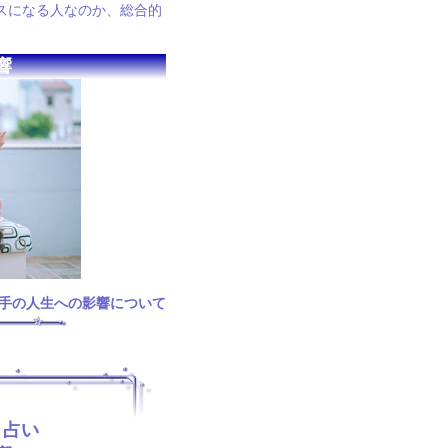
スになる人なのか、総合的
響
手の人生への影響について
ト占い