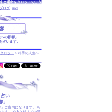
来と運命をタロットで占う
ブログ
note
響
生への影響」
を占います。
タロット
> 相手の人生へ
ト占い
響」
」ご案内になります。 相
います。 交友と対人での質