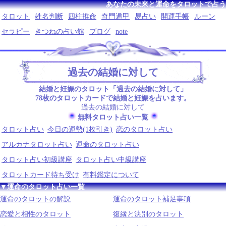
あなたの未来と運命をタロットで占う
タロット
姓名判断
四柱推命
奇門遁甲
易占い
開運手帳
ルーン
セラピー
きつねの占い館
ブログ
note
過去の結婚に対して
結婚と妊娠のタロット「過去の結婚に対して」
78枚のタロットカードで結婚と妊娠を占います。
過去の結婚に対して
無料タロット占い一覧
タロット占い
今日の運勢(1枚引き)
恋のタロット占い
アルカナタロット占い
運命のタロット占い
タロット占い初級講座
タロット占い中級講座
タロットカード待ち受け
有料鑑定について
▼運命のタロット占い一覧
運命のタロットの解説
運命のタロット補足事項
恋愛と相性のタロット
復縁と決別のタロット