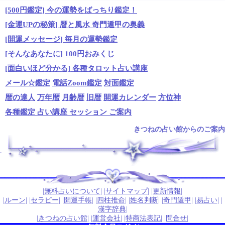
[500円鑑定] 今の運勢をばっちり鑑定！
[金運UPの秘策] 暦と風水 奇門遁甲の奥義
[開運メッセージ] 毎月の運勢鑑定
[そんなあなたに] 100円おみくじ
[面白いほど分かる] 各種タロット占い講座
メール☆鑑定
電話Zoom鑑定
対面鑑定
暦の達人
万年暦
月齢暦
旧暦
開運カレンダー
方位神
各種鑑定 占い講座 セッション ご案内
きつねの占い館からのご案内
.
|
無料占いについて
| |
サイトマップ
| |
更新情報
|
|
ルーン
| |
セラピー
| |
開運手帳
| |
四柱推命
| |
姓名判断
| |
奇門遁甲
| |
易占い
| |
漢字辞典
|
|
きつねの占い館
| |
運営会社
| |
特商法表記
| |
問合せ
|