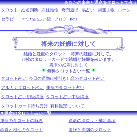
あなたの未来と運命をタロットで占う
タロット
姓名判断
四柱推命
奇門遁甲
易占い
開運手帳
ルーン
セラピー
きつねの占い館
ブログ
note
将来の妊娠に対して
結婚と妊娠のタロット「将来の妊娠に対して」
78枚のタロットカードで結婚と妊娠を占います。
将来の妊娠に対して
無料タロット占い一覧
タロット占い
今日の運勢(1枚引き)
恋のタロット占い
アルカナタロット占い
運命のタロット占い
タロット占い初級講座
タロット占い中級講座
タロットカード待ち受け
有料鑑定について
▼運命のタロット占い一覧
運命のタロットの解説
運命のタロット補足事項
恋愛と相性のタロット
復縁と決別のタロット