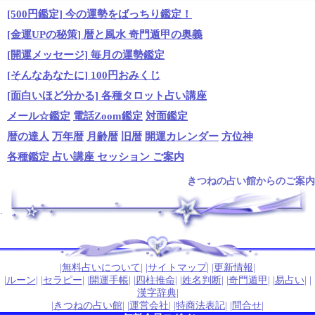
[500円鑑定] 今の運勢をばっちり鑑定！
[金運UPの秘策] 暦と風水 奇門遁甲の奥義
[開運メッセージ] 毎月の運勢鑑定
[そんなあなたに] 100円おみくじ
[面白いほど分かる] 各種タロット占い講座
メール☆鑑定
電話Zoom鑑定
対面鑑定
暦の達人
万年暦
月齢暦
旧暦
開運カレンダー
方位神
各種鑑定 占い講座 セッション ご案内
きつねの占い館からのご案内
.
|
無料占いについて
| |
サイトマップ
| |
更新情報
|
|
ルーン
| |
セラピー
| |
開運手帳
| |
四柱推命
| |
姓名判断
| |
奇門遁甲
| |
易占い
| |
漢字辞典
|
|
きつねの占い館
| |
運営会社
| |
特商法表記
| |
問合せ
|