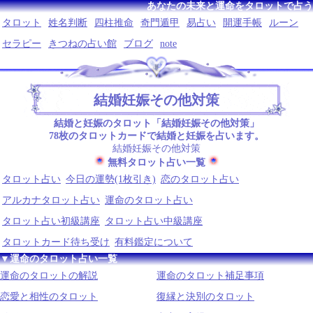
あなたの未来と運命をタロットで占う
タロット
姓名判断
四柱推命
奇門遁甲
易占い
開運手帳
ルーン
セラピー
きつねの占い館
ブログ
note
結婚妊娠その他対策
結婚と妊娠のタロット「結婚妊娠その他対策」
78枚のタロットカードで結婚と妊娠を占います。
結婚妊娠その他対策
無料タロット占い一覧
タロット占い
今日の運勢(1枚引き)
恋のタロット占い
アルカナタロット占い
運命のタロット占い
タロット占い初級講座
タロット占い中級講座
タロットカード待ち受け
有料鑑定について
▼運命のタロット占い一覧
運命のタロットの解説
運命のタロット補足事項
恋愛と相性のタロット
復縁と決別のタロット