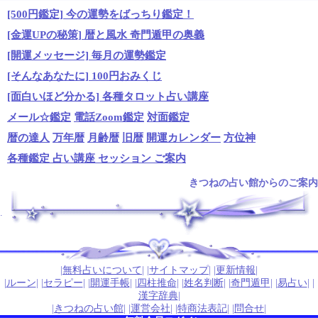
[500円鑑定] 今の運勢をばっちり鑑定！
[金運UPの秘策] 暦と風水 奇門遁甲の奥義
[開運メッセージ] 毎月の運勢鑑定
[そんなあなたに] 100円おみくじ
[面白いほど分かる] 各種タロット占い講座
メール☆鑑定
電話Zoom鑑定
対面鑑定
暦の達人
万年暦
月齢暦
旧暦
開運カレンダー
方位神
各種鑑定 占い講座 セッション ご案内
きつねの占い館からのご案内
.
|
無料占いについて
| |
サイトマップ
| |
更新情報
|
|
ルーン
| |
セラピー
| |
開運手帳
| |
四柱推命
| |
姓名判断
| |
奇門遁甲
| |
易占い
| |
漢字辞典
|
|
きつねの占い館
| |
運営会社
| |
特商法表記
| |
問合せ
|