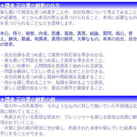
▼隠者 正位置の解釈の仕方
落ち着いて状況を見つめ直すことや、自分自身について考えてみること
の必要性。そこから本当の答えを見つけられること、本当に必要なもの
を見つけられることなどを意味します。
本心。悟り。秘智。内省。思慮。孤独。真実。結論。質問。核心。答
え。解決。親戚。有識者。真理の探求。大事なもの。本来の自分。自分
の世界。
・自分自身を見つめ直して真実や対応策を導き出せる。
・落ち着いて問題を見つめ直して真実を導き出すこと。
・新しい仕事や、人間関係を首尾良く始められる状況。
・問題を解決して正しい答えを導き出すことができる。
・自分自身を見つめ直し孤独や閉鎖感を克服すること。
・何かを探し求めることや、知識を深めるような状況。
・新しい恋愛の始まりや、過去の相手と復縁すること。
▼隠者 正位置の解釈の例
・世の中への不条理や、そのようなものに対して抱いていた不信感は次
第に晴れてくること。
・拘束されている窮屈な状況や、プレッシャーを感じる状況は次第に解
消されていくこと。
・次第に目の前の状況に光が差し、約束された未来や望んでいた結果を
手にすることができる。