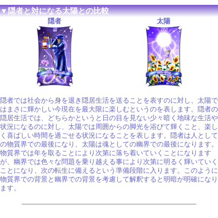
▼隠者と対になる太陽との比較
隠者
太陽
隠者では社会から身を退き隠居生活を送ることを表すのに対し、太陽で
はまさに輝かしい今現在を最大限に楽しむというのを表します。隠者の
隠居生活では、どちらかというと日の目を見ない少々暗く地味な生活や
状況になるのに対し、太陽では周囲からの脚光を浴びて輝くこと、楽し
く喜ばしい時間を過ごせる状況になることを表します。隠者は人として
の物質界での最後になり、太陽は魂としての幽界での最後になります。
物質界では年を取ることにより次第に落ち着いていくことになります
が、幽界では色々な問題を乗り越える事により次第に明るく輝いていく
ことになり、次の転生に備えるという準備段階に入ります。このように
物質界での背景と幽界での背景を考慮して解釈すると明暗が明確になり
ます。