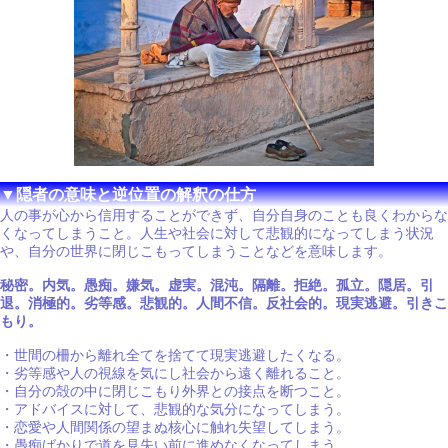
▼隠者の意味と逆位置の解釈の仕方
人の事が心から信用することができず、自分自身のことも良くわからな
くなってしまうこと。人生や社会に対して悲観的になってしまう状況
や、自分の世界に閉じこもってしまうことなどを意味します。
秘密。内気。愚痴。嫌気。虚実。混沌。隔離。拒絶。孤立。隠居。引
退。消極的。劣等感。悲観的。人間不信。反社会的。現実逃避。引きこ
もり。
・世間の柵から離れ全てを捨てて現実逃避したくなる。
・劣等感や人の視線を気にし社会から遠く離れること。
・自分の殻の中に閉じこもり外界との接点を断つこと。
・アドバイスに対して、悲観的な気分になってしまう。
・恋愛や人間関係の望まぬ核心に触れ失望してしまう。
・愚痴ばかりで道を見失い前に進めなくなってしまう。