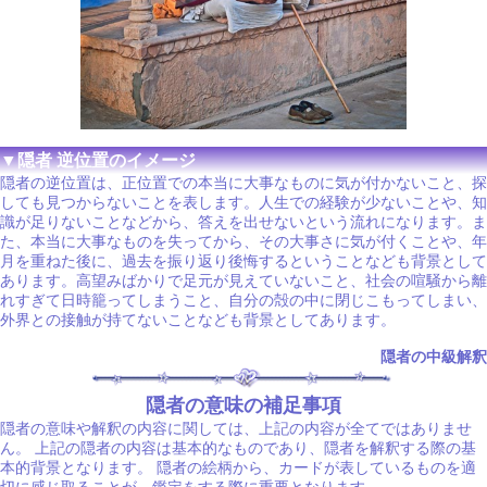
▼隠者 逆位置のイメージ
隠者の逆位置は、正位置での本当に大事なものに気が付かないこと、探
しても見つからないことを表します。人生での経験が少ないことや、知
識が足りないことなどから、答えを出せないという流れになります。ま
た、本当に大事なものを失ってから、その大事さに気が付くことや、年
月を重ねた後に、過去を振り返り後悔するということなども背景として
あります。高望みばかりで足元が見えていないこと、社会の喧騒から離
れすぎて日時籠ってしまうこと、自分の殻の中に閉じこもってしまい、
外界との接触が持てないことなども背景としてあります。
隠者の中級解釈
隠者の意味の補足事項
隠者の意味や解釈の内容に関しては、上記の内容が全てではありませ
ん。 上記の隠者の内容は基本的なものであり、隠者を解釈する際の基
本的背景となります。 隠者の絵柄から、カードが表しているものを適