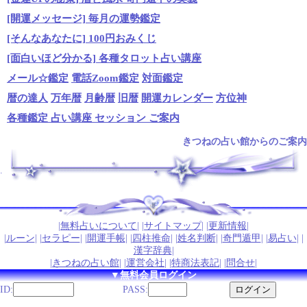
[開運メッセージ] 毎月の運勢鑑定
[そんなあなたに] 100円おみくじ
[面白いほど分かる] 各種タロット占い講座
メール☆鑑定
電話Zoom鑑定
対面鑑定
暦の達人
万年暦
月齢暦
旧暦
開運カレンダー
方位神
各種鑑定 占い講座 セッション ご案内
きつねの占い館からのご案内
.
|
無料占いについて
| |
サイトマップ
| |
更新情報
|
|
ルーン
| |
セラピー
| |
開運手帳
| |
四柱推命
| |
姓名判断
| |
奇門遁甲
| |
易占い
| |
漢字辞典
|
|
きつねの占い館
| |
運営会社
| |
特商法表記
| |
問合せ
|
▼無料会員ログイン
ID:
PASS: