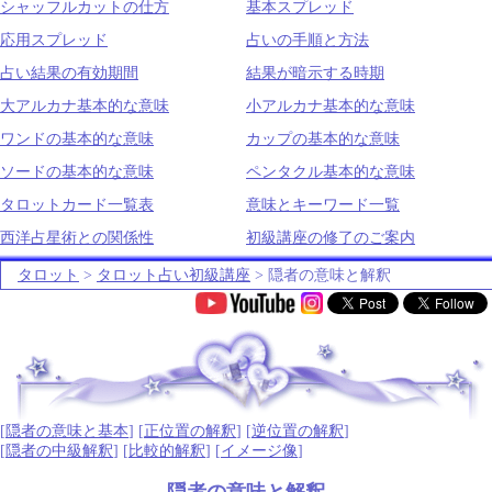
シャッフルカットの仕方
基本スプレッド
応用スプレッド
占いの手順と方法
占い結果の有効期間
結果が暗示する時期
大アルカナ基本的な意味
小アルカナ基本的な意味
ワンドの基本的な意味
カップの基本的な意味
ソードの基本的な意味
ペンタクル基本的な意味
タロットカード一覧表
意味とキーワード一覧
西洋占星術との関係性
初級講座の修了のご案内
タロット
>
タロット占い初級講座
> 隠者の意味と解釈
.
[
隠者の意味と基本
] [
正位置の解釈
] [
逆位置の解釈
]
[
隠者の中級解釈
] [
比較的解釈
] [
イメージ像
]
隠者の意味と解釈