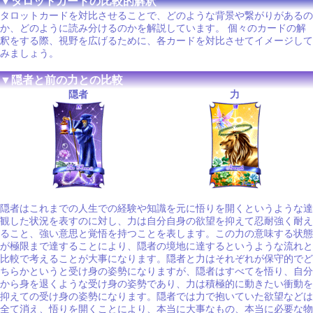
▼タロットカードの比較的解釈
タロットカードを対比させることで、どのような背景や繋がりがあるの
か、どのように読み分けるのかを解説しています。 個々のカードの解
釈をする際、視野を広げるために、各カードを対比させてイメージして
みましょう。
▼隠者と前の力との比較
隠者
力
隠者はこれまでの人生での経験や知識を元に悟りを開くというような達
観した状況を表すのに対し、力は自分自身の欲望を抑えて忍耐強く耐え
ること、強い意思と覚悟を持つことを表します。この力の意味する状態
が極限まで達することにより、隠者の境地に達するというような流れと
比較で考えることが大事になります。隠者と力はそれぞれが保守的でど
ちらかというと受け身の姿勢になりますが、隠者はすべてを悟り、自分
から身を退くような受け身の姿勢であり、力は積極的に動きたい衝動を
抑えての受け身の姿勢になります。隠者では力で抱いていた欲望などは
全て消え、悟りを開くことにより、本当に大事なもの、本当に必要な物