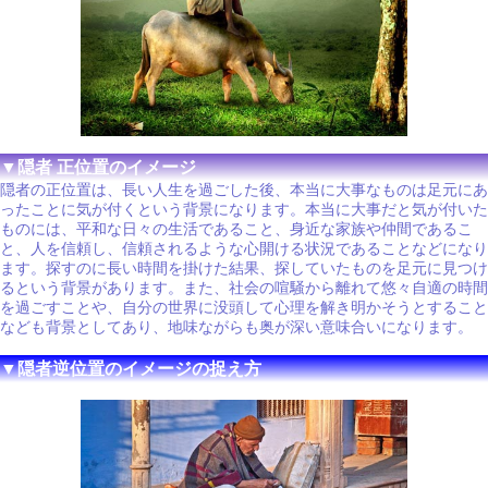
▼隠者 正位置のイメージ
隠者の正位置は、長い人生を過ごした後、本当に大事なものは足元にあ
ったことに気が付くという背景になります。本当に大事だと気が付いた
ものには、平和な日々の生活であること、身近な家族や仲間であるこ
と、人を信頼し、信頼されるような心開ける状況であることなどになり
ます。探すのに長い時間を掛けた結果、探していたものを足元に見つけ
るという背景があります。また、社会の喧騒から離れて悠々自適の時間
を過ごすことや、自分の世界に没頭して心理を解き明かそうとすること
なども背景としてあり、地味ながらも奥が深い意味合いになります。
▼隠者逆位置のイメージの捉え方