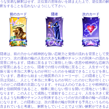
うな安易な解釈はせず、正位置の意味合いを踏まえた上で、逆位置の解
釈をすることを忘れないようにして下さい。
前のカード
隠者
次のカード
隠者は、前の力からの精神的な強い忍耐力と覚悟の流れを背景として受
けつつ、次の運命の輪の人生の大きな転機やチャンスの到来への流れを
背景に持ちます。隠者に至るまでに覚悟した強い意思や精神的な忍耐力
が背景にあることから、隠者での悟りの境地に至ること、人生すべてを
振り返り本当に大事なものが何だったのかを確認できることなどを表し
ています。愚者から始まった物質界のストーリーが、この隠者として一
旦は完結し、人として本当に大事なものが何だったのかに気が付くとい
うのがこの隠者の主題になります。それは人の心であることや精神的な
絆と信頼関係であること、物事に動じない悟りを開いた境地という事に
なります。この人として成熟して達観することにより、人生を大きく変
えるような転機やチャンスが到来するというのが次の運命の輪への流れ
になります。この隠者には、次の運命の輪が到来する予兆というものも
含まれていると考慮し、解釈をしていくことでより深い解釈ができるよ