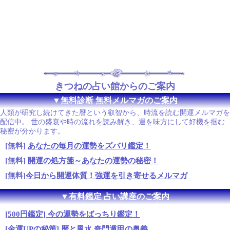
きつねの占い館からのご案内
▼無料診断 無料メルマガのご案内
人類が研究し続けてきた暦という叡智から、時流を読む開運メルマガを
配信中。 世の盛衰や時の流れを読み解き、運を味方にして好機を掴む
秘密が分かります。
[無料]
あなたの毎月の運勢をズバリ鑑定！
[無料]
開運の処方箋～あなたの運勢の秘密！
[無料]
今日から開運体質！強運を引き寄せるメルマガ
▼有料鑑定 占い講座のご案内
[500円鑑定] 今の運勢をばっちり鑑定！
[金運UPの秘策] 暦と風水 奇門遁甲の奥義