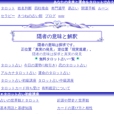
あなたの未来と運命をタロットで占う
タロット
姓名判断
四柱推命
奇門遁甲
易占い
開運手帳
ルーン
セラピー
きつねの占い館
ブログ
note
隠者の意味と解釈
隠者の意味は探求です。
正位置「真実の発見」 逆位置「現実逃避」。
隠者の意味は探求と真実の発見
無料タロット占い一覧
タロット占い
今日の運勢(1枚引き)
恋のタロット占い
アルカナタロット占い
運命のタロット占い
タロット占い初級講座
タロット占い中級講座
タロットカード待ち受け
有料鑑定について
▼タロット占い初級講座
占いの世界観とタロット
起源や歴史と世界観
基本用語と基礎知識
カードの選び方と相性