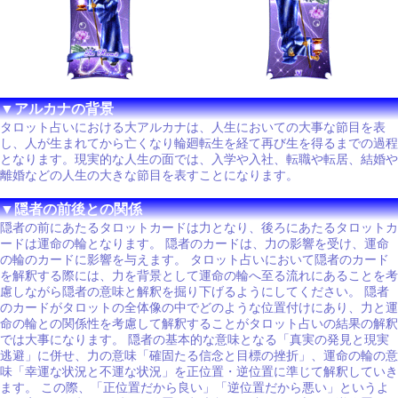
▼アルカナの背景
タロット占いにおける大アルカナは、人生においての大事な節目を表
し、人が生まれてから亡くなり輪廻転生を経て再び生を得るまでの過程
となります。現実的な人生の面では、入学や入社、転職や転居、結婚や
離婚などの人生の大きな節目を表すことになります。
▼隠者の前後との関係
隠者の前にあたるタロットカードは力となり、後ろにあたるタロットカ
ードは運命の輪となります。 隠者のカードは、力の影響を受け、運命
の輪のカードに影響を与えます。 タロット占いにおいて隠者のカード
を解釈する際には、力を背景として運命の輪へ至る流れにあることを考
慮しながら隠者の意味と解釈を掘り下げるようにしてください。 隠者
のカードがタロットの全体像の中でどのような位置付けにあり、力と運
命の輪との関係性を考慮して解釈することがタロット占いの結果の解釈
では大事になります。 隠者の基本的な意味となる「真実の発見と現実
逃避」に併せ、力の意味「確固たる信念と目標の挫折」、運命の輪の意
味「幸運な状況と不運な状況」を正位置・逆位置に準じて解釈していき
ます。 この際、「正位置だから良い」「逆位置だから悪い」というよ