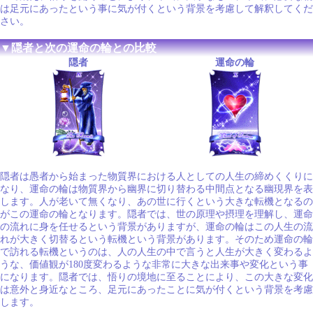
は足元にあったという事に気が付くという背景を考慮して解釈してくだ
さい。
▼隠者と次の運命の輪との比較
隠者
運命の輪
隠者は愚者から始まった物質界における人としての人生の締めくくりに
なり、運命の輪は物質界から幽界に切り替わる中間点となる幽現界を表
します。人が老いて無くなり、あの世に行くという大きな転機となるの
がこの運命の輪となります。隠者では、世の原理や摂理を理解し、運命
の流れに身を任せるという背景がありますが、運命の輪はこの人生の流
れが大きく切替るという転機という背景があります。そのため運命の輪
で訪れる転機というのは、人の人生の中で言うと人生が大きく変わるよ
うな、価値観が180度変わるような非常に大きな出来事や変化という事
になります。隠者では、悟りの境地に至ることにより、この大きな変化
は意外と身近なところ、足元にあったことに気が付くという背景を考慮
します。