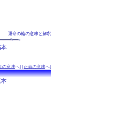
運命の輪の意味と解釈
基本
者の意味
へ] [
正義の意味
へ]
基本