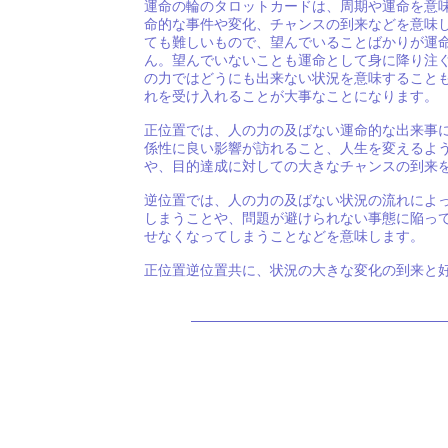
運命の輪のタロットカードは、周期や運命を意
命的な事件や変化、チャンスの到来などを意味
ても難しいもので、望んでいることばかりが運
ん。望んでいないことも運命として身に降り注
の力ではどうにも出来ない状況を意味すること
れを受け入れることが大事なことになります。
正位置では、人の力の及ばない運命的な出来事
係性に良い影響が訪れること、人生を変えるよ
や、目的達成に対しての大きなチャンスの到来
逆位置では、人の力の及ばない状況の流れによ
しまうことや、問題が避けられない事態に陥っ
せなくなってしまうことなどを意味します。
正位置逆位置共に、状況の大きな変化の到来と