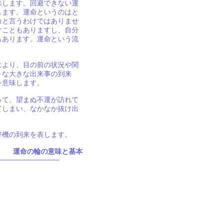
味します。回避できない運
します。運命というのはと
命と言うわけではありませ
ぐこともありますし、自分
もあります。運命という流
により、目の前の状況や関
うな大きな出来事の到来
を意味します。
って、望まぬ不運が訪れて
てしまい、なかなか抜け出
好機の到来を表します。
運命の輪の意味と基本