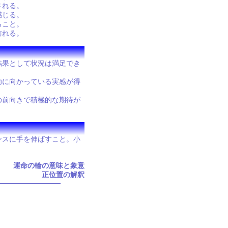
される。
感じる。
ること。
訪れる。
結果として状況は満足でき
功に向かっている実感が得
の前向きで積極的な期待が
ンスに手を伸ばすこと。小
運命の輪の意味と象意
正位置の解釈