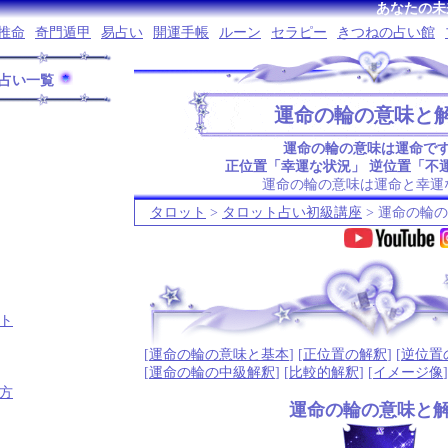
あなたの未
推命
奇門遁甲
易占い
開運手帳
ルーン
セラピー
きつねの占い館
占い一覧
運命の輪の意味と
運命の輪の意味は運命で
正位置「幸運な状況」 逆位置「不
運命の輪の意味は運命と幸運
タロット
>
タロット占い初級講座
> 運命の輪
.
ト
[
運命の輪の意味と基本
] [
正位置の解釈
] [
逆位置
[
運命の輪の中級解釈
] [
比較的解釈
] [
イメージ像
]
方
運命の輪の意味と