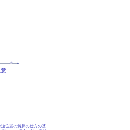
象意
の逆位置の解釈の仕方の基