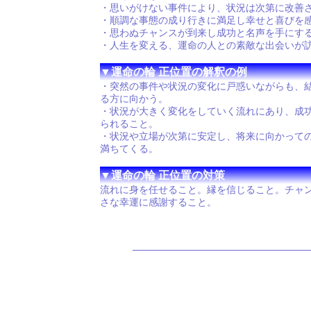
・思いがけない事件により、状況は次第に改善
・順調な事態の成り行きに満足し幸せと喜びを
・思わぬチャンスが到来し成功と名声を手にす
・人生を変える、運命の人との素敵な出会いが
▼運命の輪 正位置の解釈の例
・突然の事件や状況の変化に戸惑いながらも、
る方に向かう。
・状況が大きく変化をしていく流れにあり、成
られること。
・状況や立場が次第に安定し、将来に向かって
満ちてくる。
▼運命の輪 正位置の対策
流れに身を任せること。縁を信じること。チャ
さな幸運に感謝すること。