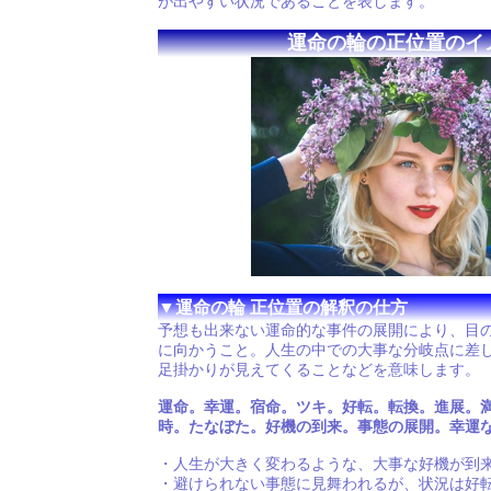
が出やすい状況であることを表します。
運命の輪の正位置のイ
▼運命の輪 正位置の解釈の仕方
予想も出来ない運命的な事件の展開により、目
に向かうこと。人生の中での大事な分岐点に差
足掛かりが見えてくることなどを意味します。
運命。幸運。宿命。ツキ。好転。転換。進展。
時。たなぼた。好機の到来。事態の展開。幸運
・人生が大きく変わるような、大事な好機が到
・避けられない事態に見舞われるが、状況は好