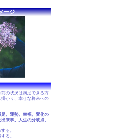
メージ
の前の状況は満足できる方
し掛かり、幸せな将来への
満足。運勢。幸福。変化の
な出来事。人生の分岐点。
来する。
転する。