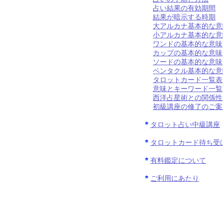
占い結果の有効期間
結果が暗示する時期
大アルカナ基本的な意
小アルカナ基本的な意
ワンドの基本的な意味
カップの基本的な意味
ソードの基本的な意味
ペンタクル基本的な意
タロットカード一覧表
意味とキーワード一覧
西洋占星術との関係性
初級講座の修了のご案
タロット占い中級講座
タロットカード待ち受
有料鑑定について
ご利用にあたり