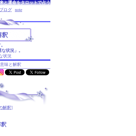
来と運命をタロットで占う
ブログ
note
解釈
す。
運な状況」。
な状況
の意味と解釈
の解釈
]
解釈