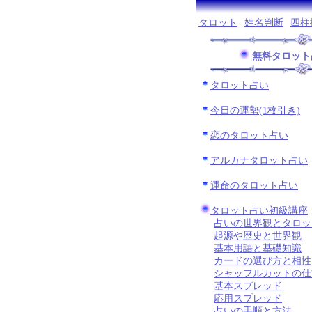
タロット
姓名判断
四柱
無料タロット
タロット占い
今日の運勢(1枚引き)
恋のタロット占い
アルカナタロット占い
運命のタロット占い
タロット占い初級講座
占いの世界観とタロッ
起源や歴史と世界観
基本用語と基礎知識
カードの選び方と相性
シャッフルカットの仕
基本スプレッド
応用スプレッド
占いの手順と方法