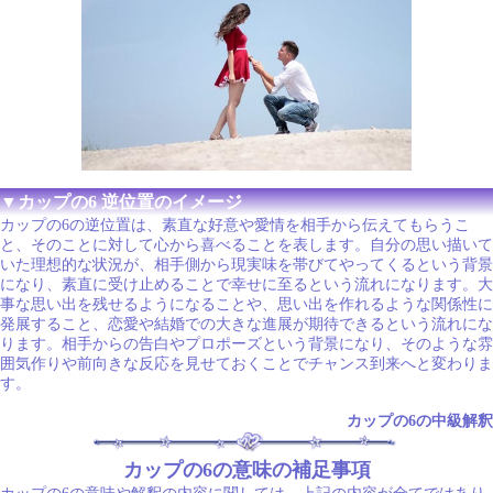
▼カップの6 逆位置のイメージ
カップの6の逆位置は、素直な好意や愛情を相手から伝えてもらうこ
と、そのことに対して心から喜べることを表します。自分の思い描いて
いた理想的な状況が、相手側から現実味を帯びてやってくるという背景
になり、素直に受け止めることで幸せに至るという流れになります。大
事な思い出を残せるようになることや、思い出を作れるような関係性に
発展すること、恋愛や結婚での大きな進展が期待できるという流れにな
ります。相手からの告白やプロポーズという背景になり、そのような雰
囲気作りや前向きな反応を見せておくことでチャンス到来へと変わりま
す。
カップの6の中級解釈
カップの6の意味の補足事項