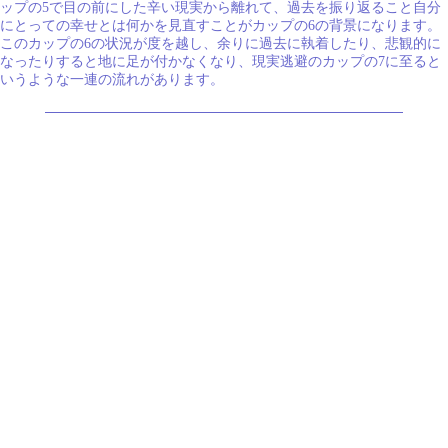
ップの5で目の前にした辛い現実から離れて、過去を振り返ること自分
にとっての幸せとは何かを見直すことがカップの6の背景になります。
このカップの6の状況が度を越し、余りに過去に執着したり、悲観的に
なったりすると地に足が付かなくなり、現実逃避のカップの7に至ると
いうような一連の流れがあります。