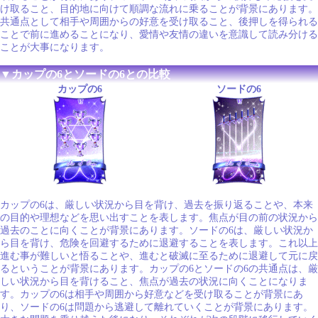
け取ること、目的地に向けて順調な流れに乗ることが背景にあります。
共通点として相手や周囲からの好意を受け取ること、後押しを得られる
ことで前に進めることになり、愛情や友情の違いを意識して読み分ける
ことが大事になります。
▼カップの6とソードの6との比較
カップの6
ソードの6
カップの6は、厳しい状況から目を背け、過去を振り返ることや、本来
の目的や理想などを思い出すことを表します。焦点が目の前の状況から
過去のことに向くことが背景にあります。ソードの6は、厳しい状況か
ら目を背け、危険を回避するために退避することを表します。これ以上
進む事が難しいと悟ることや、進むと破滅に至るために退避して元に戻
るということが背景にあります。カップの6とソードの6の共通点は、厳
しい状況から目を背けること、焦点が過去の状況に向くことになりま
す。カップの6は相手や周囲から好意などを受け取ることが背景にあ
り、ソードの6は問題から逃避して離れていくことが背景にあります。