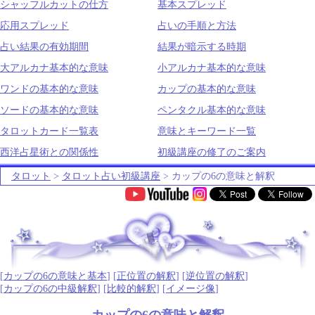
シャッフルカットの仕方
基本スプレッド
応用スプレッド
占いの手順と方法
占い結果の有効期間
結果が暗示する時期
大アルカナ基本的な意味
小アルカナ基本的な意味
ワンドの基本的な意味
カップの基本的な意味
ソードの基本的な意味
ペンタクル基本的な意味
タロットカード一覧表
意味とキーワード一覧
西洋占星術との関係性
初級講座の修了のご案内
タロット
>
タロット占い初級講座
> カップの6の意味と解釈
.
[
カップの6の意味と基本
] [
正位置の解釈
] [
逆位置の解釈
]
[
カップの6の中級解釈
] [
比較的解釈
] [
イメージ像
]
カップの6の意味と解釈