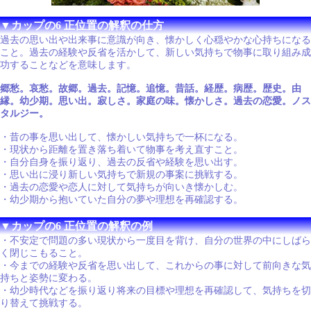
▼カップの6 正位置の解釈の仕方
過去の思い出や出来事に意識が向き、懐かしく心穏やかな心持ちになる
こと。過去の経験や反省を活かして、新しい気持ちで物事に取り組み成
功することなどを意味します。
郷愁。哀愁。故郷。過去。記憶。追憶。昔話。経歴。病歴。歴史。由
縁。幼少期。思い出。寂しさ。家庭の味。懐かしさ。過去の恋愛。ノス
タルジー。
・昔の事を思い出して、懐かしい気持ちで一杯になる。
・現状から距離を置き落ち着いて物事を考え直すこと。
・自分自身を振り返り、過去の反省や経験を思い出す。
・思い出に浸り新しい気持ちで新規の事案に挑戦する。
・過去の恋愛や恋人に対して気持ちが向いき懐かしむ。
・幼少期から抱いていた自分の夢や理想を再確認する。
▼カップの6 正位置の解釈の例
・不安定で問題の多い現状から一度目を背け、自分の世界の中にしばら
く閉じこもること。
・今までの経験や反省を思い出して、これからの事に対して前向きな気
持ちと姿勢に変わる。
・幼少時代などを振り返り将来の目標や理想を再確認して、気持ちを切
り替えて挑戦する。