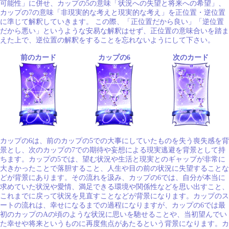
可能性」に併せ、カップの5の意味「状況への失望と将来への希望」、
カップの7の意味「非現実的な考えと現実的な考え」を正位置・逆位置
に準じて解釈していきます。 この際、「正位置だから良い」「逆位置
だから悪い」というような安易な解釈はせず、正位置の意味合いを踏ま
えた上で、逆位置の解釈をすることを忘れないようにして下さい。
前のカード
カップの6
次のカード
カップの6は、前のカップの5での大事にしていたものを失う喪失感を背
景とし、次のカップの7での期待や妄想による現実逃避を背景として持
ちます。カップの5では、望む状況や生活と現実とのギャップが非常に
大きかったことで落胆すること、人生や目の前の状況に失望することな
どが背景にあります。その流れを汲み、カップの6では、自分が本当に
求めていた状況や愛情、満足できる環境や関係性などを思い出すこと、
これまでに戻って状況を見直すことなどが背景になります。カップのス
ートの流れは、幸せになるまでの過程になりますが、カップの6では最
初のカップのAの頃のような状況に思いを馳せることや、当初望んでい
た幸せや将来というものに再度焦点があたるという背景になります。カ