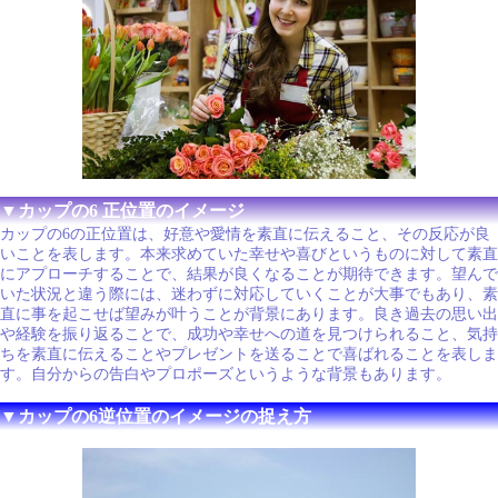
▼カップの6 正位置のイメージ
カップの6の正位置は、好意や愛情を素直に伝えること、その反応が良
いことを表します。本来求めていた幸せや喜びというものに対して素直
にアプローチすることで、結果が良くなることが期待できます。望んで
いた状況と違う際には、迷わずに対応していくことが大事でもあり、素
直に事を起こせば望みが叶うことが背景にあります。良き過去の思い出
や経験を振り返ることで、成功や幸せへの道を見つけられること、気持
ちを素直に伝えることやプレゼントを送ることで喜ばれることを表しま
す。自分からの告白やプロポーズというような背景もあります。
▼カップの6逆位置のイメージの捉え方