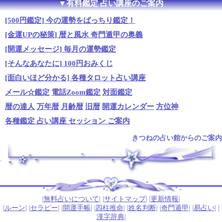
▼有料鑑定 占い講座のご案内
[500円鑑定] 今の運勢をばっちり鑑定！
[金運UPの秘策] 暦と風水 奇門遁甲の奥義
[開運メッセージ] 毎月の運勢鑑定
[そんなあなたに] 100円おみくじ
[面白いほど分かる] 各種タロット占い講座
メール☆鑑定
電話Zoom鑑定
対面鑑定
暦の達人
万年暦
月齢暦
旧暦
開運カレンダー
方位神
各種鑑定 占い講座 セッション ご案内
きつねの占い館からのご案内
.
|
無料占いについて
| |
サイトマップ
| |
更新情報
|
|
ルーン
| |
セラピー
| |
開運手帳
| |
四柱推命
| |
姓名判断
| |
奇門遁甲
| |
易占い
| |
漢字辞典
|