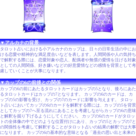
▼アルカナの背景
タロット占いにおける小アルカナのカップは、日々の日常生活の中にお
ける恋愛や精神的な満足度合いなどを表します。人間関係や人の気持ち
で解釈する際には、恋愛対象や恋人、配偶者や無償の愛情を注げる対象
としての人間関係、好き嫌いなどの好意愛情などの感情を背景として考
慮していくことが大事になります。
▼カップの6の前後との関係
カップの6の前にあたるタロットカードはカップの5となり、後ろにあた
るタロットカードはカップの7となります。 カップの6のカードは、カ
ップの5の影響を受け、カップの7のカードに影響を与えます。 タロッ
ト占いにおいてカップの6のカードを解釈する際には、カップの5を背景
としてカップの7へ至る流れにあることを考慮しながらカップの6の意味
と解釈を掘り下げるようにしてください。 カップの6のカードがタロッ
トの全体像の中でどのような位置付けにあり、カップの5とカップの7と
の関係性を考慮して解釈することがタロット占いの結果の解釈では大事
になります。 カップの6の基本的な意味となる「過去の思い出と未来の