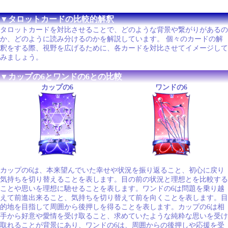
▼タロットカードの比較的解釈
タロットカードを対比させることで、どのような背景や繋がりがあるの
か、どのように読み分けるのかを解説しています。 個々のカードの解
釈をする際、視野を広げるために、各カードを対比させてイメージして
みましょう。
▼カップの6とワンドの6との比較
カップの6
ワンドの6
カップの6は、本来望んでいた幸せや状況を振り返ること、初心に戻り
気持ちを切り替えることを表します。目の前の状況と理想とを比較する
ことや思いを理想に馳せることを表します。ワンドの6は問題を乗り越
えて前進出来ること、気持ちを切り替えて前を向くことを表します。目
的地を目指して周囲から後押しを得ることを表します。カップの6は相
手から好意や愛情を受け取ること、求めていたような純粋な思いを受け
取れることが背景にあり、ワンドの6は、周囲からの後押しや応援を受