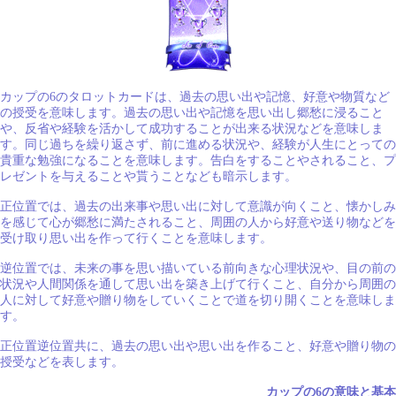
カップの6のタロットカードは、過去の思い出や記憶、好意や物質など
の授受を意味します。過去の思い出や記憶を思い出し郷愁に浸ること
や、反省や経験を活かして成功することが出来る状況などを意味しま
す。同じ過ちを繰り返さず、前に進める状況や、経験が人生にとっての
貴重な勉強になることを意味します。告白をすることやされること、プ
レゼントを与えることや貰うことなども暗示します。
正位置では、過去の出来事や思い出に対して意識が向くこと、懐かしみ
を感じて心が郷愁に満たされること、周囲の人から好意や送り物などを
受け取り思い出を作って行くことを意味します。
逆位置では、未来の事を思い描いている前向きな心理状況や、目の前の
状況や人間関係を通して思い出を築き上げて行くこと、自分から周囲の
人に対して好意や贈り物をしていくことで道を切り開くことを意味しま
す。
正位置逆位置共に、過去の思い出や思い出を作ること、好意や贈り物の
授受などを表します。
カップの6の意味と基本