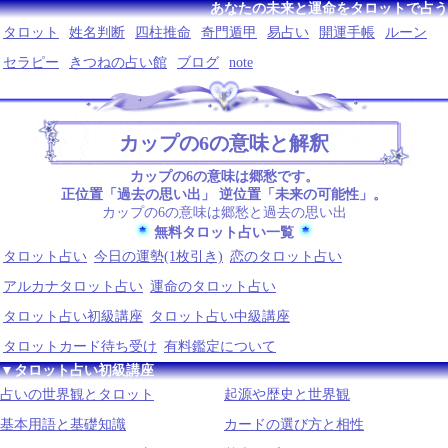
あなたの未来と運命をタロットで占う
タロット
姓名判断
四柱推命
奇門遁甲
易占い
開運手帳
ルーン
セラピー
きつねの占い館
ブログ
note
カップの6の意味と解釈
カップの6の意味は郷愁です。
正位置「過去の思い出」 逆位置「未来の可能性」。
カップの6の意味は郷愁と過去の思い出
無料タロット占い一覧
タロット占い
今日の運勢(1枚引き)
恋のタロット占い
アルカナタロット占い
運命のタロット占い
タロット占い初級講座
タロット占い中級講座
タロットカード待ち受け
有料鑑定について
▼タロット占い初級講座
占いの世界観とタロット
起源や歴史と世界観
基本用語と基礎知識
カードの選び方と相性