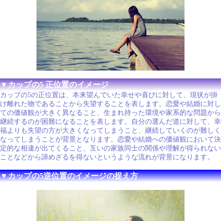
▼カップの5 正位置のイメージ
カップの5の正位置は、本来望んでいた幸せや喜びに対して、現状が掛
け離れた物であることから失望することを表します。恋愛や結婚に対し
ての価値観が大きく異なること、生まれ持った環境や家系的な問題から
継続するのが困難になることを表します。自分の選んだ道に対して、幸
福よりも失望の方が大きくなってしまうこと、継続していくのが難しく
なってしまうことが背景となります。恋愛や結婚への価値観において決
定的な相違が出てくること、互いの家族同士の関係や理解が得られない
ことなどから諦めざるを得ないというような流れが背景になります。
▼カップの5逆位置のイメージの捉え方