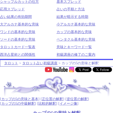
シャッフルカットの仕方
基本スプレッド
応用スプレッド
占いの手順と方法
占い結果の有効期間
結果が暗示する時期
大アルカナ基本的な意味
小アルカナ基本的な意味
ワンドの基本的な意味
カップの基本的な意味
ソードの基本的な意味
ペンタクル基本的な意味
タロットカード一覧表
意味とキーワード一覧
西洋占星術との関係性
初級講座の修了のご案内
タロット
>
タロット占い初級講座
> カップの5の意味と解釈
.
[
カップの5の意味と基本
] [
正位置の解釈
] [
逆位置の解釈
]
[
カップの5の中級解釈
] [
比較的解釈
] [
イメージ像
]
カップの5の意味と解釈