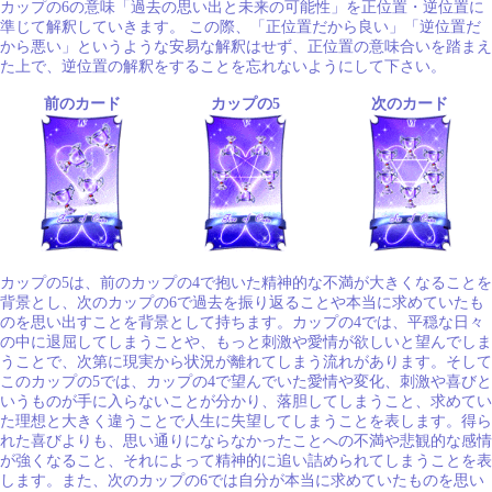
カップの6の意味「過去の思い出と未来の可能性」を正位置・逆位置に
準じて解釈していきます。 この際、「正位置だから良い」「逆位置だ
から悪い」というような安易な解釈はせず、正位置の意味合いを踏まえ
た上で、逆位置の解釈をすることを忘れないようにして下さい。
前のカード
カップの5
次のカード
カップの5は、前のカップの4で抱いた精神的な不満が大きくなることを
背景とし、次のカップの6で過去を振り返ることや本当に求めていたも
のを思い出すことを背景として持ちます。カップの4では、平穏な日々
の中に退屈してしまうことや、もっと刺激や愛情が欲しいと望んでしま
うことで、次第に現実から状況が離れてしまう流れがあります。そして
このカップの5では、カップの4で望んでいた愛情や変化、刺激や喜びと
いうものが手に入らないことが分かり、落胆してしまうこと、求めてい
た理想と大きく違うことで人生に失望してしまうことを表します。得ら
れた喜びよりも、思い通りにならなかったことへの不満や悲観的な感情
が強くなること、それによって精神的に追い詰められてしまうことを表
します。また、次のカップの6では自分が本当に求めていたものを思い