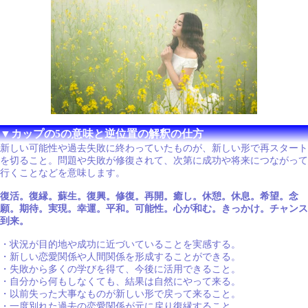
▼カップの5の意味と逆位置の解釈の仕方
新しい可能性や過去失敗に終わっていたものが、新しい形で再スタート
を切ること。問題や失敗が修復されて、次第に成功や将来につながって
行くことなどを意味します。
復活。復縁。蘇生。復興。修復。再開。癒し。休憩。休息。希望。念
願。期待。実現。幸運。平和。可能性。心が和む。きっかけ。チャンス
到来。
・状況が目的地や成功に近づいていることを実感する。
・新しい恋愛関係や人間関係を形成することができる。
・失敗から多くの学びを得て、今後に活用できること。
・自分から何もしなくても、結果は自然にやって来る。
・以前失った大事なものが新しい形で戻って来ること。
・一度別れた過去の恋愛関係が元に戻り復縁すること。