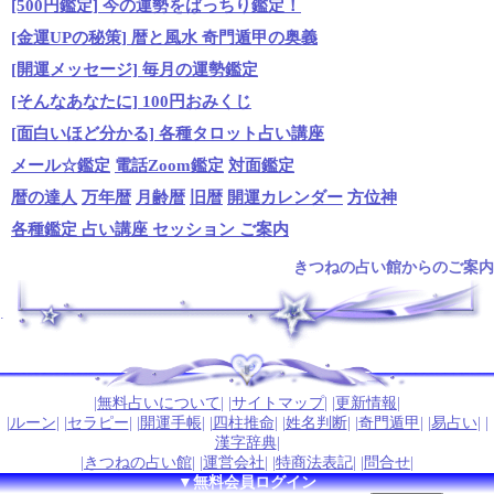
[500円鑑定] 今の運勢をばっちり鑑定！
[金運UPの秘策] 暦と風水 奇門遁甲の奥義
[開運メッセージ] 毎月の運勢鑑定
[そんなあなたに] 100円おみくじ
[面白いほど分かる] 各種タロット占い講座
メール☆鑑定
電話Zoom鑑定
対面鑑定
暦の達人
万年暦
月齢暦
旧暦
開運カレンダー
方位神
各種鑑定 占い講座 セッション ご案内
きつねの占い館からのご案内
.
|
無料占いについて
| |
サイトマップ
| |
更新情報
|
|
ルーン
| |
セラピー
| |
開運手帳
| |
四柱推命
| |
姓名判断
| |
奇門遁甲
| |
易占い
| |
漢字辞典
|
|
きつねの占い館
| |
運営会社
| |
特商法表記
| |
問合せ
|
▼無料会員ログイン