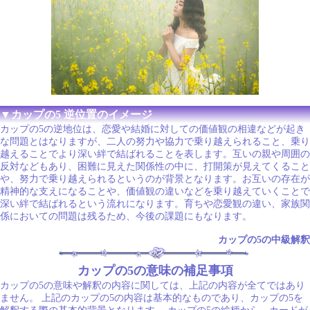
▼カップの5 逆位置のイメージ
カップの5の逆地位は、恋愛や結婚に対しての価値観の相違などが起き
な問題とはなりますが、二人の努力や協力で乗り越えられること、乗り
越えることでより深い絆で結ばれることを表します。互いの親や周囲の
反対などもあり、困難に見えた関係性の中に、打開策が見えてくること
や、努力で乗り越えられるというのが背景となります。お互いの存在が
精神的な支えになることや、価値観の違いなどを乗り越えていくことで
深い絆で結ばれるという流れになります。育ちや恋愛観の違い、家族関
係においての問題は残るため、今後の課題にもなります。
カップの5の中級解釈
カップの5の意味の補足事項
カップの5の意味や解釈の内容に関しては、上記の内容が全てではあり
ません。 上記のカップの5の内容は基本的なものであり、カップの5を