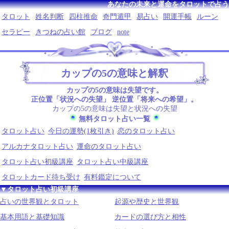
あなたの未来と運命をタロットで占う
タロット
姓名判断
四柱推命
奇門遁甲
易占い
開運手帳
ルーン
セラピー
きつねの占い館
ブログ
note
カップの5の意味と解釈
カップの5の意味は失望です。
正位置「状況への失望」 逆位置「将来への希望」。
カップの5の意味は失望と状況への失望
無料タロット占い一覧
タロット占い
今日の運勢(1枚引き)
恋のタロット占い
アルカナタロット占い
運命のタロット占い
タロット占い初級講座
タロット占い中級講座
タロットカード待ち受け
有料鑑定について
▼タロット占い初級講座
占いの世界観とタロット
起源や歴史と世界観
基本用語と基礎知識
カードの選び方と相性