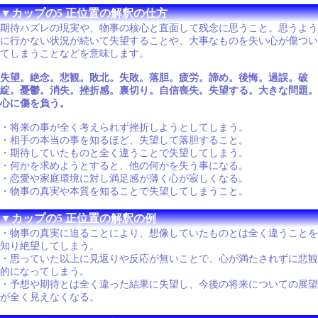
▼カップの5 正位置の解釈の仕方
期待ハズレの現実や、物事の核心と直面して残念に思うこと。思うよう
に行かない状況が続いて失望することや、大事なものを失い心が傷つい
てしまうことなどを意味します。
失望。絶念。悲観。敗北。失敗。落胆。疲労。諦め。後悔。過誤。破
綻。憂鬱。消失。挫折感。裏切り。自信喪失。失望する。大きな問題。
心に傷を負う。
・将来の事が全く考えられず挫折しようとしてしまう。
・相手の本当の事を知るほど、失望して落胆すること。
・期待していたものと全く違うことで失望してしまう。
・何かを求めようとすると、他の何かを失う事になる。
・恋愛や家庭環境に対し満足感が薄く心が寂しくなる。
・物事の真実や本質を知ることで失望してしまうこと。
▼カップの5 正位置の解釈の例
・物事の真実に迫ることにより、想像していたものとは全く違うことを
知り絶望してしまう。
・思っていた以上に見返りや反応が無いことで、心が満たされずに悲観
的になってしまう。
・予想や期待とは全く違った結果に失望し、今後の将来についての展望
が全く見えなくなる。