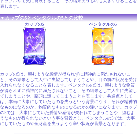
トラブルや衝突に発展すること、その結果失うものも大きくなることを
表します。
▼カップの5とペンタクルの5との比較
カップの5
ペンタクルの5
カップの5は、望むような感情が得られずに精神的に満たされないこ
と、その結果として人生に失望してしまうことや、目の前の状況を受け
入れられなくなることを表します。ペンタクルの5は、望むような物質
が得られずに精神的に満たされないこと、その結果として人生に失望し
てしまうことや、路頭に迷ってしまうことを表します。共通点として
は、本当に大事にしていたものを失うという背景になり、それが精神的
なものになるのか、物質的なものになるのかの違いになります。カップ
の5では、大事にしていた愛情や感情が失われてしまうことや、望むよ
うなものが得られないという事を背景とし、ペンタクルの5では、大事
にしていたものや全財産を失うような辛い状況が背景となります。