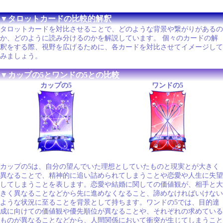
▼タロットカードの比較的解釈
タロットカードを対比させることで、どのような背景や繋がりがあるの
か、どのように読み分けるのかを解説しています。 個々のカードの解
釈をする際、視野を広げるために、各カードを対比させてイメージして
みましょう。
▼カップの5とワンドの5との比較
カップの5
ワンドの5
カップの5は、自分の望んでいた理想としていたものと現実とが大きく
異なることで、精神的に追い詰められてしまうことや恋愛や人生に失望
してしまうことを表します。恋愛や結婚に関しての価値観が、相手と大
きく異なることなどから先に進めなくなること、諦めなければいけない
ような状況に至ることを背景として持ちます。ワンドの5では、目的達
成に向けての価値観や優先順位が異なることや、それぞれの求めている
ものが異なることなどから、人間関係において衝突が生じてしまうこと