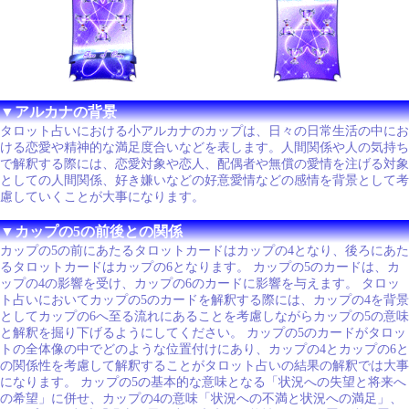
▼アルカナの背景
タロット占いにおける小アルカナのカップは、日々の日常生活の中にお
ける恋愛や精神的な満足度合いなどを表します。人間関係や人の気持ち
で解釈する際には、恋愛対象や恋人、配偶者や無償の愛情を注げる対象
としての人間関係、好き嫌いなどの好意愛情などの感情を背景として考
慮していくことが大事になります。
▼カップの5の前後との関係
カップの5の前にあたるタロットカードはカップの4となり、後ろにあた
るタロットカードはカップの6となります。 カップの5のカードは、カ
ップの4の影響を受け、カップの6のカードに影響を与えます。 タロッ
ト占いにおいてカップの5のカードを解釈する際には、カップの4を背景
としてカップの6へ至る流れにあることを考慮しながらカップの5の意味
と解釈を掘り下げるようにしてください。 カップの5のカードがタロッ
トの全体像の中でどのような位置付けにあり、カップの4とカップの6と
の関係性を考慮して解釈することがタロット占いの結果の解釈では大事
になります。 カップの5の基本的な意味となる「状況への失望と将来へ
の希望」に併せ、カップの4の意味「状況への不満と状況への満足」、