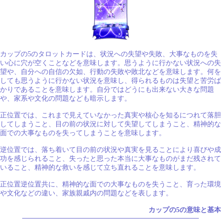
カップの5のタロットカードは、状況への失望や失敗、大事なものを失
い心に穴が空くことなどを意味します。思うように行かない状況への失
望や、自分への自信の欠如、行動の失敗や敗北などを意味します。何を
しても思うように行かない状況を意味し、得られるものは失望と苦労ば
かりであることを意味します。自分ではどうにも出来ない大きな問題
や、家系や文化の問題なども暗示します。
正位置では、これまで見えていなかった真実や核心を知るにつれて落胆
してしまうこと、目の前の状況に対して失望してしまうこと、精神的な
面での大事なものを失ってしまうことを意味します。
逆位置では、落ち着いて目の前の状況や真実を見ることにより喜びや成
功を感じられること、失ったと思った本当に大事なものがまだ残されて
いること、精神的な救いを感じて立ち直れることを意味します。
正位置逆位置共に、精神的な面での大事なものを失うこと、育った環境
や文化などの違い、家族親戚内の問題などを表します。
カップの5の意味と基本