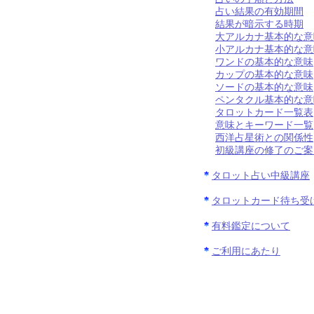
占い結果の有効期間
結果が暗示する時期
大アルカナ基本的な意
小アルカナ基本的な意
ワンドの基本的な意味
カップの基本的な意味
ソードの基本的な意味
ペンタクル基本的な意
タロットカード一覧表
意味とキーワード一覧
西洋占星術との関係性
初級講座の修了のご案
タロット占い中級講座
タロットカード待ち受
有料鑑定について
ご利用にあたり