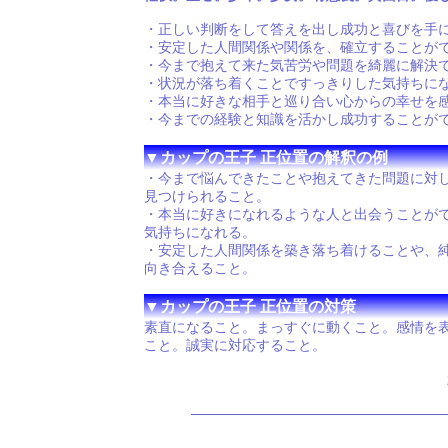
・正しい判断をして答えを出し成功と喜びを手
・安定した人間関係や関係を、確立することが
・今まで抱えて来た気苦労や問題を綺麗に解決
・状況が落ち着くことですっきりした気持ちに
・本当に好きな相手と巡り合い心からの幸せを
・今までの経験と知識を活かし成功することが
▼カップの王子 正位置の解釈の例
・今まで悩んできたことや抱えてきた問題に対
見つけられること。
・本当に好きになれるような人と出会うことが
気持ちになれる。
・安定した人間関係を築き落ち着けることや、
向き合えること。
▼カップの王子 正位置の対策
素直になること。まっすぐに動くこと。感情を
こと。誠実に対応すること。