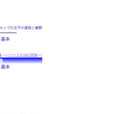
カップの王子の意味と解釈
と基本
味
へ] [
ソードの10の意味
へ]
略
と基本