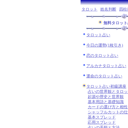
タロット
姓名判断
四柱
無料タロット
タロット占い
今日の運勢(1枚引き)
恋のタロット占い
アルカナタロット占い
運命のタロット占い
タロット占い初級講座
占いの世界観とタロッ
起源や歴史と世界観
基本用語と基礎知識
カードの選び方と相性
シャッフルカットの仕
基本スプレッド
応用スプレッド
占いの手順と方法