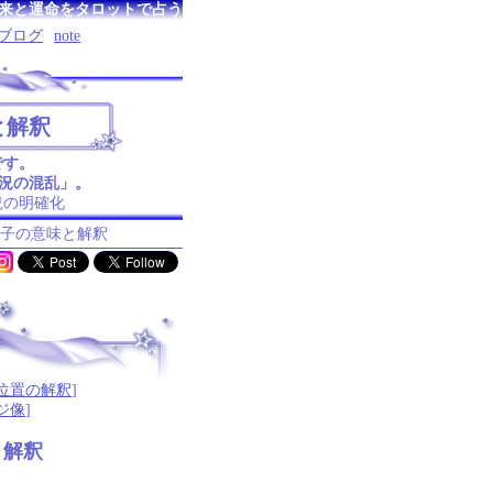
来と運命をタロットで占う
ブログ
note
と解釈
です。
状況の混乱」。
況の明確化
王子の意味と解釈
位置の解釈
]
ジ像
]
と解釈