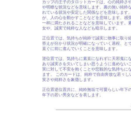
カップの王子のタロットカードは、心の純粋さ
や明瞭な状況などを意味します。裏の無い純粋
れている状況や安定した関係などを意味します
が、人の心を動かすことなどを意味します。感
一杯に満たされることなどを意味しています。
女や、誠実で純粋な人なども暗示します。
正位置では、気持ちが純粋で誠実に物事に取り
答えが分かり状況が明確になっていく過程、と
直ぐに前に進んでいくことを意味します。
逆位置では、気持ちに素直になれずに天邪鬼に
あり誠実さを欠いてしまい思うように進めない
実に対して不安を抱くことや悲観的な気持ちに
ます。 このカードは、純粋で自由奔放な若々し
実さや純粋さを象徴します。
正位置逆位置共に、純粋無垢で可愛らしい年下
年下の若い男女などを表します。