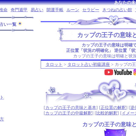
あなたの未
推命
奇門遁甲
易占い
開運手帳
ルーン
セラピー
きつねの占い館
占い一覧
カップの王子の意味
カップの王子の意味は明確
正位置「状況の明確化」 逆位置「
カップの王子の意味は明確と状
タロット
>
タロット占い初級講座
> カップの
.
ト
[
カップの王子の意味と基本
] [
正位置の解釈
] [
逆
[
カップの王子の中級解釈
] [
比較的解釈
] [
イメー
方
カップの王子の意味