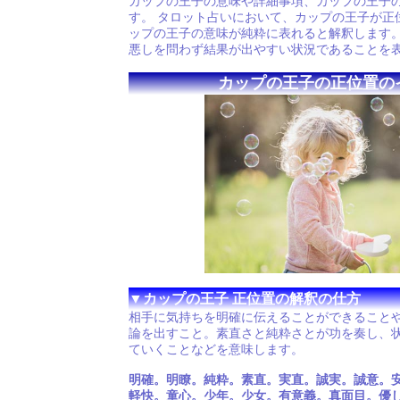
カップの王子の意味や詳細事項、カップの王子
す。 タロット占いにおいて、カップの王子が正
ップの王子の意味が純粋に表れると解釈します。
悪しを問わず結果が出やすい状況であることを
カップの王子の正位置の
▼カップの王子 正位置の解釈の仕方
相手に気持ちを明確に伝えることができること
論を出すこと。素直さと純粋さとが功を奏し、
ていくことなどを意味します。
明確。明瞭。純粋。素直。実直。誠実。誠意。
軽快。童心。少年。少女。有意義。真面目。優