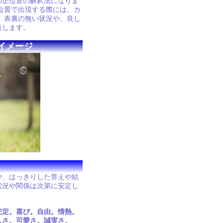
の正位置の解釈法になりま
位置で出現する際には、カ
 表裏の無い状況や、良し
表します。
イメージ
や、はっきりした答えや結
状況や関係は次第に安定し
安定。喜び。自由。情熱。
しさ。可愛さ。誠実さ。