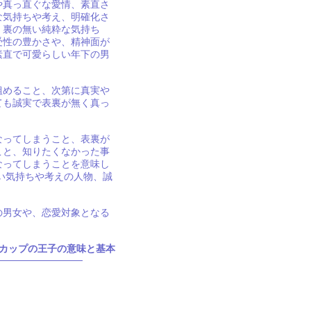
や真っ直ぐな愛情、素直さ
な気持ちや考え、明確化さ
。裏の無い純粋な気持ち
受性の豊かさや、精神面が
素直で可愛らしい年下の男
組めること、次第に真実や
ても誠実で表裏が無く真っ
なってしまうこと、表裏が
こと、知りたくなかった事
なってしまうことを意味し
い気持ちや考えの人物、誠
の男女や、恋愛対象となる
カップの王子の意味と基本