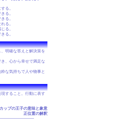
にする。
できる。
できる。
なれる。
感じる。
できる。
し、明確な答えと解決策を
でき、心から幸せで満足な
純粋な気持ちで人や物事と
表現すること。行動に表す
カップの王子の意味と象意
正位置の解釈