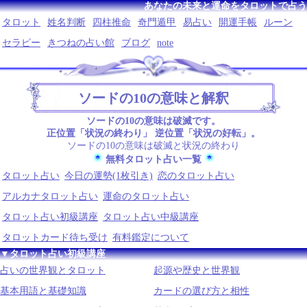
あなたの未来と運命をタロットで占う
タロット
姓名判断
四柱推命
奇門遁甲
易占い
開運手帳
ルーン
セラピー
きつねの占い館
ブログ
note
ソードの10の意味と解釈
ソードの10の意味は破滅です。
正位置「状況の終わり」 逆位置「状況の好転」。
ソードの10の意味は破滅と状況の終わり
無料タロット占い一覧
タロット占い
今日の運勢(1枚引き)
恋のタロット占い
アルカナタロット占い
運命のタロット占い
タロット占い初級講座
タロット占い中級講座
タロットカード待ち受け
有料鑑定について
▼タロット占い初級講座
占いの世界観とタロット
起源や歴史と世界観
基本用語と基礎知識
カードの選び方と相性