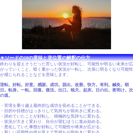
▼ソードの10の意味と逆位置の解釈の仕方
終わりを迎えそうだった苦しい状況が好転し、可能性や明るい未来が広
がっていくこと。暗く重かった状況が一転し、次第に明るくなり可能性
が感じられることなどを意味します。
逆転。好転。好意。感謝。成功。脱出。改善。快方。有利。鍼灸。朝
日。転身。一転。回復。復活。出口。暁天。起床。日の出。夜明け。次
の道。
・苦境を乗り越え最終的な成功を収めることができる。
・目的や目標がはっきりして気持ちが前向きに変わる。
・諦めていたことが好転し、積極的な気持ちに変わる。
・状況が大きく変わり、自分が望むほうに進み始める。
・悪化していた事態が好転して可能性や将来が広がる。
・新しい可能性や道が見えて気持ちが前向きに変わる。