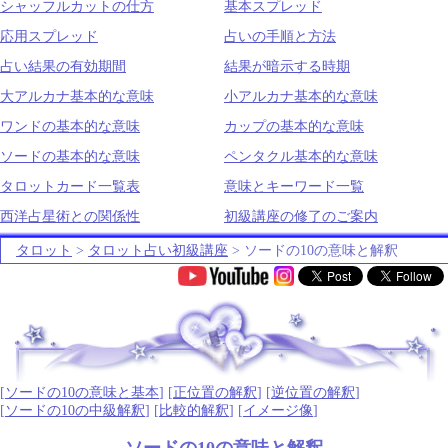
シャッフルカットの仕方
基本スプレッド
応用スプレッド
占いの手順と方法
占い結果の有効期間
結果が暗示する時期
大アルカナ基本的な意味
小アルカナ基本的な意味
ワンドの基本的な意味
カップの基本的な意味
ソードの基本的な意味
ペンタクル基本的な意味
タロットカード一覧表
意味とキーワード一覧
西洋占星術との関係性
初級講座の修了のご案内
タロット
>
タロット占い初級講座
> ソードの10の意味と解釈
.
[
ソードの10の意味と基本
] [
正位置の解釈
] [
逆位置の解釈
]
[
ソードの10の中級解釈
] [
比較的解釈
] [
イメージ像
]
ソードの10の意味と解釈