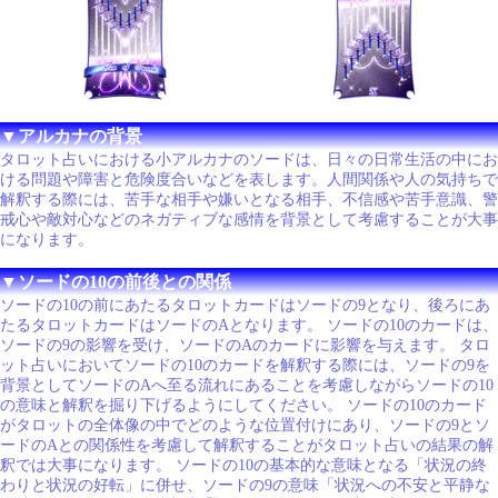
▼アルカナの背景
タロット占いにおける小アルカナのソードは、日々の日常生活の中にお
ける問題や障害と危険度合いなどを表します。人間関係や人の気持ちで
解釈する際には、苦手な相手や嫌いとなる相手、不信感や苦手意識、警
戒心や敵対心などのネガティブな感情を背景として考慮することが大事
になります。
▼ソードの10の前後との関係
ソードの10の前にあたるタロットカードはソードの9となり、後ろにあ
たるタロットカードはソードのAとなります。 ソードの10のカードは、
ソードの9の影響を受け、ソードのAのカードに影響を与えます。 タロ
ット占いにおいてソードの10のカードを解釈する際には、ソードの9を
背景としてソードのAへ至る流れにあることを考慮しながらソードの10
の意味と解釈を掘り下げるようにしてください。 ソードの10のカード
がタロットの全体像の中でどのような位置付けにあり、ソードの9とソ
ードのAとの関係性を考慮して解釈することがタロット占いの結果の解
釈では大事になります。 ソードの10の基本的な意味となる「状況の終
わりと状況の好転」に併せ、ソードの9の意味「状況への不安と平静な