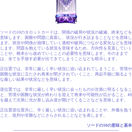
ソードの10のタロットカードは、関係の破局や状況の破滅、終末などを
意味します。困難や問題に直面し、状況が行き詰まることなどを意味し
ます。状況や関係が崩壊していく過程や破局につながる変化などを意味
します。問題を抱えている状況を意味するため、方向性を見直していく
ことや、根本から改めていくことの必要性を意味します。今のままで
は、全てを手放す必要が出てきてしまうことなども暗示します。
正位置では、非常に厳しく辛い状況に追い込まれてしまうこと、苦境や
困難な状況に立たされ将来が閉ざされていくこと、再起不能に陥るよう
な厳しい結果や状況などを意味します。
逆位置では、非常に厳しく辛い状況に会ったものが次第に明るくなるこ
と、苦境や困難な状況が終わりを迎えて将来や可能性が広がること、峠
を越えて次第に光が差し込み道が開けてくることなどを意味します。
正位置逆位置共に、辛く厳しい状況に追い込まれることや、外傷を負う
こと、批判や非難などにさらされることなどを表します。
ソードの10の意味と基本