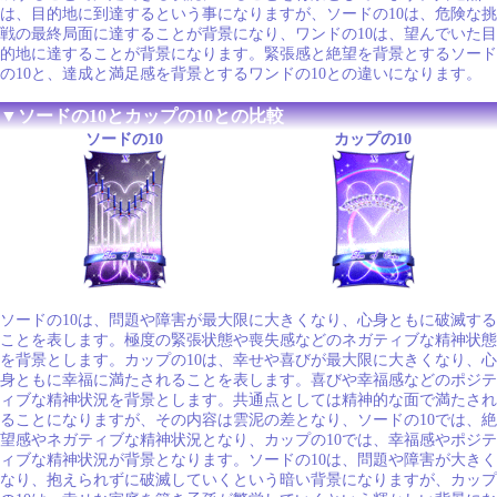
は、目的地に到達するという事になりますが、ソードの10は、危険な挑
戦の最終局面に達することが背景になり、ワンドの10は、望んでいた目
的地に達することが背景になります。緊張感と絶望を背景とするソード
の10と、達成と満足感を背景とするワンドの10との違いになります。
▼ソードの10とカップの10との比較
ソードの10
カップの10
ソードの10は、問題や障害が最大限に大きくなり、心身ともに破滅する
ことを表します。極度の緊張状態や喪失感などのネガティブな精神状態
を背景とします。カップの10は、幸せや喜びが最大限に大きくなり、心
身ともに幸福に満たされることを表します。喜びや幸福感などのポジテ
ィブな精神状況を背景とします。共通点としては精神的な面で満たされ
ることになりますが、その内容は雲泥の差となり、ソードの10では、絶
望感やネガティブな精神状況となり、カップの10では、幸福感やポジテ
ィブな精神状況が背景となります。ソードの10は、問題や障害が大きく
なり、抱えられずに破滅していくという暗い背景になりますが、カップ