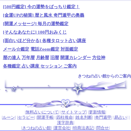
[500円鑑定] 今の運勢をばっちり鑑定！
[金運UPの秘策] 暦と風水 奇門遁甲の奥義
[開運メッセージ] 毎月の運勢鑑定
[そんなあなたに] 100円おみくじ
[面白いほど分かる] 各種タロット占い講座
メール☆鑑定
電話Zoom鑑定
対面鑑定
暦の達人
万年暦
月齢暦
旧暦
開運カレンダー
方位神
各種鑑定 占い講座 セッション ご案内
きつねの占い館からのご案内
.
|
無料占いについて
| |
サイトマップ
| |
更新情報
|
|
ルーン
| |
セラピー
| |
開運手帳
| |
四柱推命
| |
姓名判断
| |
奇門遁甲
| |
易占い
| |
漢字辞典
|
|
きつねの占い館
| |
運営会社
| |
特商法表記
| |
問合せ
|