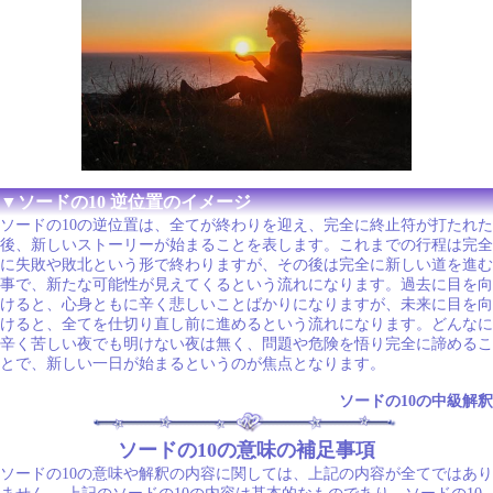
▼ソードの10 逆位置のイメージ
ソードの10の逆位置は、全てが終わりを迎え、完全に終止符が打たれた
後、新しいストーリーが始まることを表します。これまでの行程は完全
に失敗や敗北という形で終わりますが、その後は完全に新しい道を進む
事で、新たな可能性が見えてくるという流れになります。過去に目を向
けると、心身ともに辛く悲しいことばかりになりますが、未来に目を向
けると、全てを仕切り直し前に進めるという流れになります。どんなに
辛く苦しい夜でも明けない夜は無く、問題や危険を悟り完全に諦めるこ
とで、新しい一日が始まるというのが焦点となります。
ソードの10の中級解釈
ソードの10の意味の補足事項
ソードの10の意味や解釈の内容に関しては、上記の内容が全てではあり