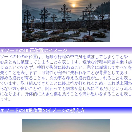
▼ソードの10 正位置のイメージ
ソードの10の正位置は、危険な行程の中で身を滅ぼしてしまうことや、
心身ともに破綻してしまうことを表します。危険な行程や問題を乗り越
えることができず、挑戦が失敗に終わること、完全に崩壊してすべてを
失うことを表します。可能性が完全に失われることが背景としてあり、
諦める必要が有ることや、次の事を考える必要性が生まれることを表し
ています。取り組んできたことに終止符が打たれるため、これ以上関わ
らない方が良いことや、関わっても結末が悲しみに至るだけという流れ
になります。身体的に大きな傷を負うことや痛い思いをすることを表し
ます。
▼ソードの10逆位置のイメージの捉え方