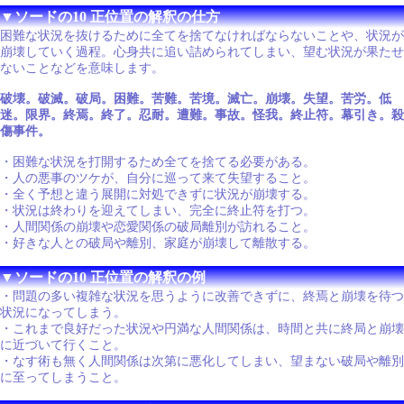
▼ソードの10 正位置の解釈の仕方
困難な状況を抜けるために全てを捨てなければならないことや、状況が
崩壊していく過程。心身共に追い詰められてしまい、望む状況が果たせ
ないことなどを意味します。
破壊。破滅。破局。困難。苦難。苦境。滅亡。崩壊。失望。苦労。低
迷。限界。終焉。終了。忍耐。遭難。事故。怪我。終止符。幕引き。殺
傷事件。
・困難な状況を打開するため全てを捨てる必要がある。
・人の悪事のツケが、自分に巡って来て失望すること。
・全く予想と違う展開に対処できずに状況が崩壊する。
・状況は終わりを迎えてしまい、完全に終止符を打つ。
・人間関係の崩壊や恋愛関係の破局離別が訪れること。
・好きな人との破局や離別、家庭が崩壊して離散する。
▼ソードの10 正位置の解釈の例
・問題の多い複雑な状況を思うように改善できずに、終焉と崩壊を待つ
状況になってしまう。
・これまで良好だった状況や円満な人間関係は、時間と共に終局と崩壊
に近づいて行くこと。
・なす術も無く人間関係は次第に悪化してしまい、望まない破局や離別
に至ってしまうこと。