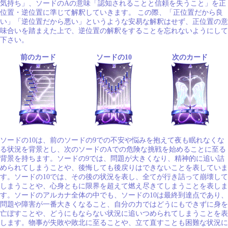
気持ち」、ソードのAの意味「認知されることと信頼を失うこと」を正
位置・逆位置に準じて解釈していきます。 この際、「正位置だから良
い」「逆位置だから悪い」というような安易な解釈はせず、正位置の意
味合いを踏まえた上で、逆位置の解釈をすることを忘れないようにして
下さい。
前のカード
ソードの10
次のカード
ソードの10は、前のソードの9での不安や悩みを抱えて夜も眠れなくな
る状況を背景とし、次のソードのAでの危険な挑戦を始めることに至る
背景を持ちます。ソードの9では、問題が大きくなり、精神的に追い詰
められてしまうことや、後悔しても後戻りはできないことを表していま
す。ソードの10では、その後の状況を表し、全てが行き詰って崩壊して
しまうことや、心身ともに限界を超えて燃え尽きてしまうことを表しま
す。ソードのアルカナ全体の中でも、ソードの10は最終到達点であり、
問題や障害が一番大きくなること、自分の力ではどうにもできずに身を
亡ぼすことや、どうにもならない状況に追いつめられてしまうことを表
します。物事が失敗や敗北に至ることや、立て直すことも困難な状況に