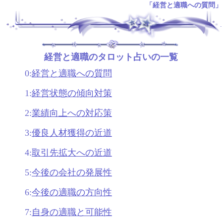
「経営と適職への質問」
.
経営と適職のタロット占いの一覧
0:
経営と適職への質問
1:
経営状態の傾向対策
2:
業績向上への対応策
3:
優良人材獲得の近道
4:
取引先拡大への近道
5:
今後の会社の発展性
6:
今後の適職の方向性
7:
自身の適職と可能性