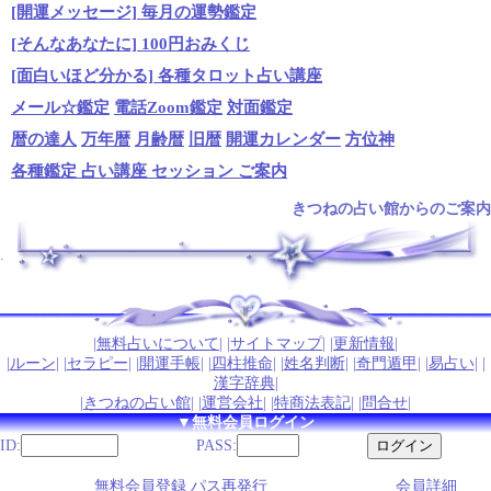
[開運メッセージ] 毎月の運勢鑑定
[そんなあなたに] 100円おみくじ
[面白いほど分かる] 各種タロット占い講座
メール☆鑑定
電話Zoom鑑定
対面鑑定
暦の達人
万年暦
月齢暦
旧暦
開運カレンダー
方位神
各種鑑定 占い講座 セッション ご案内
きつねの占い館からのご案内
.
|
無料占いについて
| |
サイトマップ
| |
更新情報
|
|
ルーン
| |
セラピー
| |
開運手帳
| |
四柱推命
| |
姓名判断
| |
奇門遁甲
| |
易占い
| |
漢字辞典
|
|
きつねの占い館
| |
運営会社
| |
特商法表記
| |
問合せ
|
▼無料会員ログイン
ID:
PASS:
無料会員登録 パス再発行
会員詳細