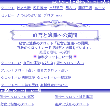
あなたの未来と運命をタロットで占う
タロット
姓名判断
四柱推命
奇門遁甲
易占い
開運手帳
ルーン
セラピー
きつねの占い館
ブログ
note
経営と適職への質問
経営と適職のタロット「経営と適職への質問」
78枚のタロットカードで経営と適職を占います。
経営と適職への質問
無料タロット占い一覧
タロット占い
今日の運勢(1枚引き)
恋のタロット占い
アルカナタロット占い
運命のタロット占い
タロット占い初級講座
タロット占い中級講座
タロットカード待ち受け
有料鑑定について
▼運命のタロット占い一覧
運命のタロットの解説
運命のタロット補足事項
恋愛と相性のタロット
復縁と決別のタロット