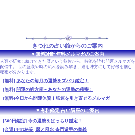
きつねの占い館からのご案内
▼無料診断 無料メルマガのご案内
人類が研究し続けてきた暦という叡智から、時流を読む開運メルマガを
配信中。 世の盛衰や時の流れを読み解き、運を味方にして好機を掴む
秘密が分かります。
[無料]
あなたの毎月の運勢をズバリ鑑定！
[無料]
開運の処方箋～あなたの運勢の秘密！
[無料]
今日から開運体質！強運を引き寄せるメルマガ
▼有料鑑定 占い講座のご案内
[500円鑑定] 今の運勢をばっちり鑑定！
[金運UPの秘策] 暦と風水 奇門遁甲の奥義