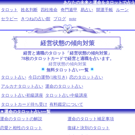
あなたの未来と運命をタロットで占う
タロット
姓名判断
四柱推命
奇門遁甲
易占い
開運手帳
ルーン
セラピー
きつねの占い館
ブログ
note
経営状態の傾向対策
経営と適職のタロット「経営状態の傾向対策」
78枚のタロットカードで経営と適職を占います。
経営状態の傾向対策
無料タロット占い一覧
タロット占い
今日の運勢(1枚引き)
恋のタロット占い
アルカナタロット占い
運命のタロット占い
タロット占い初級講座
タロット占い中級講座
タロットカード待ち受け
有料鑑定について
▼運命のタロット占い一覧
運命のタロットの解説
運命のタロット補足事項
恋愛と相性のタロット
復縁と決別のタロット