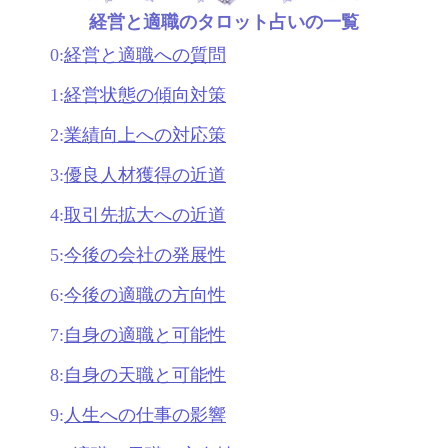
経営と適職のタロット占いの一覧
0:
経営と適職への質問
1:
経営状態の傾向対策
2:
業績向上への対応策
3:
優良人材獲得の近道
4:
取引先拡大への近道
5:
今後の会社の発展性
6:
今後の適職の方向性
7:
自身の適職と可能性
8:
自身の天職と可能性
9:
人生への仕事の影響