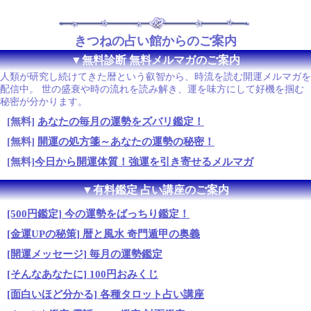
きつねの占い館からのご案内
▼無料診断 無料メルマガのご案内
人類が研究し続けてきた暦という叡智から、時流を読む開運メルマガを
配信中。 世の盛衰や時の流れを読み解き、運を味方にして好機を掴む
秘密が分かります。
[無料]
あなたの毎月の運勢をズバリ鑑定！
[無料]
開運の処方箋～あなたの運勢の秘密！
[無料]
今日から開運体質！強運を引き寄せるメルマガ
▼有料鑑定 占い講座のご案内
[500円鑑定] 今の運勢をばっちり鑑定！
[金運UPの秘策] 暦と風水 奇門遁甲の奥義
[開運メッセージ] 毎月の運勢鑑定
[そんなあなたに] 100円おみくじ
[面白いほど分かる] 各種タロット占い講座