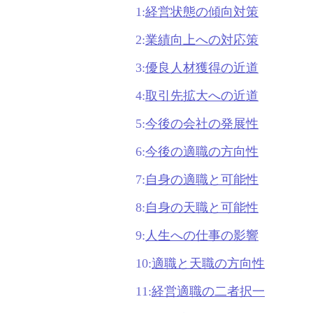
1:
経営状態の傾向対策
2:
業績向上への対応策
3:
優良人材獲得の近道
4:
取引先拡大への近道
5:
今後の会社の発展性
6:
今後の適職の方向性
7:
自身の適職と可能性
8:
自身の天職と可能性
9:
人生への仕事の影響
10:
適職と天職の方向性
11:
経営適職の二者択一