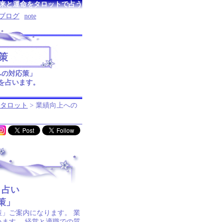
来と運命をタロットで占う
ブログ
note
策
への対応策」
を占います。
タロット
> 業績向上への
ト占い
策」
」ご案内になります。 業
います。 経営と適職での質