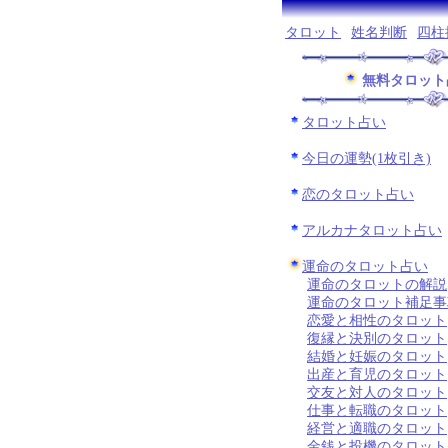
タロット
姓名判断
四柱
無料タロット
タロット占い
今日の運勢(1枚引き)
恋のタロット占い
アルカナタロット占い
運命のタロット占い
運命のタロットの解説
運命のタロット補足事
恋愛と相性のタロット
復縁と決別のタロット
結婚と妊娠のタロット
出産と育児のタロット
交友と対人のタロット
仕事と転職のタロット
経営と適職のタロット
金銭と投機のタロット