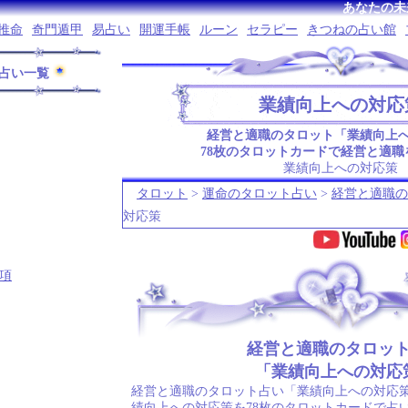
あなたの未
推命
奇門遁甲
易占い
開運手帳
ルーン
セラピー
きつねの占い館
占い一覧
業績向上への対応
経営と適職のタロット「業績向上
78枚のタロットカードで経営と適職
業績向上への対応策
タロット
>
運命のタロット占い
>
経営と適職の
対応策
項
.
経営と適職のタロッ
「業績向上への対応
経営と適職のタロット占い「業績向上への対応策
績向上への対応策を78枚のタロットカードで占