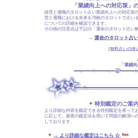
「業績向上への対応策」
経営と適職のタロット占い業績向上への対応策
営と適職における未来を78枚のタロットで占い
についての詳細を確認できます。
その他の注意点は下記の「運命のタロット占い
→
運命のタロット占
[無料占いの使
「業績向
.
特別鑑定のご案
より詳細な内容を鑑定できる特別鑑定を承ってお
に応じて、最善の鑑定法を用いて問題の解消へ
しております。
→ より詳細な鑑定はこちら ☆