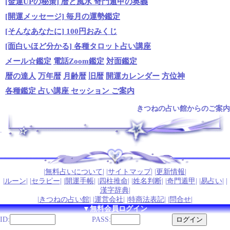
[金運UPの秘策] 暦と風水 奇門遁甲の奥義
[開運メッセージ] 毎月の運勢鑑定
[そんなあなたに] 100円おみくじ
[面白いほど分かる] 各種タロット占い講座
メール☆鑑定
電話Zoom鑑定
対面鑑定
暦の達人
万年暦
月齢暦
旧暦
開運カレンダー
方位神
各種鑑定 占い講座 セッション ご案内
きつねの占い館からのご案内
.
|
無料占いについて
| |
サイトマップ
| |
更新情報
|
|
ルーン
| |
セラピー
| |
開運手帳
| |
四柱推命
| |
姓名判断
| |
奇門遁甲
| |
易占い
| |
漢字辞典
|
|
きつねの占い館
| |
運営会社
| |
特商法表記
| |
問合せ
|
▼無料会員ログイン
ID:
PASS: