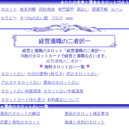
あなたの未来と運命をタロットで占う
タロット
姓名判断
四柱推命
奇門遁甲
易占い
開運手帳
ルーン
セラピー
きつねの占い館
ブログ
note
経営適職の二者択一
経営と適職のタロット「経営適職の二者択一」
78枚のタロットカードで経営と適職を占います。
経営適職の二者択一
無料タロット占い一覧
タロット占い
今日の運勢(1枚引き)
恋のタロット占い
アルカナタロット占い
運命のタロット占い
タロット占い初級講座
タロット占い中級講座
タロットカード待ち受け
有料鑑定について
▼運命のタロット占い一覧
運命のタロットの解説
運命のタロット補足事項
恋愛と相性のタロット
復縁と決別のタロット