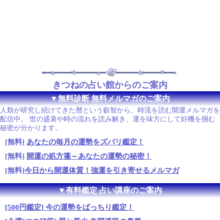
きつねの占い館からのご案内
▼無料診断 無料メルマガのご案内
人類が研究し続けてきた暦という叡智から、時流を読む開運メルマガを
配信中。 世の盛衰や時の流れを読み解き、運を味方にして好機を掴む
秘密が分かります。
[無料]
あなたの毎月の運勢をズバリ鑑定！
[無料]
開運の処方箋～あなたの運勢の秘密！
[無料]
今日から開運体質！強運を引き寄せるメルマガ
▼有料鑑定 占い講座のご案内
[500円鑑定] 今の運勢をばっちり鑑定！