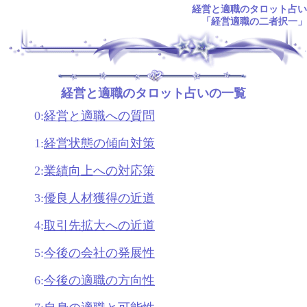
経営と適職のタロット占い
「経営適職の二者択一」
.
経営と適職のタロット占いの一覧
0:
経営と適職への質問
1:
経営状態の傾向対策
2:
業績向上への対応策
3:
優良人材獲得の近道
4:
取引先拡大への近道
5:
今後の会社の発展性
6:
今後の適職の方向性