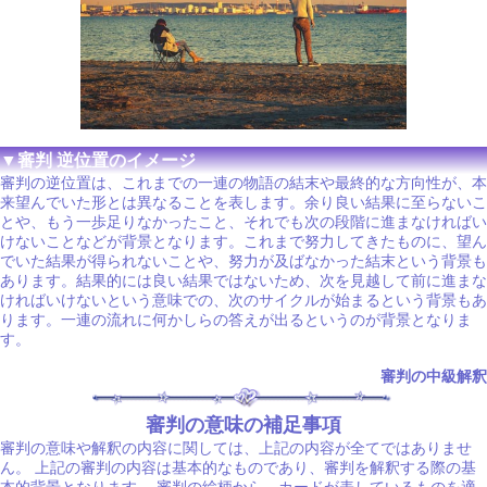
▼審判 逆位置のイメージ
審判の逆位置は、これまでの一連の物語の結末や最終的な方向性が、本
来望んでいた形とは異なることを表します。余り良い結果に至らないこ
とや、もう一歩足りなかったこと、それでも次の段階に進まなければい
けないことなどが背景となります。これまで努力してきたものに、望ん
でいた結果が得られないことや、努力が及ばなかった結末という背景も
あります。結果的には良い結果ではないため、次を見越して前に進まな
ければいけないという意味での、次のサイクルが始まるという背景もあ
ります。一連の流れに何かしらの答えが出るというのが背景となりま
す。
審判の中級解釈
審判の意味の補足事項
審判の意味や解釈の内容に関しては、上記の内容が全てではありませ
ん。 上記の審判の内容は基本的なものであり、審判を解釈する際の基