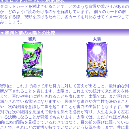
▼タロットカードの比較的解釈
タロットカードを対比させることで、どのような背景や繋がりがあるの
か、どのように読み分けるのかを解説しています。 個々のカードの解
釈をする際、視野を広げるために、各カードを対比させてイメージして
みましょう。
▼審判と前の太陽との比較
審判
太陽
審判は、これまで続けて来た努力に対して答えが出ること、最終的な判
断が下されることを表します。太陽は、これまでの続けて来た努力を終
えて、喜びや幸せに満たされることを表します。太陽では、まだ喜びに
満たされている状況になりますが、具体的な進路や方向性を決めること
や、次の段階を意識して事を起こすことが審判の主旨にもなります。審
判では次の段階を見据えて覚悟を決める必要が有り、人生を大きく左右
する決断になることが背景でもあります。太陽では、まだそれほど具体
的に次の段階を見据えているわけではなく、目の前の喜びに浸っている
ことで、それほどの覚悟が持てていないという状況を表します。共に非