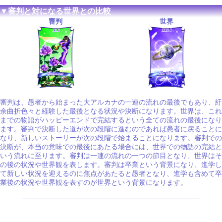
▼審判と対になる世界との比較
審判
世界
審判は、愚者から始まった大アルカナの一連の流れの最後でもあり、紆
余曲折色々と経験した最後となる状況や決断になります。世界は、これ
までの物語がハッピーエンドで完結するという全ての流れの最後になり
ます。審判で決断した道が次の段階に進むのであれば愚者に戻ることに
なり、新しいストーリーが次の段階で始まることになります。審判での
決断が、本当の意味での最後にあたる場合には、世界での物語の完結と
いう流れに至ります。審判は一連の流れの一つの節目となり、世界はそ
の後の状況や世界観を表します。審判は卒業という背景になり、進学し
て新しい状況を迎えるのに焦点があたると愚者となり、進学も含めて卒
業後の状況や世界観を表すのが世界という背景になります。