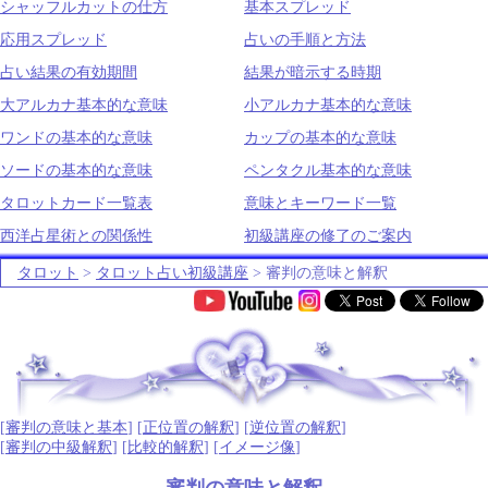
シャッフルカットの仕方
基本スプレッド
応用スプレッド
占いの手順と方法
占い結果の有効期間
結果が暗示する時期
大アルカナ基本的な意味
小アルカナ基本的な意味
ワンドの基本的な意味
カップの基本的な意味
ソードの基本的な意味
ペンタクル基本的な意味
タロットカード一覧表
意味とキーワード一覧
西洋占星術との関係性
初級講座の修了のご案内
タロット
>
タロット占い初級講座
> 審判の意味と解釈
.
[
審判の意味と基本
] [
正位置の解釈
] [
逆位置の解釈
]
[
審判の中級解釈
] [
比較的解釈
] [
イメージ像
]
審判の意味と解釈