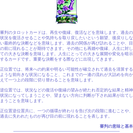
審判のタロットカードは、再生や復縁、復活などを意味します。過去の
状況を復活させることや気持ちを取り戻したいという願望、後戻りしな
い最終的な決断などを意味します。過去の関係が再び訪れることや、目
の前に現れることが期待できます。その他にも再婚や復縁、人生に対し
ての大きな決断を意味します。人生にとっての大きな展開や変化を暗示
するカードです。重要な決断をする際などに出現してきます。
正位置では、将来への約束や明るい可能性が確立されて過去を清算する
ような前向きな状況になること、これまでの一連の流れが大詰めを向か
えて一つ上の段階に切り替わることを意味します。
逆位置では、状況などの復活や復縁の望みが絶たれ否定的な結果と精神
状況になってしまうことや、望まない方向に判断が下され結果が出てし
まうことを意味します。
正位置逆位置共に、一つの循環が終わりを告げ次の段階に進むことや、
過去に失われたものが再び目の前に現れることを表します。
審判の意味と基本