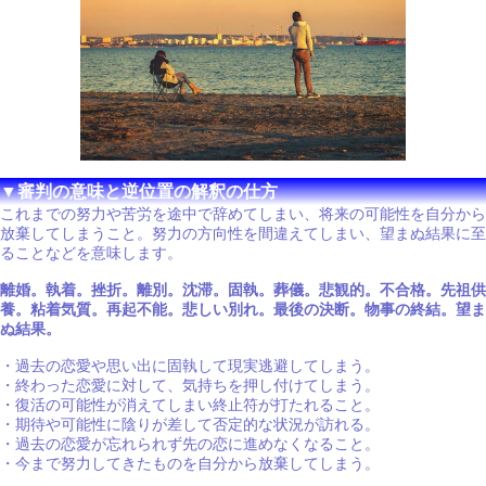
▼審判の意味と逆位置の解釈の仕方
これまでの努力や苦労を途中で辞めてしまい、将来の可能性を自分から
放棄してしまうこと。努力の方向性を間違えてしまい、望まぬ結果に至
ることなどを意味します。
離婚。執着。挫折。離別。沈滞。固執。葬儀。悲観的。不合格。先祖供
養。粘着気質。再起不能。悲しい別れ。最後の決断。物事の終結。望ま
ぬ結果。
・過去の恋愛や思い出に固執して現実逃避してしまう。
・終わった恋愛に対して、気持ちを押し付けてしまう。
・復活の可能性が消えてしまい終止符が打たれること。
・期待や可能性に陰りが差して否定的な状況が訪れる。
・過去の恋愛が忘れられず先の恋に進めなくなること。
・今まで努力してきたものを自分から放棄してしまう。