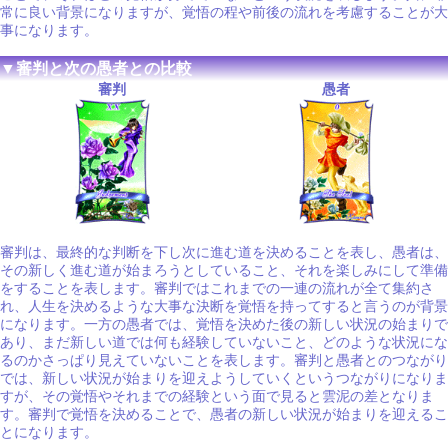
常に良い背景になりますが、覚悟の程や前後の流れを考慮することが大
事になります。
▼審判と次の愚者との比較
審判
愚者
審判は、最終的な判断を下し次に進む道を決めることを表し、愚者は、
その新しく進む道が始まろうとしていること、それを楽しみにして準備
をすることを表します。審判ではこれまでの一連の流れが全て集約さ
れ、人生を決めるような大事な決断を覚悟を持ってすると言うのが背景
になります。一方の愚者では、覚悟を決めた後の新しい状況の始まりで
あり、まだ新しい道では何も経験していないこと、どのような状況にな
るのかさっぱり見えていないことを表します。審判と愚者とのつながり
では、新しい状況が始まりを迎えようしていくというつながりになりま
すが、その覚悟やそれまでの経験という面で見ると雲泥の差となりま
す。審判で覚悟を決めることで、愚者の新しい状況が始まりを迎えるこ
とになります。