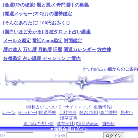
[金運UPの秘策] 暦と風水 奇門遁甲の奥義
[開運メッセージ] 毎月の運勢鑑定
[そんなあなたに] 100円おみくじ
[面白いほど分かる] 各種タロット占い講座
メール☆鑑定
電話Zoom鑑定
対面鑑定
暦の達人
万年暦
月齢暦
旧暦
開運カレンダー
方位神
各種鑑定 占い講座 セッション ご案内
きつねの占い館からのご案内
.
|
無料占いについて
| |
サイトマップ
| |
更新情報
|
|
ルーン
| |
セラピー
| |
開運手帳
| |
四柱推命
| |
姓名判断
| |
奇門遁甲
| |
易占い
| |
漢字辞典
|
|
きつねの占い館
| |
運営会社
| |
特商法表記
| |
問合せ
|
▼無料会員ログイン
ID:
PASS: