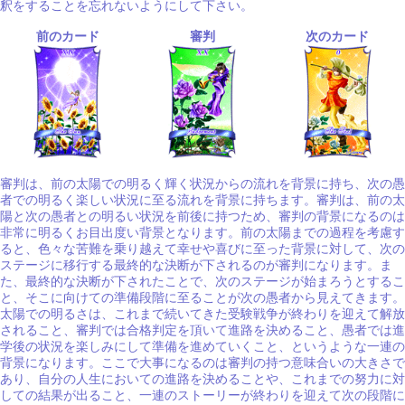
釈をすることを忘れないようにして下さい。
前のカード
審判
次のカード
審判は、前の太陽での明るく輝く状況からの流れを背景に持ち、次の愚
者での明るく楽しい状況に至る流れを背景に持ちます。審判は、前の太
陽と次の愚者との明るい状況を前後に持つため、審判の背景になるのは
非常に明るくお目出度い背景となります。前の太陽までの過程を考慮す
ると、色々な苦難を乗り越えて幸せや喜びに至った背景に対して、次の
ステージに移行する最終的な決断が下されるのが審判になります。ま
た、最終的な決断が下されたことで、次のステージが始まろうとするこ
と、そこに向けての準備段階に至ることが次の愚者から見えてきます。
太陽での明るさは、これまで続いてきた受験戦争が終わりを迎えて解放
されること、審判では合格判定を頂いて進路を決めること、愚者では進
学後の状況を楽しみにして準備を進めていくこと、というような一連の
背景になります。ここで大事になるのは審判の持つ意味合いの大きさで
あり、自分の人生においての進路を決めることや、これまでの努力に対
しての結果が出ること、一連のストーリーが終わりを迎えて次の段階に