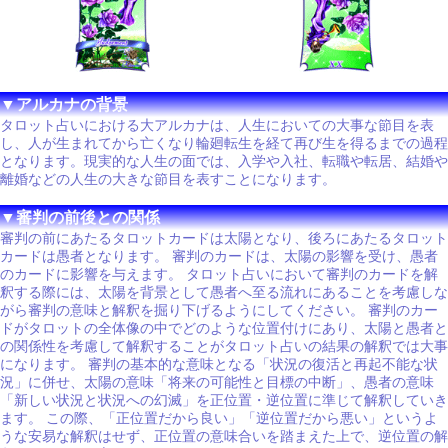
▼アルカナの背景
タロット占いにおける大アルカナは、人生においての大事な節目を表
し、人が生まれてから亡くなり輪廻転生を経て再び生を得るまでの過程
となります。現実的な人生の面では、入学や入社、転職や転居、結婚や
離婚などの人生の大きな節目を表すことになります。
▼審判の前後との関係
審判の前にあたるタロットカードは太陽となり、後ろにあたるタロット
カードは愚者となります。 審判のカードは、太陽の影響を受け、愚者
のカードに影響を与えます。 タロット占いにおいて審判のカードを解
釈する際には、太陽を背景として愚者へ至る流れにあることを考慮しな
がら審判の意味と解釈を掘り下げるようにしてください。 審判のカー
ドがタロットの全体像の中でどのような位置付けにあり、太陽と愚者と
の関係性を考慮して解釈することがタロット占いの結果の解釈では大事
になります。 審判の基本的な意味となる「状況の復活と再起不能な状
況」に併せ、太陽の意味「将来の可能性と目標の中断」、愚者の意味
「新しい状況と状況への幻滅」を正位置・逆位置に準じて解釈していき
ます。 この際、「正位置だから良い」「逆位置だから悪い」というよ
うな安易な解釈はせず、正位置の意味合いを踏まえた上で、逆位置の解