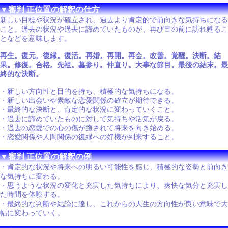
▼審判 正位置の解釈の仕方
新しい目標や状況が確立され、過去より肯定的で前向きな気持ちになる
こと。過去の状況や過去に諦めていたものが、再び目の前に訪れ甦るこ
となどを意味します。
再生。復元。復縁。復活。再婚。再開。再会。改善。覚醒。決断。結
果。修復。合格。先祖。墓参り。仲直り。大事な節目。最後の結末。最
終的な決断。
・新しい方向性と目的を持ち、積極的な気持ちになる。
・新しい出会いや素敵な恋愛関係の確立が期待できる。
・最終的な決断と、肯定的な状況に変わっていくこと。
・過去に諦めていたものに対して気持ちや活気が戻る。
・過去の恋愛での心の傷が癒されて将来を向き始める。
・恋愛関係や人間関係の復縁への好機が到来すること。
▼審判 正位置の解釈の例
・肯定的な状況や将来への明るい可能性を感じ、積極的な姿勢と前向き
な気持ちに変わる。
・思うような状況の変化と充実した気持ちにより、爽快な気分と充実し
た時間を体験する。
・最終的な判断や結論に達し、これからの人生の方向性が良い意味で大
幅に変わっていく。