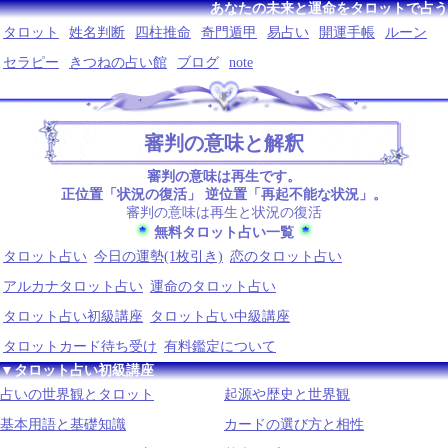
あなたの未来と運命をタロットで占う
タロット
姓名判断
四柱推命
奇門遁甲
易占い
開運手帳
ルーン
セラピー
きつねの占い館
ブログ
note
審判の意味と解釈
審判の意味は再生です。
正位置「状況の復活」 逆位置「再起不能な状況」。
審判の意味は再生と状況の復活
無料タロット占い一覧
タロット占い
今日の運勢(1枚引き)
恋のタロット占い
アルカナタロット占い
運命のタロット占い
タロット占い初級講座
タロット占い中級講座
タロットカード待ち受け
有料鑑定について
▼タロット占い初級講座
占いの世界観とタロット
起源や歴史と世界観
基本用語と基礎知識
カードの選び方と相性