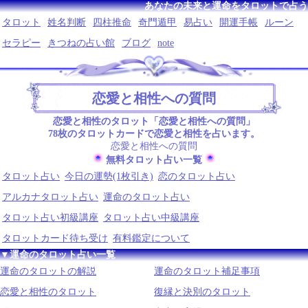
あなたの未来と運命をタロットで占う
タロット
姓名判断
四柱推命
奇門遁甲
易占い
開運手帳
ルーン
セラピー
きつねの占い館
ブログ
note
恋愛と相性への質問
恋愛と相性のタロット「恋愛と相性への質問」
78枚のタロットカードで恋愛と相性を占います。
恋愛と相性への質問
無料タロット占い一覧
タロット占い
今日の運勢(1枚引き)
恋のタロット占い
アルカナタロット占い
運命のタロット占い
タロット占い初級講座
タロット占い中級講座
タロットカード待ち受け
有料鑑定について
▼運命のタロット占い一覧
運命のタロットの解説
運命のタロット補足事項
恋愛と相性のタロット
復縁と決別のタロット