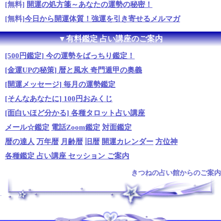
[無料]
開運の処方箋～あなたの運勢の秘密！
[無料]
今日から開運体質！強運を引き寄せるメルマガ
▼有料鑑定 占い講座のご案内
[500円鑑定] 今の運勢をばっちり鑑定！
[金運UPの秘策] 暦と風水 奇門遁甲の奥義
[開運メッセージ] 毎月の運勢鑑定
[そんなあなたに] 100円おみくじ
[面白いほど分かる] 各種タロット占い講座
メール☆鑑定
電話Zoom鑑定
対面鑑定
暦の達人
万年暦
月齢暦
旧暦
開運カレンダー
方位神
各種鑑定 占い講座 セッション ご案内
きつねの占い館からのご案内
.