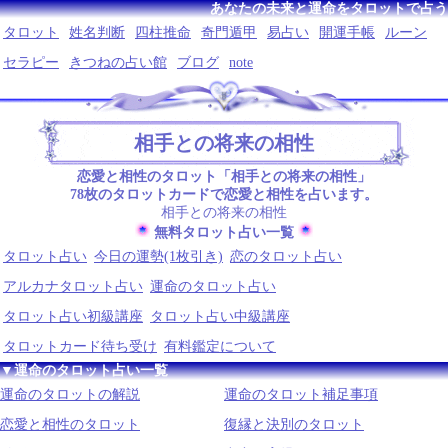
あなたの未来と運命をタロットで占う
タロット
姓名判断
四柱推命
奇門遁甲
易占い
開運手帳
ルーン
セラピー
きつねの占い館
ブログ
note
相手との将来の相性
恋愛と相性のタロット「相手との将来の相性」
78枚のタロットカードで恋愛と相性を占います。
相手との将来の相性
無料タロット占い一覧
タロット占い
今日の運勢(1枚引き)
恋のタロット占い
アルカナタロット占い
運命のタロット占い
タロット占い初級講座
タロット占い中級講座
タロットカード待ち受け
有料鑑定について
▼運命のタロット占い一覧
運命のタロットの解説
運命のタロット補足事項
恋愛と相性のタロット
復縁と決別のタロット