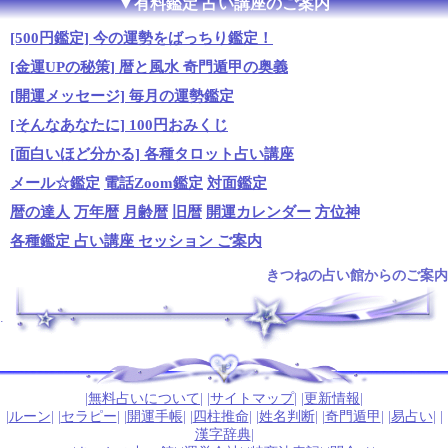
▼有料鑑定 占い講座のご案内
[500円鑑定] 今の運勢をばっちり鑑定！
[金運UPの秘策] 暦と風水 奇門遁甲の奥義
[開運メッセージ] 毎月の運勢鑑定
[そんなあなたに] 100円おみくじ
[面白いほど分かる] 各種タロット占い講座
メール☆鑑定
電話Zoom鑑定
対面鑑定
暦の達人
万年暦
月齢暦
旧暦
開運カレンダー
方位神
各種鑑定 占い講座 セッション ご案内
きつねの占い館からのご案内
.
|
無料占いについて
| |
サイトマップ
| |
更新情報
|
|
ルーン
| |
セラピー
| |
開運手帳
| |
四柱推命
| |
姓名判断
| |
奇門遁甲
| |
易占い
| |
漢字辞典
|