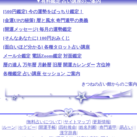
▼有料鑑定 占い講座のご案内
[500円鑑定] 今の運勢をばっちり鑑定！
[金運UPの秘策] 暦と風水 奇門遁甲の奥義
[開運メッセージ] 毎月の運勢鑑定
[そんなあなたに] 100円おみくじ
[面白いほど分かる] 各種タロット占い講座
メール☆鑑定
電話Zoom鑑定
対面鑑定
暦の達人
万年暦
月齢暦
旧暦
開運カレンダー
方位神
各種鑑定 占い講座 セッション ご案内
きつねの占い館からのご案内
.
|
無料占いについて
| |
サイトマップ
| |
更新情報
|
|
ルーン
| |
セラピー
| |
開運手帳
| |
四柱推命
| |
姓名判断
| |
奇門遁甲
| |
易占い
| |
漢字辞典
|