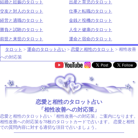
結婚と妊娠のタロット
出産と育児のタロット
交友と対人のタロット
仕事と転職のタロット
経営と適職のタロット
金銭と投機のタロット
勝負と試験のタロット
人生と健康のタロット
前世と来世のタロット
運命と宿命のタロット
タロット
>
運命のタロット占い
>
恋愛と相性のタロット
> 相性改善
への対応策
.
恋愛と相性のタロット占い
「相性改善への対応策」
恋愛と相性のタロット占い「相性改善への対応策」ご案内になります。
相性改善への対応策を78枚のタロットカードで占います。 恋愛と相性
での質問内容に対する適切な項目で占いましょう。