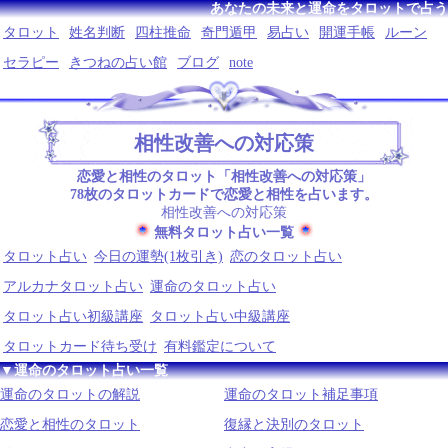
あなたの未来と運命をタロットで占う
タロット
姓名判断
四柱推命
奇門遁甲
易占い
開運手帳
ルーン
セラピー
きつねの占い館
ブログ
note
相性改善への対応策
恋愛と相性のタロット「相性改善への対応策」
78枚のタロットカードで恋愛と相性を占います。
相性改善への対応策
無料タロット占い一覧
タロット占い
今日の運勢(1枚引き)
恋のタロット占い
アルカナタロット占い
運命のタロット占い
タロット占い初級講座
タロット占い中級講座
タロットカード待ち受け
有料鑑定について
▼運命のタロット占い一覧
運命のタロットの解説
運命のタロット補足事項
恋愛と相性のタロット
復縁と決別のタロット