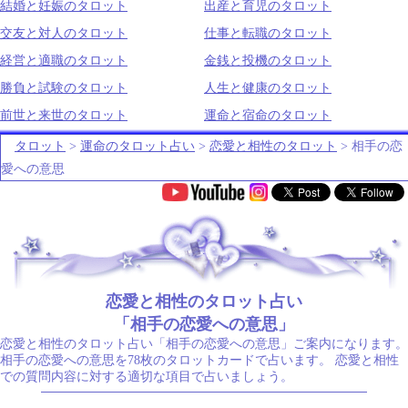
結婚と妊娠のタロット
出産と育児のタロット
交友と対人のタロット
仕事と転職のタロット
経営と適職のタロット
金銭と投機のタロット
勝負と試験のタロット
人生と健康のタロット
前世と来世のタロット
運命と宿命のタロット
タロット
>
運命のタロット占い
>
恋愛と相性のタロット
> 相手の恋
愛への意思
.
恋愛と相性のタロット占い
「相手の恋愛への意思」
恋愛と相性のタロット占い「相手の恋愛への意思」ご案内になります。
相手の恋愛への意思を78枚のタロットカードで占います。 恋愛と相性
での質問内容に対する適切な項目で占いましょう。