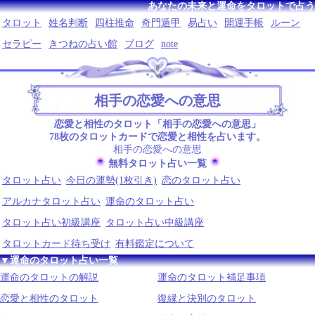
あなたの未来と運命をタロットで占う
タロット
姓名判断
四柱推命
奇門遁甲
易占い
開運手帳
ルーン
セラピー
きつねの占い館
ブログ
note
相手の恋愛への意思
恋愛と相性のタロット「相手の恋愛への意思」
78枚のタロットカードで恋愛と相性を占います。
相手の恋愛への意思
無料タロット占い一覧
タロット占い
今日の運勢(1枚引き)
恋のタロット占い
アルカナタロット占い
運命のタロット占い
タロット占い初級講座
タロット占い中級講座
タロットカード待ち受け
有料鑑定について
▼運命のタロット占い一覧
運命のタロットの解説
運命のタロット補足事項
恋愛と相性のタロット
復縁と決別のタロット