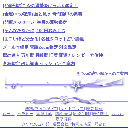
[500円鑑定] 今の運勢をばっちり鑑定！
[金運UPの秘策] 暦と風水 奇門遁甲の奥義
[開運メッセージ] 毎月の運勢鑑定
[そんなあなたに] 100円おみくじ
[面白いほど分かる] 各種タロット占い講座
メール☆鑑定
電話Zoom鑑定
対面鑑定
暦の達人
万年暦
月齢暦
旧暦
開運カレンダー
方位神
各種鑑定 占い講座 セッション ご案内
きつねの占い館からのご案内
.
|
無料占いについて
| |
サイトマップ
| |
更新情報
|
|
ルーン
| |
セラピー
| |
開運手帳
| |
四柱推命
| |
姓名判断
| |
奇門遁甲
| |
易占い
| |
漢字辞典
|
|
きつねの占い館
| |
運営会社
| |
特商法表記
| |
問合せ
|