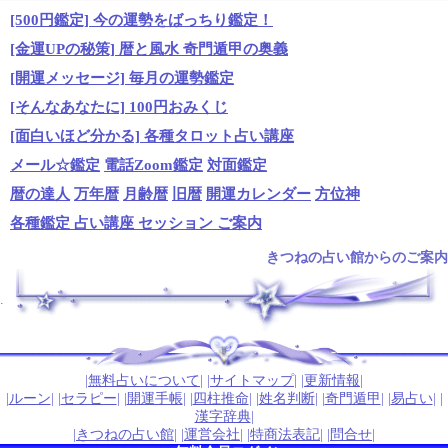
[500円鑑定] 今の運勢をばっちり鑑定！
[金運UPの秘策] 暦と風水 奇門遁甲の奥義
[開運メッセージ] 毎月の運勢鑑定
[そんなあなたに] 100円おみくじ
[面白いほど分かる] 各種タロット占い講座
メール☆鑑定
電話Zoom鑑定
対面鑑定
暦の達人
万年暦
月齢暦
旧暦
開運カレンダー
方位神
各種鑑定 占い講座 セッション ご案内
きつねの占い館からのご案内
.
|
無料占いについて
| |
サイトマップ
| |
更新情報
|
|
ルーン
| |
セラピー
| |
開運手帳
| |
四柱推命
| |
姓名判断
| |
奇門遁甲
| |
易占い
| |
漢字辞典
|
|
きつねの占い館
| |
運営会社
| |
特商法表記
| |
問合せ
|