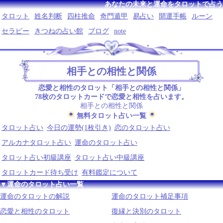
あなたの未来と運命をタロットで占う
タロット
姓名判断
四柱推命
奇門遁甲
易占い
開運手帳
ルーン
セラピー
きつねの占い館
ブログ
note
相手との相性と関係
恋愛と相性のタロット「相手との相性と関係」
78枚のタロットカードで恋愛と相性を占います。
相手との相性と関係
無料タロット占い一覧
タロット占い
今日の運勢(1枚引き)
恋のタロット占い
アルカナタロット占い
運命のタロット占い
タロット占い初級講座
タロット占い中級講座
タロットカード待ち受け
有料鑑定について
▼運命のタロット占い一覧
運命のタロットの解説
運命のタロット補足事項
恋愛と相性のタロット
復縁と決別のタロット