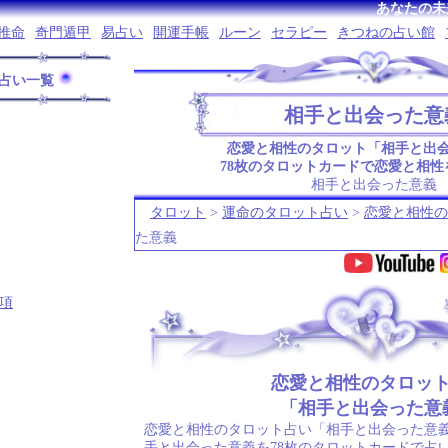
あなたの未
推命
奇門遁甲
易占い
開運手帳
ルーン
セラピー
きつねの占い館
占い一覧
相手と出会った意
恋愛と相性のタロット「相手と出
78枚のタロットカードで恋愛と相性
相手と出会った意義
タロット
>
運命のタロット占い
>
恋愛と相性の
た意義
項
.
恋愛と相性のタロッ
「相手と出会った意
恋愛と相性のタロット占い「相手と出会った意義
手と出会った意義を78枚のタロットカードで占