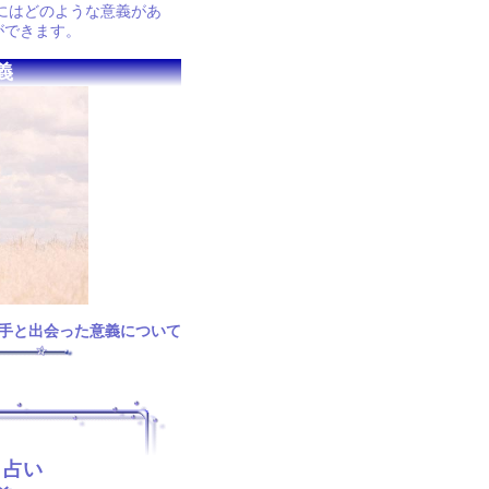
にはどのような意義があ
ができます。
義
手と出会った意義について
ト占い