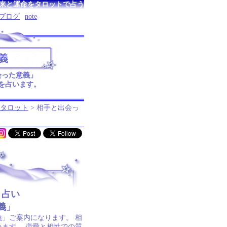
来と運命をタロットで占う
ブログ
note
義
会った意義」
を占います。
タロット
> 相手と出会っ
ト占い
義」
」ご案内になります。 相
います。 恋愛と相性での質