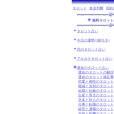
タロット
姓名判断
四柱
無料タロット
タロット占い
今日の運勢(1枚引き)
恋のタロット占い
アルカナタロット占い
運命のタロット占い
運命のタロットの解説
運命のタロット補足事
恋愛と相性のタロット
復縁と決別のタロット
結婚と妊娠のタロット
出産と育児のタロット
交友と対人のタロット
仕事と転職のタロット
経営と適職のタロット
金銭と投機のタロット